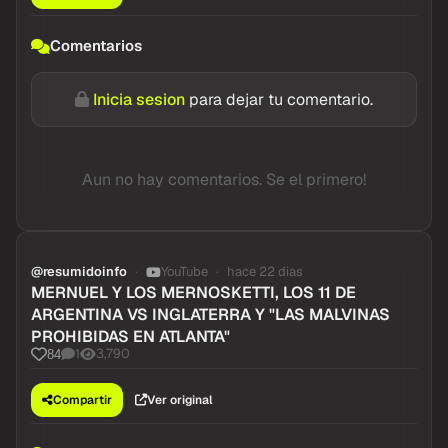
Comentarios
Inicia sesion
para dejar tu comentario.
Aun no hay comentarios. Se el primero!
@resumidoinfo
YouTube
hace 22 dias
MERNUEL Y LOS MERNOSKETTI, LOS 11 DE
ARGENTINA VS INGLATERRA Y "LAS MALVINAS
PROHIBIDAS EN ATLANTA"
1
3,790
84
Compartir
Ver original