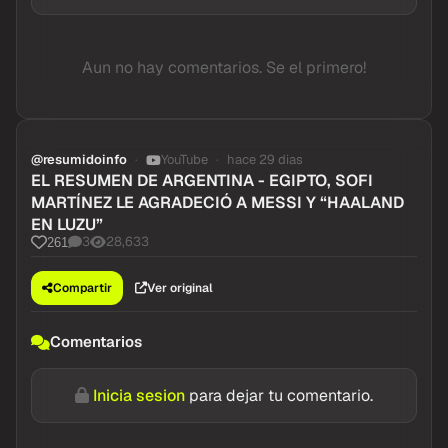
Aun no hay comentarios. Se el primero!
@resumidoinfo
YouTube
hace 29 dias
EL RESUMEN DE ARGENTINA - EGIPTO, SOFI
MARTÍNEZ LE AGRADECIÓ A MESSI Y “HAALAND
EN LUZU”
3
28,633
261
Compartir
Ver original
Comentarios
Inicia sesion
para dejar tu comentario.