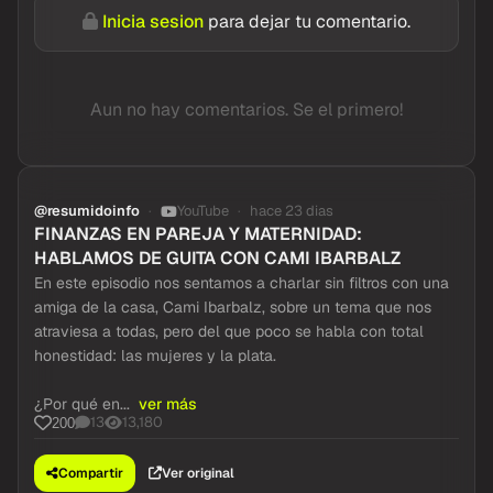
Inicia sesion
para dejar tu comentario.
Aun no hay comentarios. Se el primero!
@resumidoinfo
YouTube
hace 23 dias
FINANZAS EN PAREJA Y MATERNIDAD:
HABLAMOS DE GUITA CON CAMI IBARBALZ
En este episodio nos sentamos a charlar sin filtros con una
amiga de la casa, Cami Ibarbalz, sobre un tema que nos
atraviesa a todas, pero del que poco se habla con total
honestidad: las mujeres y la plata.
¿Por qué en...
ver más
13
13,180
200
Compartir
Ver original