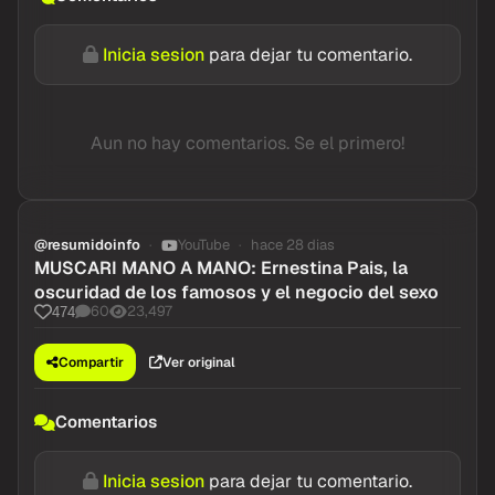
Inicia sesion
para dejar tu comentario.
Aun no hay comentarios. Se el primero!
@resumidoinfo
YouTube
hace 28 dias
MUSCARI MANO A MANO: Ernestina Pais, la
oscuridad de los famosos y el negocio del sexo
60
23,497
474
Compartir
Ver original
Comentarios
Inicia sesion
para dejar tu comentario.