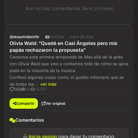
Aun no hay comentarios. Se el primero!
@resumidoinfo
YouTube
hace 29 dias
Olivia Wald: “Quedé en Casi Ángeles pero mis
papás rechazaron la propuesta”
Cerramos esta primera temporada de Más allá de la guita
con Olivia Wald que vino a contarnos todo de cómo se gana
plata en la industria de la música.
Confesó algunas cosas como, el gustito millonario que se
da todas las ...
ver más
22
10,727
300
Compartir
Ver original
Comentarios
Inicia sesion
para dejar tu comentario.