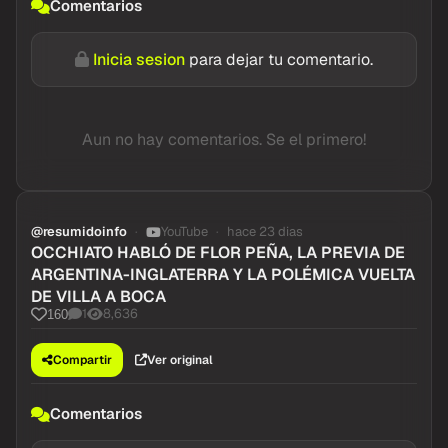
Comentarios
Inicia sesion
para dejar tu comentario.
Aun no hay comentarios. Se el primero!
@resumidoinfo
YouTube
hace 23 dias
OCCHIATO HABLÓ DE FLOR PEÑA, LA PREVIA DE
ARGENTINA-INGLATERRA Y LA POLÉMICA VUELTA
DE VILLA A BOCA
1
8,636
160
Compartir
Ver original
Comentarios