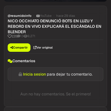
@resumidoinfo
YouTube
hace 29 dias
NICO OCCHIATO DENUNCIÓ BOTS EN LUZU Y
REBORD EN VIVO EXPLICARÁ EL ESCÁNDALO EN
BLENDER
13
9,271
220
Compartir
Ver original
Comentarios
Inicia sesion
para dejar tu comentario.
Aun no hay comentarios. Se el primero!