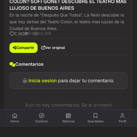
COLÓN? SOFI GONET DESCUBRE EL TEATRO MÁS
LUJOSO DE BUENOS AIRES
En la noche de “Después Que Todos”, La Reini descubre lo
que hay detras del Teatro Colón, el teatro mas lujoso de la
Ciudad de Buenos Aires.
54
53,298
2,342
Compartir
Ver original
Comentarios
Inicia sesion
para dejar tu comentario.
Aun no hay comentarios. Se el primero!
Home
Explorar
Noticias
Guardados
Perfil
@resumidoinfo
YouTube
hace 1 mes