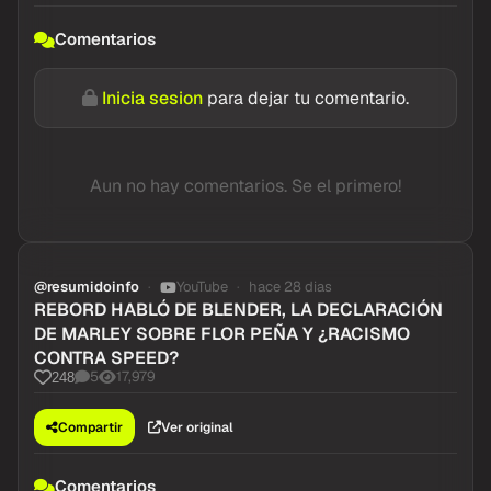
Comentarios
Inicia sesion
para dejar tu comentario.
Aun no hay comentarios. Se el primero!
@resumidoinfo
YouTube
hace 28 dias
REBORD HABLÓ DE BLENDER, LA DECLARACIÓN
DE MARLEY SOBRE FLOR PEÑA Y ¿RACISMO
CONTRA SPEED?
5
17,979
248
Compartir
Ver original
Comentarios