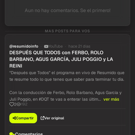
Aun no hay comentarios. Se el primero!
MAS POSTS PARA VOS
@resumidoinfo
YouTube
hace 21 dias
DESPUÉS QUE TODOS con FERBO, ROLO
BARBANO, AGUS GARCÍA, JULI POGGIO y LA
REINI
“Después que Todos” el programa en vivo de Resumido que
te resume todo lo que tenes que saber para terminar tu día.
Con la conducción de Ferbo, Rolo Barbano, Agus Garcia y
Juli Poggio, en #DQT te vas a enterar las últim...
ver más
192
2
Compartir
Ver original
Comentarios