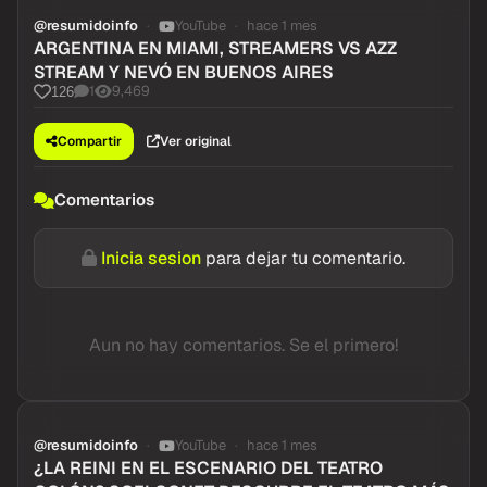
@resumidoinfo
YouTube
hace 1 mes
ARGENTINA EN MIAMI, STREAMERS VS AZZ
STREAM Y NEVÓ EN BUENOS AIRES
1
9,469
126
Compartir
Ver original
Comentarios
Inicia sesion
para dejar tu comentario.
Aun no hay comentarios. Se el primero!
@resumidoinfo
YouTube
hace 1 mes
¿LA REINI EN EL ESCENARIO DEL TEATRO