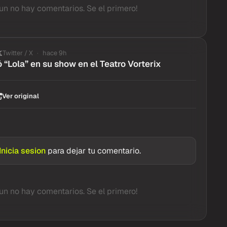
un no hay comentarios. Se el primero!
Twitter / X
hace 9h
 “Lola” en su show en el Teatro Vorterix
Ver original
Inicia sesion
para dejar tu comentario.
un no hay comentarios. Se el primero!