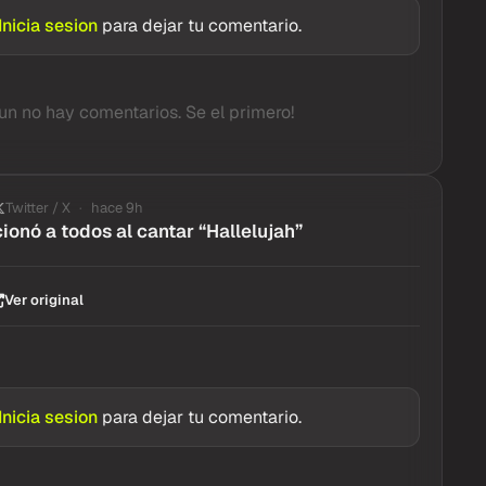
Inicia sesion
para dejar tu comentario.
un no hay comentarios. Se el primero!
Twitter / X
hace 9h
onó a todos al cantar “Hallelujah”
Ver original
Inicia sesion
para dejar tu comentario.