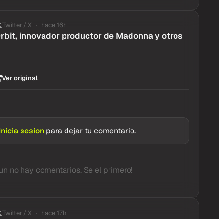
Twitter / X
hace 16h
rbit, innovador productor de Madonna y otros
Ver original
Inicia sesion
para dejar tu comentario.
un no hay comentarios. Se el primero!
Twitter / X
hace 17h