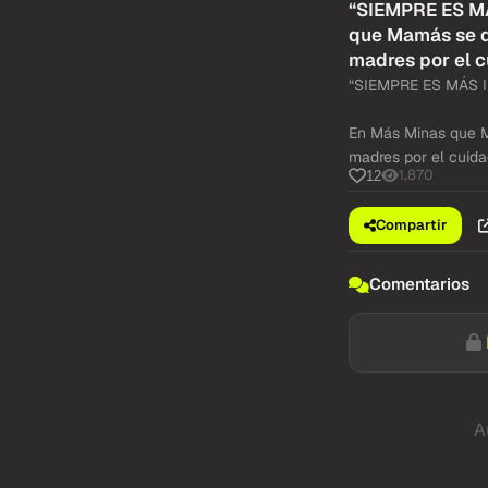
“SIEMPRE ES M
que Mamás se di
madres por el c
“SIEMPRE ES MÁS 
En Más Minas que Ma
madres por el cuida
1,870
12
Compartir
Comentarios
A