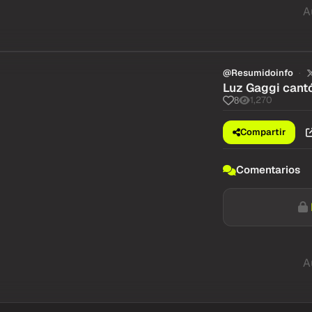
A
@Resumidoinfo
Luz Gaggi cantó
1,270
8
Compartir
Comentarios
A