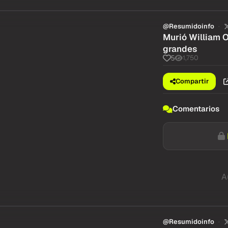
@Resumidoinfo
Murió William O
grandes
1,750
5
Compartir
Comentarios
A
@Resumidoinfo