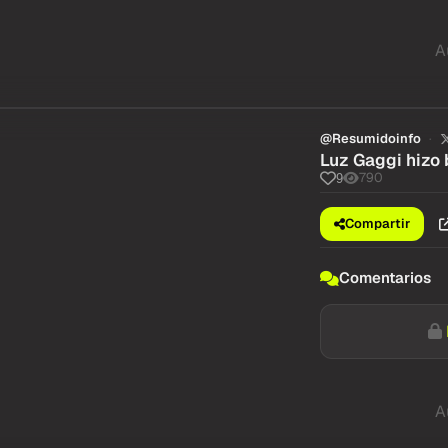
A
@Resumidoinfo
Luz Gaggi hizo 
790
9
Compartir
Comentarios
A