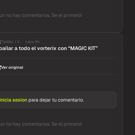
un no hay comentarios. Se el primero!
Twitter / X
hace 9h
bailar a todo el vorterix con “MAGIC KIT”
Ver original
Inicia sesion
para dejar tu comentario.
un no hay comentarios. Se el primero!