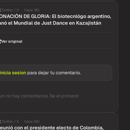
Twitter / X
hace 18h
NACIÓN DE GLORIA: El biotecnlógo argentino,
ganó el Mundial de Just Dance en Kazajistán
Ver original
Inicia sesion
para dejar tu comentario.
un no hay comentarios. Se el primero!
Twitter / X
hace 18h
 reunió con el presidente electo de Colombia,