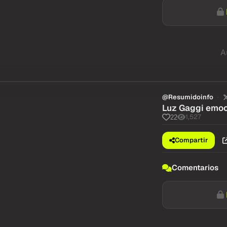
A
@Resumidoinfo
Luz Gaggi emoci
1,527
22
Compartir
Comentarios