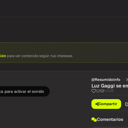
sión
para ver contenido según tus intereses.
@Resumidoinfo
Luz Gaggi se em
1,035
12
a para activar el sonido
Compartir
Comentarios