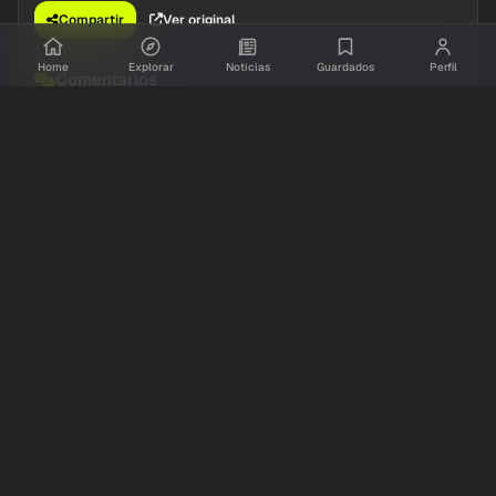
Compartir
Ver original
Home
Explorar
Noticias
Guardados
Perfil
Comentarios
Inicia sesion
para dejar tu comentario.
Aun no hay comentarios. Se el primero!
@Resumidoinfo
Twitter / X
hace 1 dia
Carly Rae Jepsen lanzó su nuevo sencillo, “Don’t
Leave Me on the Dance Floor.”
1,690
12
Compartir
Ver original