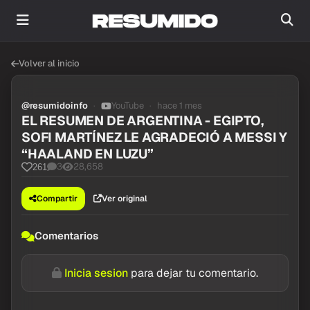
Volver al inicio
@resumidoinfo
YouTube
hace 1 mes
EL RESUMEN DE ARGENTINA - EGIPTO,
SOFI MARTÍNEZ LE AGRADECIÓ A MESSI Y
“HAALAND EN LUZU”
3
28,658
261
Compartir
Ver original
Comentarios
Inicia sesion
para dejar tu comentario.