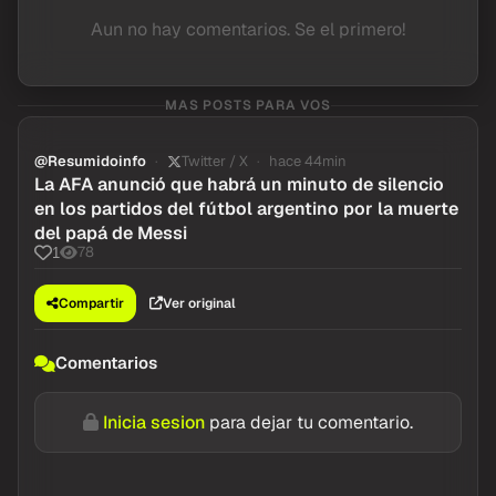
Aun no hay comentarios. Se el primero!
MAS POSTS PARA VOS
@Resumidoinfo
Twitter / X
hace 44min
La AFA anunció que habrá un minuto de silencio
en los partidos del fútbol argentino por la muerte
del papá de Messi
78
1
Compartir
Ver original
Comentarios
Inicia sesion
para dejar tu comentario.