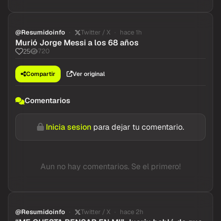
@Resumidoinfo
Twitter / X
hace 1h
Murió Jorge Messi a los 68 años
720
25
Compartir
Ver original
Comentarios
Inicia sesion
para dejar tu comentario.
Aun no hay comentarios. Se el primero!
@Resumidoinfo
Twitter / X
hace 2h