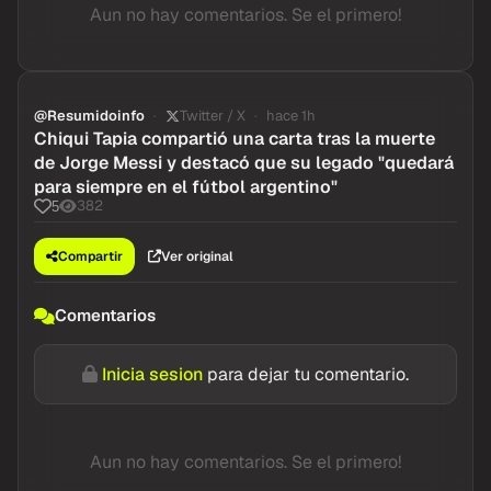
Aun no hay comentarios. Se el primero!
@Resumidoinfo
Twitter / X
hace 1h
Chiqui Tapia compartió una carta tras la muerte
de Jorge Messi y destacó que su legado "quedará
para siempre en el fútbol argentino"
382
5
Compartir
Ver original
Comentarios
Inicia sesion
para dejar tu comentario.
Aun no hay comentarios. Se el primero!