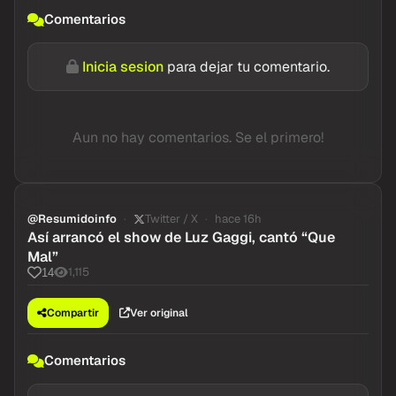
Comentarios
Inicia sesion
para dejar tu comentario.
Aun no hay comentarios. Se el primero!
@Resumidoinfo
Twitter / X
hace 16h
Así arrancó el show de Luz Gaggi, cantó “Que
Mal”
1,115
14
Compartir
Ver original
Comentarios