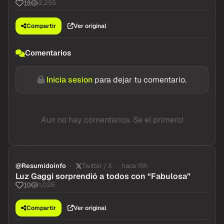
2,255
18
Compartir
Ver original
Comentarios
Inicia sesion
para dejar tu comentario.
Aun no hay comentarios. Se el primero!
@Resumidoinfo
Twitter / X
hace 15h
Luz Gaggi sorprendió a todos con “Fabulosa”
1,026
10
Compartir
Ver original