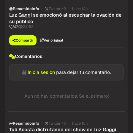
@Resumidoinfo
Twitter / X
hace 14h
Luz Gaggi se emocionó al escuchar la ovación de
su público
2,063
42
Compartir
Ver original
Comentarios
Inicia sesion
para dejar tu comentario.
Aun no hay comentarios. Se el primero!
@Resumidoinfo
Twitter / X
hace 15h
Tuli Acosta disfrutando del show de Luz Gaggi