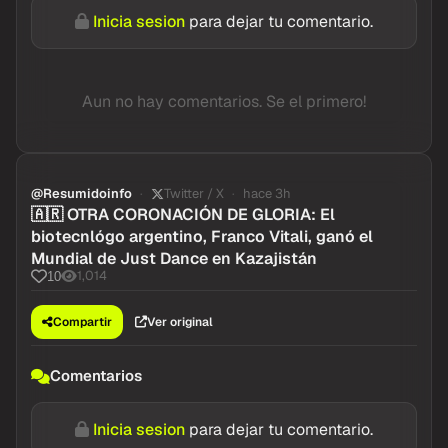
Inicia sesion
para dejar tu comentario.
Aun no hay comentarios. Se el primero!
@Resumidoinfo
Twitter / X
hace 3h
🇦🇷 OTRA CORONACIÓN DE GLORIA: El
biotecnlógo argentino, Franco Vitali, ganó el
Mundial de Just Dance en Kazajistán
1,014
10
Compartir
Ver original
Comentarios
Inicia sesion
para dejar tu comentario.