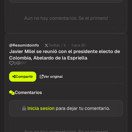
Aun no hay comentarios. Se el primero!
@Resumidoinfo
Twitter / X
hace 3h
Javier Milei se reunió con el presidente electo de
Colombia, Abelardo de la Espriella
517
1
Compartir
Ver original
Comentarios
Inicia sesion
para dejar tu comentario.
Aun no hay comentarios. Se el primero!