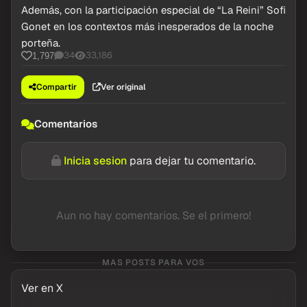
Además, con la participación especial de “La Reini” Sofi
Gonet en los contextos más inesperados de la noche
porteña.
34
33,186
1,797
Compartir
Ver original
Comentarios
Inicia sesion
para dejar tu comentario.
Aun no hay comentarios. Se el primero!
MAS POSTS PARA VOS
Ver en X