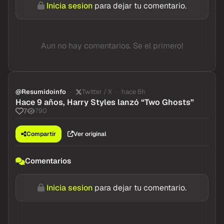
Inicia sesion
para dejar tu comentario.
Aun no hay comentarios. Se el primero!
@Resumidoinfo
Twitter / X
hace 6h
Hace 9 años, Harry Styles lanzó “Two Ghosts”
790
7
Compartir
Ver original
Comentarios
Inicia sesion
para dejar tu comentario.