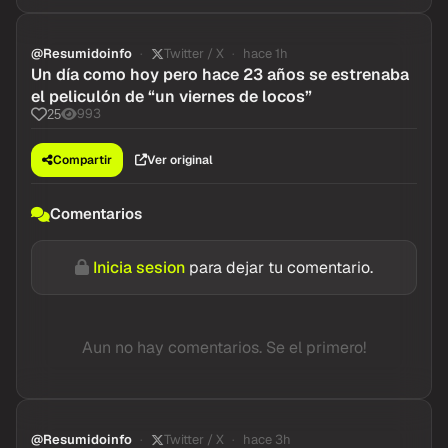
@Resumidoinfo
Twitter / X
hace 1h
Un día como hoy pero hace 23 años se estrenaba
el peliculón de “un viernes de locos”
993
25
Compartir
Ver original
Comentarios
Inicia sesion
para dejar tu comentario.
Aun no hay comentarios. Se el primero!