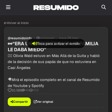
Volver al inicio
@resumidoinfo
Instagram
hace 28 dias
👀“ERA UN AMBIENTE QUE A MI FAMILIA
Toca para activar el sonido
LE DABA MIEDO”
👉🏼 Olivia Wald estuvo en Más Allá de la Guita y habló
de la decisión de sus papás de que no estuviera en
Casi Ángeles
🎥Mirá el episodio completo en el canal de Resumido
de Youtube y Spotify
48
103
10,589
Compartir
Ver original