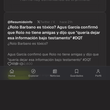
Aun no hay comentarios. Se el primero!
@Resumidoinfo
Twitter / X
hace 21h
¿Rolo Barbano es tóxico? Agus García confirmó
que Rolo no tiene amigas y dijo que "quería dejar
esa información bajo testamento" #DQT
¿Rolo Barbano es tóxico?
Agus García confirmó que Rolo no tiene amigas y dijo que
"quería dejar esa información bajo testamento" #DQT
1
2,600
48
Home
Explorar
Noticias
Guardados
Perfil
Compartir
Ver original
Comentarios
Inicia sesion
para dejar tu comentario.