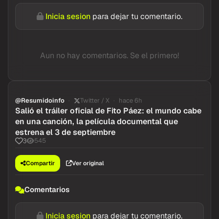
Comentarios
Inicia sesion
para dejar tu comentario.
Aun no hay comentarios. Se el primero!
@Resumidoinfo
Twitter / X
hace 6h
Salió el tráiler oficial de Fito Páez: el mundo cabe
en una canción, la película documental que
estrena el 3 de septiembre
545
3
Compartir
Ver original
Comentarios