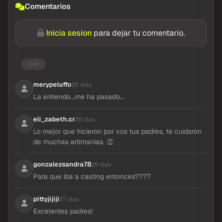
Comentarios
Inicia sesion
para dejar tu comentario.
alejitac1696
Sabia decisión 👏👏
merypeluffo
25 dias
La entiendo...me ha pasado...
eli_zabeth.cr
26 dias
Lo mejor que hicieron por vos tus padres, te cuidaron
de muchas artimanias. 👏
gonzalezsandra78
26 dias
Para que iba a casting entonces????
pittyjijiji
27 dias