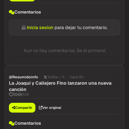
Compartir
Ver original
Comentarios
Inicia sesion
para dejar tu comentario.
Aun no hay comentarios. Se el primero!
@Resumidoinfo
Twitter / X
hace 6h
La Joaqui y Callejero Fino lanzaron una nueva
canción
828
20
Compartir
Ver original