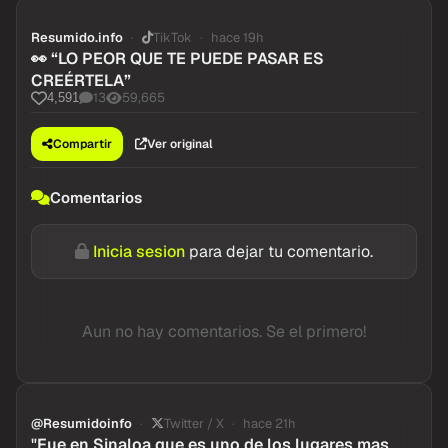
Resumido.info
TikTok
hace 19h
👀 “LO PEOR QUE TE PUEDE PASAR ES
CREÉRTELA”
13
59,665
4,591
Compartir
Ver original
Comentarios
Inicia sesion
para dejar tu comentario.
Aun no hay comentarios. Se el primero!