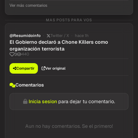
Excelentes padres!
Ver más comentarios
MAS POSTS PARA VOS
@Resumidoinfo
Twitter / X
hace 1h
El Gobierno declaró a Chone Killers como
organización terrorista
440
3
Compartir
Ver original
Comentarios
Inicia sesion
para dejar tu comentario.
Aun no hay comentarios. Se el primero!