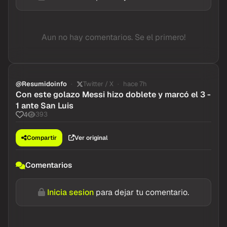
Inicia sesion
para dejar tu comentario.
Aun no hay comentarios. Se el primero!
@Resumidoinfo
Twitter / X
hace 7h
Con este golazo Messi hizo doblete y marcó el 3 -
1 ante San Luis
393
4
Compartir
Ver original
Comentarios
Inicia sesion
para dejar tu comentario.