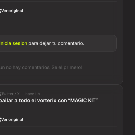
Ver original
Inicia sesion
para dejar tu comentario.
un no hay comentarios. Se el primero!
Twitter / X
hace 11h
bailar a todo el vorterix con “MAGIC KIT”
Ver original