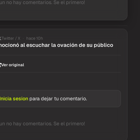
un no hay comentarios. Se el primero!
Twitter / X
hace 10h
ocionó al escuchar la ovación de su público
Ver original
Inicia sesion
para dejar tu comentario.
un no hay comentarios. Se el primero!