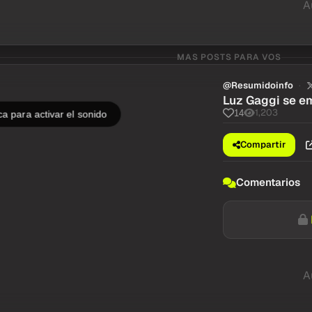
A
MAS POSTS PARA VOS
@Resumidoinfo
Luz Gaggi se em
1,203
14
a para activar el sonido
Compartir
Comentarios
A