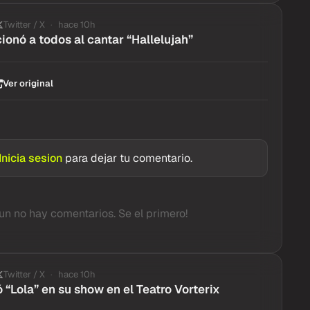
Twitter / X
hace 10h
onó a todos al cantar “Hallelujah”
Ver original
Inicia sesion
para dejar tu comentario.
un no hay comentarios. Se el primero!
Twitter / X
hace 10h
 “Lola” en su show en el Teatro Vorterix