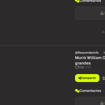
Comentarios
A
@Resumidoinfo
Murió William O
grandes
1,796
5
Compartir
Comentarios