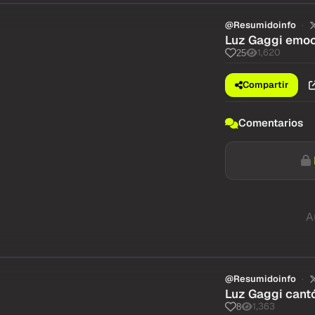
@Resumidoinfo
Luz Gaggi emoci
1,620
25
Compartir
Comentarios
A
@Resumidoinfo
Luz Gaggi cantó
1,363
8