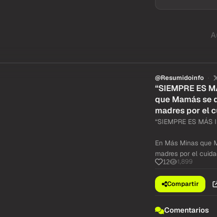
A
@Resumidoinfo
“SIEMPRE ES M
que Mamás se di
madres por el c
“SIEMPRE ES MÁS 
En Más Minas que Ma
madres por el cuida
1,899
12
Compartir
Comentarios