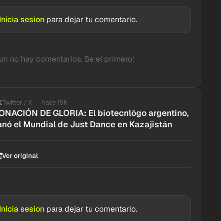
Inicia sesion
para dejar tu comentario.
un no hay comentarios. Se el primero!
Twitter / X
hace 19h
NACIÓN DE GLORIA: El biotecnlógo argentino,
ganó el Mundial de Just Dance en Kazajistán
Ver original
Inicia sesion
para dejar tu comentario.