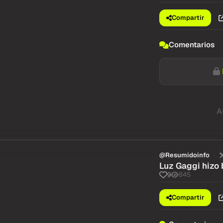
Compartir
Comentarios
A
@Resumidoinfo
Luz Gaggi hizo 
845
9
Compartir