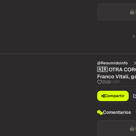
A
@Resumidoinfo
🇦🇷 OTRA CORO
Franco Vitali, 
1,591
25
Compartir
Comentarios