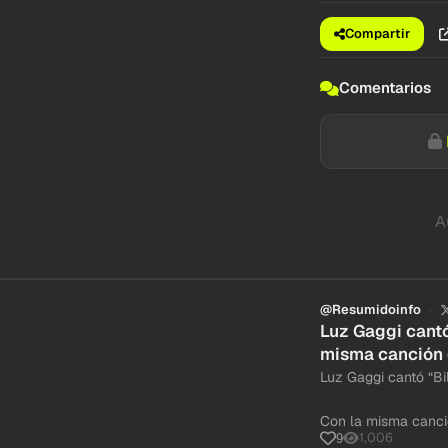
Compartir
Comentarios
A
@Resumidoinfo
Luz Gaggi cantó
misma canción 
Luz Gaggi cantó “Bi
Con la misma canci
1,006
9