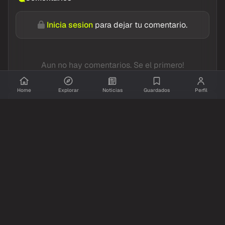
Inicia sesion
para dejar tu comentario.
Aun no hay comentarios. Se el primero!
Home
Explorar
Noticias
Guardados
Perfil
Resumido.info
TikTok
hace 23h
ASÍ ES LA CASA DE NACHO CASTAÑARES, EX
JUGADOR GH
25
16,441
1,342
Compartir
Ver original
Comentarios
Inicia sesion
para dejar tu comentario.