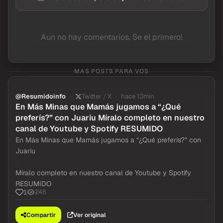
Aun no hay comentarios. Se el primero!
MAS POSTS PARA VOS
@Resumidoinfo
Twitter / X
hace 13min
En Más Minas que Mamás jugamos a “¿Qué
preferís?” con Juariu Míralo completo en nuestro
canal de Youtube y Spotify RESUMIDO
En Más Minas que Mamás jugamos a “¿Qué preferís?” con
Juariu
Míralo completo en nuestro canal de Youtube y Spotify
RESUMIDO
246
1
Compartir
Ver original