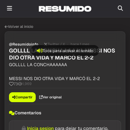
Volver al inicio
@Resumidoinfo
Twitter / X
hace 1 mes
GOLLLL LA CONCHAAAAAA MESSI NOS
Toca para activar el sonido
DIO OTRA VIDA Y MARCÓ EL 2-2
GOLLLL LA CONCHAAAAAA
MESSI NOS DIO OTRA VIDA Y MARCÓ EL 2-2
1,969
73
Compartir
Ver original
Comentarios
Inicia sesion
para dejar tu comentario.