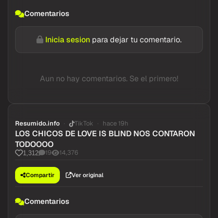
Comentarios
Inicia sesion
para dejar tu comentario.
Aun no hay comentarios. Se el primero!
Resumido.info
TikTok
hace 19h
LOS CHICOS DE LOVE IS BLIND NOS CONTARON
TODOOOO
19
14,376
1,312
Compartir
Ver original
Comentarios