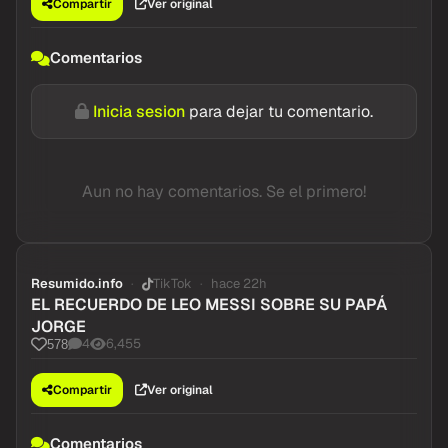
Compartir
Ver original
Comentarios
Inicia sesion
para dejar tu comentario.
Aun no hay comentarios. Se el primero!
Resumido.info
TikTok
hace 22h
EL RECUERDO DE LEO MESSI SOBRE SU PAPÁ
JORGE
4
6,455
578
Compartir
Ver original
Comentarios