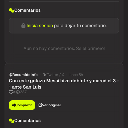
Comentarios
Inicia sesion
para dejar tu comentario.
Aun no hay comentarios. Se el primero!
@Resumidoinfo
Twitter / X
hace 5h
Con este golazo Messi hizo doblete y marcó el 3 -
1 ante San Luis
387
4
Compartir
Ver original
Comentarios