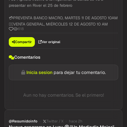
presentar en River el 25 de febrero
💳PREVENTA BANCO MACRO, MARTES 11 DE AGOSTO 10AM
👉🏻VENTA GENERAL, MIÉRCOLES 12 DE AGOSTO 10 AM
618
Compartir
Ver original
Comentarios
Inicia sesion
para dejar tu comentario.
Aun no hay comentarios. Se el primero!
@Resumidoinfo
Twitter / X
hace 2h