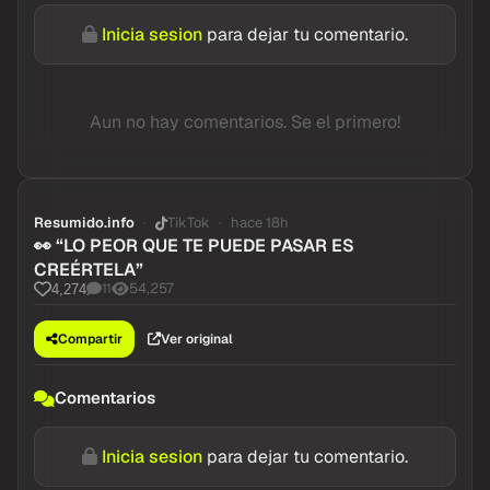
Inicia sesion
para dejar tu comentario.
Aun no hay comentarios. Se el primero!
Resumido.info
TikTok
hace 18h
👀 “LO PEOR QUE TE PUEDE PASAR ES
CREÉRTELA”
11
54,257
4,274
Compartir
Ver original
Comentarios
Inicia sesion
para dejar tu comentario.