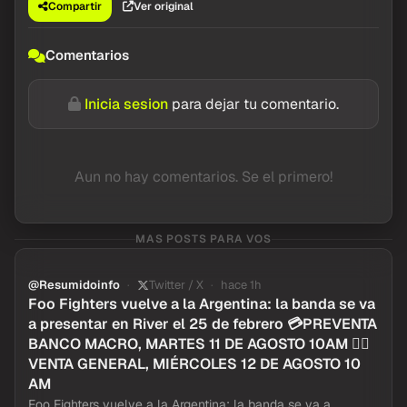
Compartir
Ver original
Comentarios
Inicia sesion
para dejar tu comentario.
Aun no hay comentarios. Se el primero!
MAS POSTS PARA VOS
@Resumidoinfo
Twitter / X
hace 1h
Foo Fighters vuelve a la Argentina: la banda se va
a presentar en River el 25 de febrero 💳PREVENTA
BANCO MACRO, MARTES 11 DE AGOSTO 10AM 👉🏻
VENTA GENERAL, MIÉRCOLES 12 DE AGOSTO 10
AM
Foo Fighters vuelve a la Argentina: la banda se va a