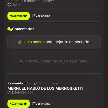
¿Por qué se conmemora hoy?
216
Compartir
Ver original
Comentarios
Inicia sesion
para dejar tu comentario.
Aun no hay comentarios. Se el primero!
Resumido.info
TikTok
hace 4h
MERNUEL HABLÓ DE LOS MERNOSKETTI
1
3,396
317
Compartir
Ver original