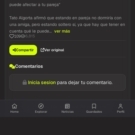
puede afectar a tu pareja"
Tato Algorta afirmó que estando en pareja no dormiría con
una amiga, pero estando soltero sí, ya que hay que tener en
cuenta qué le puede...
ver más
6,815
109
Compartir
Ver original
Comentarios
Inicia sesion
para dejar tu comentario.
Aun no hay comentarios. Se el primero!
Home
Explorar
Noticias
Guardados
Perfil
@Resumidoinfo
Twitter / X
hace 19h