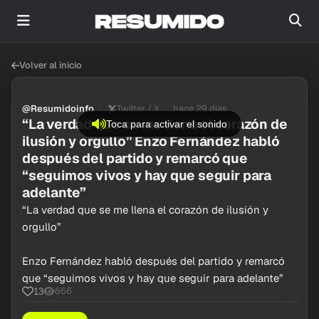
Volver al inicio
@Resumidoinfo
Twitter / X
hace 29 dias
“La verdad que se me llena el corazón de
Toca para activar el sonido
ilusión y orgullo” Enzo Fernández habló
después del partido y remarcó que
“seguimos vivos y hay que seguir para
adelante”
“La verdad que se me llena el corazón de ilusión y
orgullo”
Enzo Fernández habló después del partido y remarcó
que “seguimos vivos y hay que seguir para adelante”
666
13