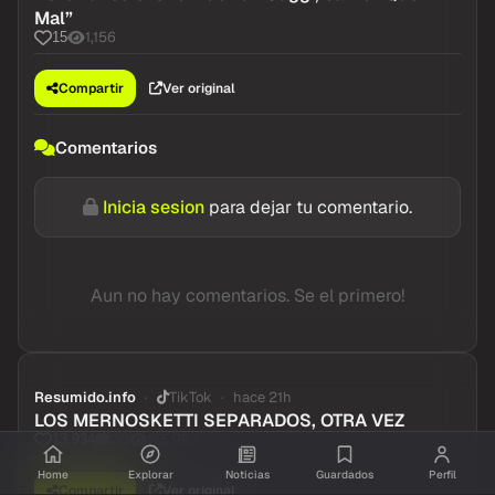
Mal”
1,156
15
Compartir
Ver original
Comentarios
Inicia sesion
para dejar tu comentario.
Aun no hay comentarios. Se el primero!
Resumido.info
TikTok
hace 21h
LOS MERNOSKETTI SEPARADOS, OTRA VEZ
20
175,993
13,934
Home
Explorar
Noticias
Guardados
Perfil
Compartir
Ver original