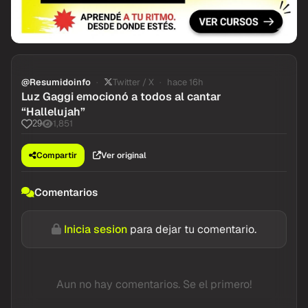
@Resumidoinfo
Twitter / X
hace 16h
Luz Gaggi emocionó a todos al cantar
“Hallelujah”
1,851
29
Compartir
Ver original
Comentarios
Inicia sesion
para dejar tu comentario.
Aun no hay comentarios. Se el primero!