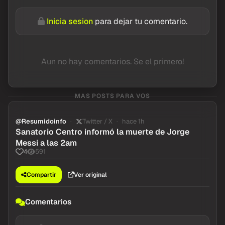
Inicia sesion
para dejar tu comentario.
Aun no hay comentarios. Se el primero!
MAS POSTS PARA VOS
@Resumidoinfo
Twitter / X
hace 1h
Sanatorio Centro informó la muerte de Jorge
Messi a las 2am
591
4
Compartir
Ver original
Comentarios