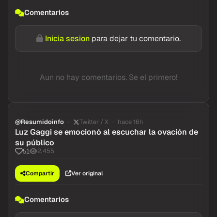
Comentarios
Inicia sesion
para dejar tu comentario.
Aun no hay comentarios. Se el primero!
@Resumidoinfo
Twitter / X
hace 16h
Luz Gaggi se emocionó al escuchar la ovación de
su público
2,455
51
Compartir
Ver original
Comentarios