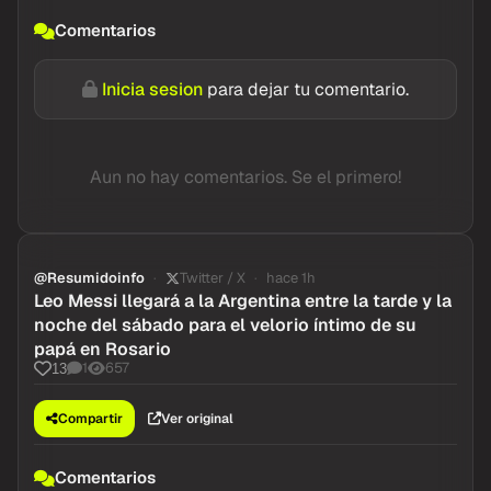
Comentarios
Inicia sesion
para dejar tu comentario.
Aun no hay comentarios. Se el primero!
@Resumidoinfo
Twitter / X
hace 1h
Leo Messi llegará a la Argentina entre la tarde y la
noche del sábado para el velorio íntimo de su
papá en Rosario
1
657
13
Compartir
Ver original
Comentarios