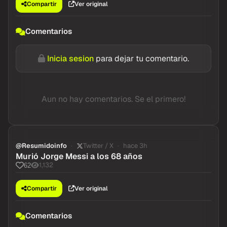
Compartir
Ver original
Comentarios
Inicia sesion
para dejar tu comentario.
Aun no hay comentarios. Se el primero!
@Resumidoinfo
Twitter / X
hace 3h
Murió Jorge Messi a los 68 años
1,132
62
Compartir
Ver original
Comentarios