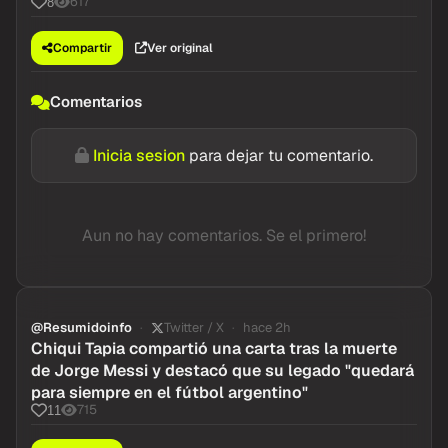
617
8
Compartir
Ver original
Comentarios
Inicia sesion
para dejar tu comentario.
Aun no hay comentarios. Se el primero!
@Resumidoinfo
Twitter / X
hace 2h
Chiqui Tapia compartió una carta tras la muerte
de Jorge Messi y destacó que su legado "quedará
para siempre en el fútbol argentino"
715
11