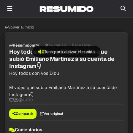
Volver al inicio
@Resumidoinfo
Twitter / X
hace 1 mes
Hoy todos con vos Dibu El video que
Toca para activar el sonido
subió Emiliano Martinez a su cuenta de
Instagram👇
Hoy todos con vos Dibu
El video que subió Emiliano Martinez a su cuenta de
Instagram👇
1,400
25
Compartir
Ver original
Comentarios