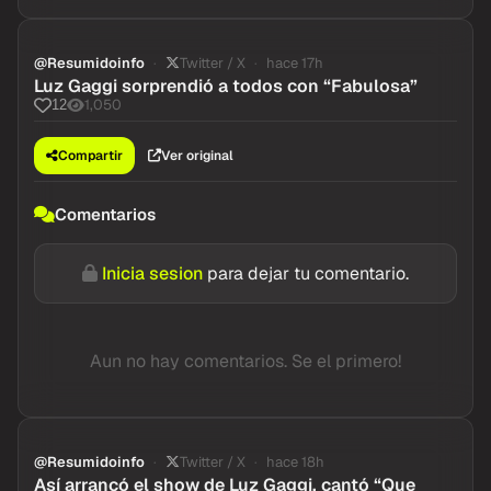
@Resumidoinfo
Twitter / X
hace 17h
Luz Gaggi sorprendió a todos con “Fabulosa”
1,050
12
Compartir
Ver original
Comentarios
Inicia sesion
para dejar tu comentario.
Aun no hay comentarios. Se el primero!
@Resumidoinfo
Twitter / X
hace 18h
Así arrancó el show de Luz Gaggi, cantó “Que