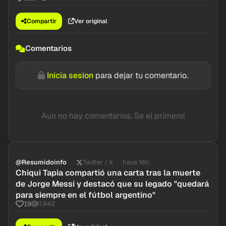
Compartir
Ver original
Comentarios
Inicia sesion
para dejar tu comentario.
Aun no hay comentarios. Se el primero!
@Resumidoinfo
Twitter / X
hace 16h
Chiqui Tapia compartió una carta tras la muerte
de Jorge Messi y destacó que su legado "quedará
para siempre en el fútbol argentino"
1,942
19