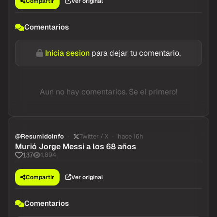
Compartir
Ver original
Comentarios
Inicia sesion
para dejar tu comentario.
Aun no hay comentarios. Se el primero!
@Resumidoinfo
Twitter / X
hace 16h
Murió Jorge Messi a los 68 años
1,894
137
Compartir
Ver original
Comentarios