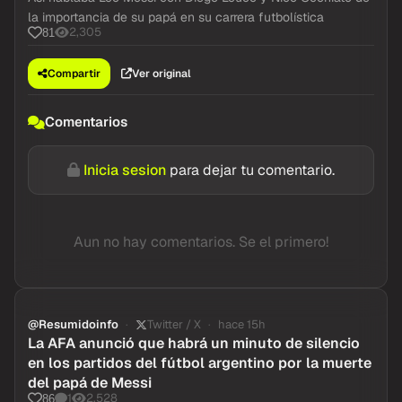
la importancia de su papá en su carrera futbolística
2,305
81
Compartir
Ver original
Comentarios
Inicia sesion
para dejar tu comentario.
Aun no hay comentarios. Se el primero!
@Resumidoinfo
Twitter / X
hace 15h
La AFA anunció que habrá un minuto de silencio
en los partidos del fútbol argentino por la muerte
del papá de Messi
1
2,528
86