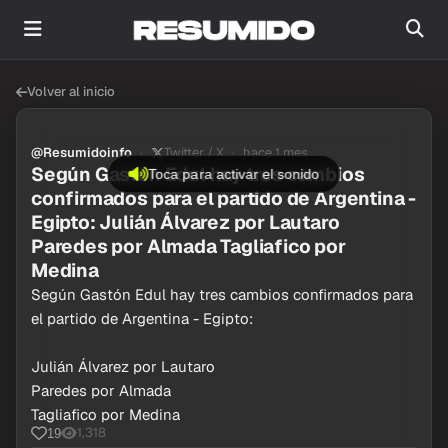
Volver al inicio
@Resumidoinfo
Twitter / X
hace 1 mes
Según Gastón Edul hay tres cambios
Toca para activar el sonido
confirmados para el partido de Argentina -
Egipto: Julián Álvarez por Lautaro
Paredes por Almada Tagliafico por
Medina
Según Gastón Edul hay tres cambios confirmados para
el partido de Argentina - Egipto:
Julián Álvarez por Lautaro
Paredes por Almada
Tagliafico por Medina
1,318
19