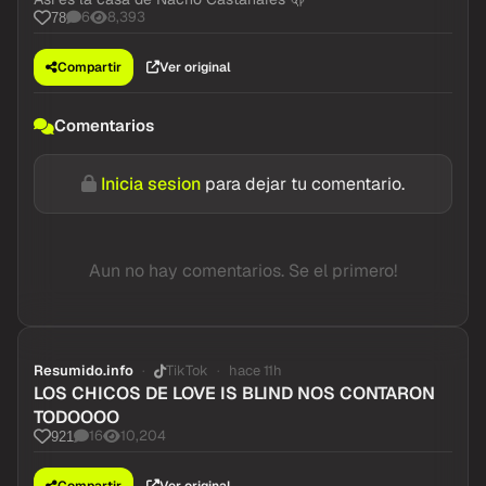
6
8,393
78
Compartir
Ver original
Comentarios
Inicia sesion
para dejar tu comentario.
Aun no hay comentarios. Se el primero!
Resumido.info
TikTok
hace 11h
LOS CHICOS DE LOVE IS BLIND NOS CONTARON
TODOOOO
16
10,204
921