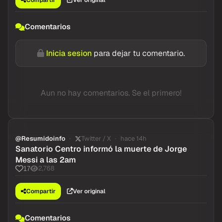
Compartir
Ver original
Comentarios
Inicia sesion
para dejar tu comentario.
Aun no hay comentarios. Se el primero!
@Resumidoinfo
Twitter / X
hace 14h
Sanatorio Centro informó la muerte de Jorge
Messi a las 2am
2,768
17
Compartir
Ver original
Comentarios