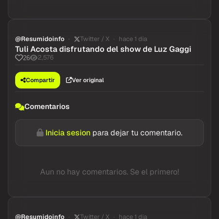
@Resumidoinfo
Twitter / X
hace 1 dia
Tuli Acosta disfrutando del show de Luz Gaggi
2,576
26
Compartir
Ver original
Comentarios
Inicia sesion
para dejar tu comentario.
Aun no hay comentarios. Se el primero!
@Resumidoinfo
Twitter / X
hace 1 dia