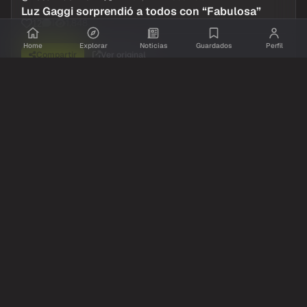
Luz Gaggi sorprendió a todos con “Fabulosa”
1
1,848
12
Home
Explorar
Noticias
Guardados
Perfil
Compartir
Ver original
Comentarios
Inicia sesion
para dejar tu comentario.
Aun no hay comentarios. Se el primero!
@Resumidoinfo
Twitter / X
hace 1 dia
Así arrancó el show de Luz Gaggi, cantó “Que
Mal”
1,219
16