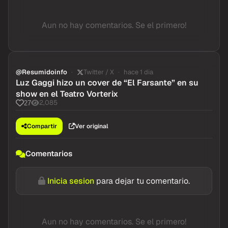
Aun no hay comentarios. Se el primero!
@Resumidoinfo
Twitter / X
hace 1 dia
Luz Gaggi hizo un cover de “El Farsante” en su
show en el Teatro Vorterix
2,085
27
Compartir
Ver original
Comentarios
Inicia sesion
para dejar tu comentario.
Aun no hay comentarios. Se el primero!