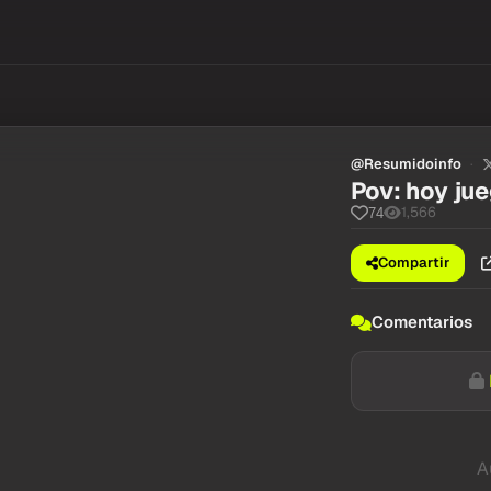
@Resumidoinfo
Pov: hoy jue
1,566
74
Compartir
Comentarios
A