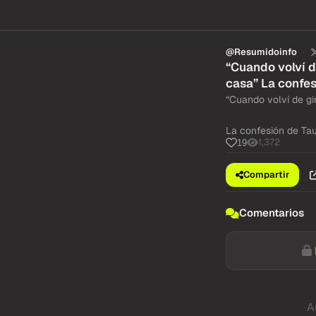
@Resumidoinfo
“Cuando volví d
casa” La confes
“Cuando volví de gi
La confesión de Tau
1,372
19
Compartir
Comentarios
A