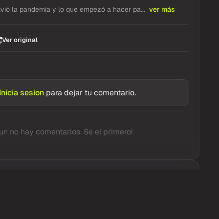
vió la pandemia y lo que empezó a hacer pa...
ver más
Ver original
Inicia sesion
para dejar tu comentario.
un no hay comentarios. Se el primero!
Twitter / X
hace 3h
 yo soy feliz. Tenemos un grupo de Whats app
los cumpleaños de todos los pasajeros" Hugo,
5, nos contó una de las anécdotas mas