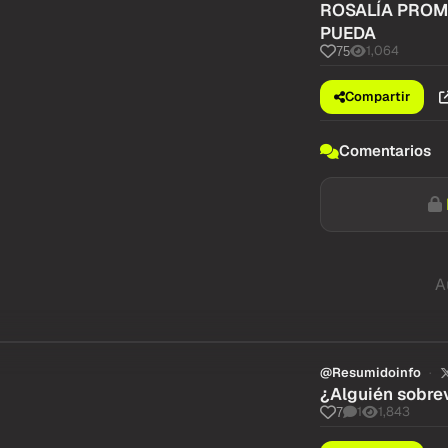
ROSALÍA PROM
PUEDA
1,064
75
Compartir
Comentarios
A
@Resumidoinfo
¿Alguién sobrev
1
1,843
7