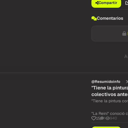
Compartir
Comentarios
A
@Resumidoinfo
"Tiene la pintur
colectivos ant
"Tiene la pintura con
"La Reini" conoció 
1
940
15