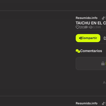
Resumido.info
TAICHU EN EL 
1
3,596
283
Compartir
Comentarios
A
Resumido.info