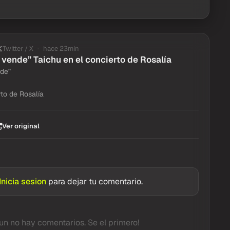
Twitter / X
hace 23min
e vende” Taichu en el concierto de Rosalía
nde”
rto de Rosalía
Ver original
Inicia sesion
para dejar tu comentario.
un no hay comentarios. Se el primero!