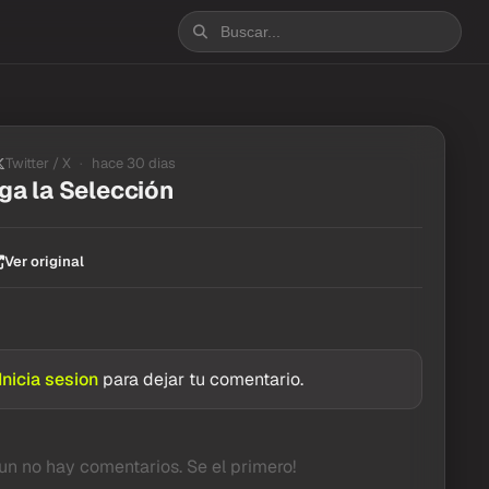
Twitter / X
hace 30 dias
ga la Selección
Ver original
Inicia sesion
para dejar tu comentario.
un no hay comentarios. Se el primero!