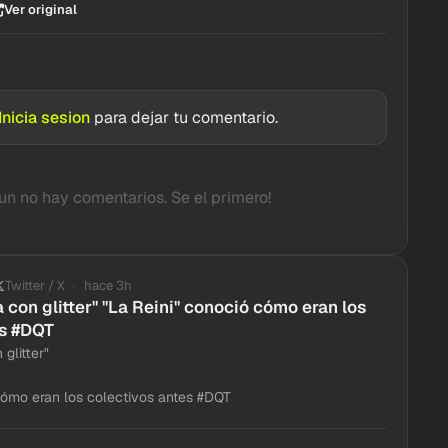
Ver original
Inicia sesion
para dejar tu comentario.
un no hay comentarios. Se el primero!
Twitter / X
hace 3h
a con glitter" "La Reini" conoció cómo eran los
es #DQT
 glitter"
cómo eran los colectivos antes #DQT