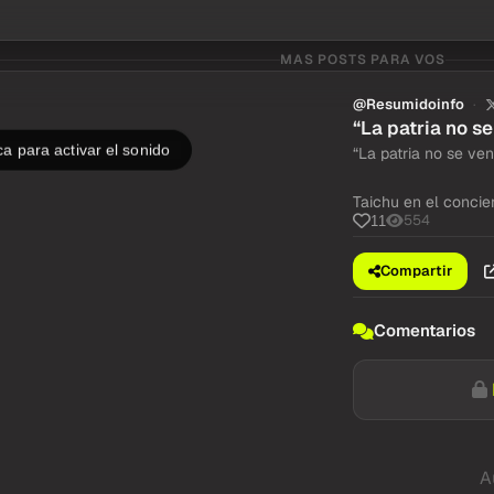
MAS POSTS PARA VOS
@Resumidoinfo
“La patria no s
a para activar el sonido
“La patria no se ve
Taichu en el concie
554
11
Compartir
Comentarios
A