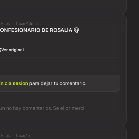
TikTok
hace 43min
CONFESIONARIO DE ROSALÍA 🫢
Ver original
Inicia sesion
para dejar tu comentario.
un no hay comentarios. Se el primero!
TikTok
hace 1h