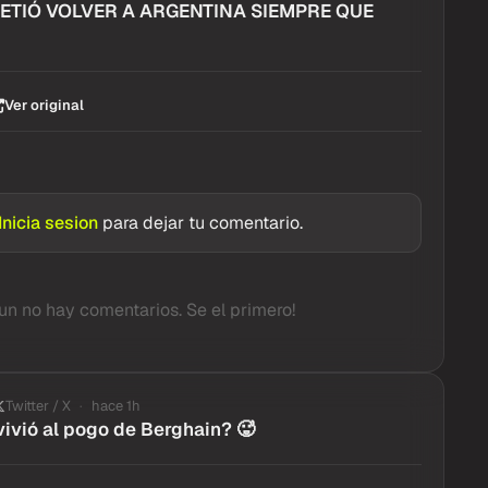
ETIÓ VOLVER A ARGENTINA SIEMPRE QUE
Ver original
Inicia sesion
para dejar tu comentario.
un no hay comentarios. Se el primero!
Twitter / X
hace 1h
ivió al pogo de Berghain? 🥵