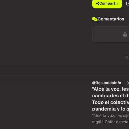
Compartir
Comentarios
A
@Resumidoinfo
"Alcé la voz, le
cambiarles el d
Todo el colecti
pandemia y lo 
"Alcé la voz, les dij
regalé Color espera