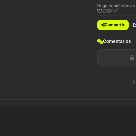
Hugo contó cómo vi
947
12
Compartir
Comentarios
A
@Resumidoinfo
"A mi me gusta,
donde ponemos 
el chófer del 4