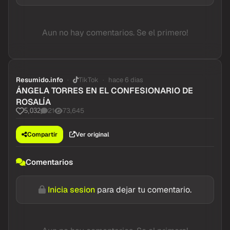
Aun no hay comentarios. Se el primero!
Resumido.info
TikTok
hace 6 dias
ÁNGELA TORRES EN EL CONFESIONARIO DE
ROSALÍA
21
73,645
5,032
Compartir
Ver original
Comentarios
Inicia sesion
para dejar tu comentario.