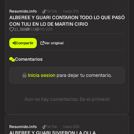
Resumido.info
TikTok
hace 21h
ALBEREE Y GUARI CONTARON TODO LO QUE PASÓ
CON TULI EN LO DE MARTIN CIRIO
32
115,325
11,388
Compartir
Ver original
Comentarios
Inicia sesion
para dejar tu comentario.
Aun no hay comentarios. Se el primero!
Resumido.info
TikTok
hace 22h
ALBEREE Y GUARI SIVIERON LA OLLA