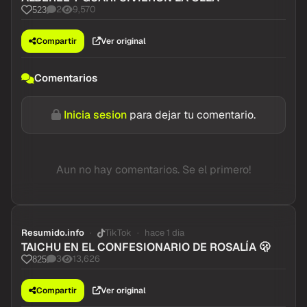
2
9,570
523
Compartir
Ver original
Comentarios
Inicia sesion
para dejar tu comentario.
Aun no hay comentarios. Se el primero!
Resumido.info
TikTok
hace 1 dia
TAICHU EN EL CONFESIONARIO DE ROSALÍA 🫢
3
13,626
825
Compartir
Ver original