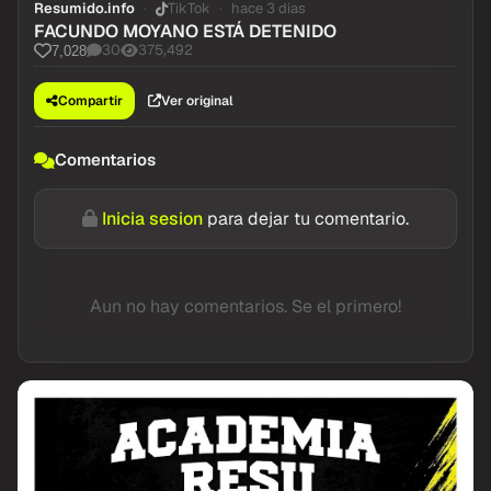
Resumido.info
TikTok
hace 3 dias
FACUNDO MOYANO ESTÁ DETENIDO
30
375,492
7,028
Compartir
Ver original
Comentarios
Inicia sesion
para dejar tu comentario.
Aun no hay comentarios. Se el primero!