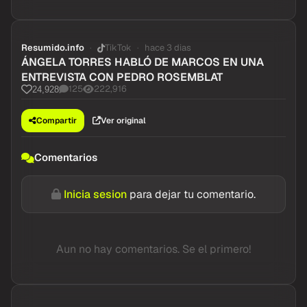
Resumido.info
TikTok
hace 3 dias
ÁNGELA TORRES HABLÓ DE MARCOS EN UNA
ENTREVISTA CON PEDRO ROSEMBLAT
125
222,916
24,928
Compartir
Ver original
Comentarios
Inicia sesion
para dejar tu comentario.
Aun no hay comentarios. Se el primero!