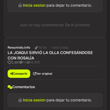
Inicia sesion
para dejar tu comentario.
Aun no hay comentarios. Se el primero!
Resumido.info
TikTok
hace 2 dias
LA JOAQUI SIRVIÓ LA OLLA CONFESÁNDOSE
CON ROSALÍA
10
16,295
1,447
Compartir
Ver original
Comentarios
Inicia sesion
para dejar tu comentario.