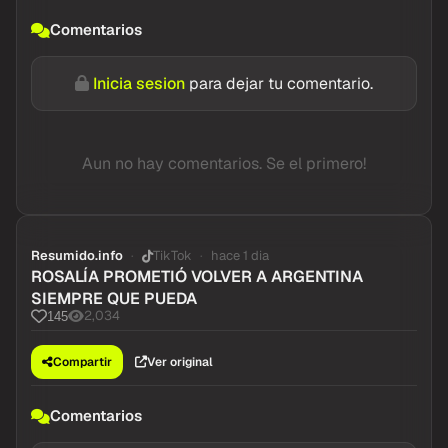
Comentarios
Inicia sesion
para dejar tu comentario.
Aun no hay comentarios. Se el primero!
Resumido.info
TikTok
hace 1 dia
ROSALÍA PROMETIÓ VOLVER A ARGENTINA
SIEMPRE QUE PUEDA
2,034
145
Compartir
Ver original
Comentarios