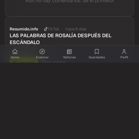
Aun no hay comentarios. Se el primero!
Resumido.info
TikTok
hace 6 dias
LAS PALABRAS DE ROSALÍA DESPUÉS DEL
ESCÁNDALO
71
46,105
2,855
Home
Explorar
Noticias
Guardados
Perfil
Compartir
Ver original
Comentarios
Inicia sesion
para dejar tu comentario.
Aun no hay comentarios. Se el primero!