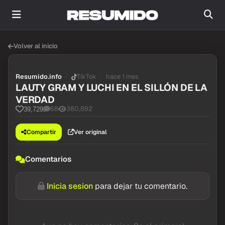
Volver al inicio
Resumido.info
TikTok
hace 1 mes
LAUTY GRAM Y LUCHI EN EL SILLÓN DE LA
VERDAD
68
380,892
39,729
Compartir
Ver original
Comentarios
Inicia sesion
para dejar tu comentario.