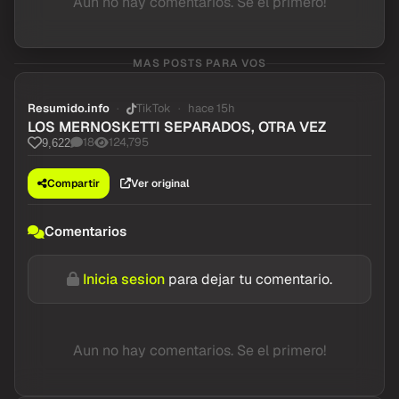
Aun no hay comentarios. Se el primero!
MAS POSTS PARA VOS
Resumido.info
TikTok
hace 15h
LOS MERNOSKETTI SEPARADOS, OTRA VEZ
18
124,795
9,622
Compartir
Ver original
Comentarios
Inicia sesion
para dejar tu comentario.
Aun no hay comentarios. Se el primero!