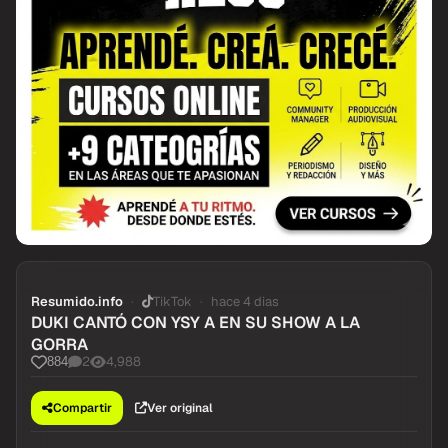
Resumido.info
TikTok
hace 4 dias
DUKI CANTÓ CON YSY A EN SU SHOW A LA
GORRA
2
4,988
884
Compartir
Ver original