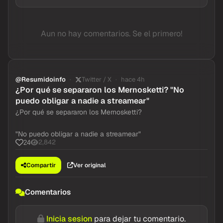
Aun no hay comentarios. Se el primero!
@Resumidoinfo
Twitter / X
hace 4h
¿Por qué se separaron los Mernosketti? "No
puedo obligar a nadie a streamear"
¿Por qué se separaron los Mernosketti?
"No puedo obligar a nadie a streamear"
2,842
24
Compartir
Ver original
Comentarios
Inicia sesion
para dejar tu comentario.