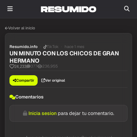
Volver al inicio
Resumido.info
TikTok
hace 1 mes
UN MINUTO CON LOS CHICOS DE GRAN
HERMANO
377
236,955
24,233
Compartir
Ver original
Comentarios
Inicia sesion
para dejar tu comentario.