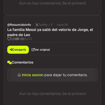
Aun no hay comentarios. Se el primero!
@Resumidoinfo
Twitter / X
hace 9h
La familia Messi ya salió del velorio de Jorge, el
padre de Leo
1
8,013
129
Compartir
Ver original
Comentarios
Inicia sesion
para dejar tu comentario.
Aun no hay comentarios. Se el primero!