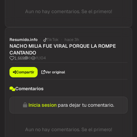
Aun no hay comentarios. Se el primero!
Resumido.info
TikTok
hace 3h
NACHO MILIA FUE VIRAL PORQUE LA ROMPE
CANTANDO
8
11,104
1,669
Compartir
Ver original
Comentarios
Inicia sesion
para dejar tu comentario.
Aun no hay comentarios. Se el primero!