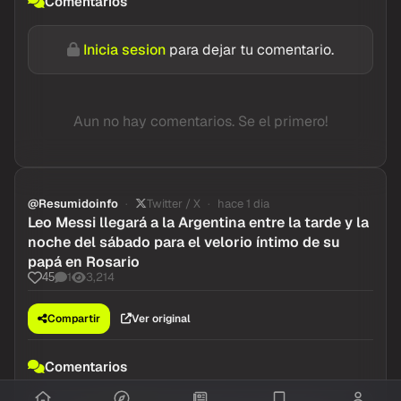
Comentarios
Inicia sesion
para dejar tu comentario.
Aun no hay comentarios. Se el primero!
@Resumidoinfo
Twitter / X
hace 1 dia
Leo Messi llegará a la Argentina entre la tarde y la
noche del sábado para el velorio íntimo de su
papá en Rosario
1
3,214
45
Compartir
Ver original
Comentarios