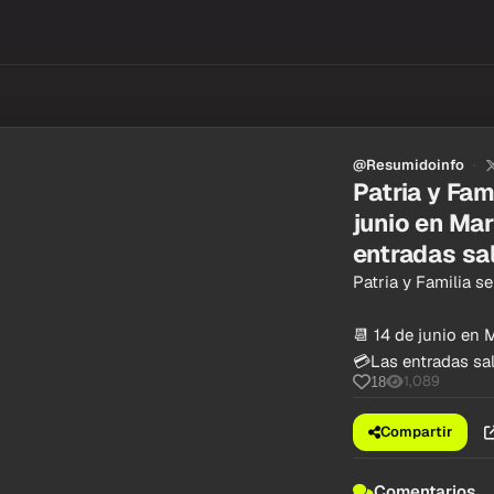
@Resumidoinfo
Patria y Fam
junio en Mar
entradas sal
Patria y Familia s
📆 14 de junio en M
💳Las entradas sal
1,089
18
Compartir
Comentarios