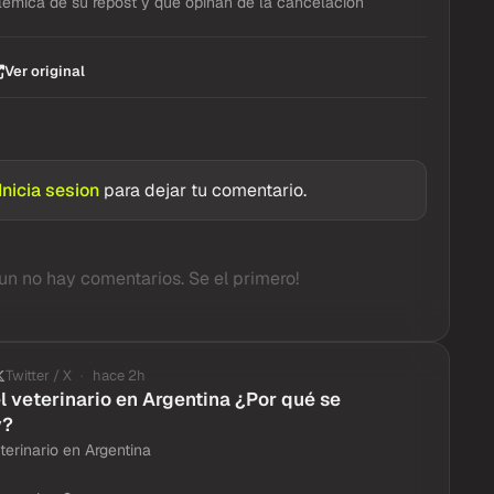
lémica de su repost y qué opinan de la cancelación
Ver original
Inicia sesion
para dejar tu comentario.
un no hay comentarios. Se el primero!
Twitter / X
hace 2h
el veterinario en Argentina ¿Por qué se
y?
terinario en Argentina