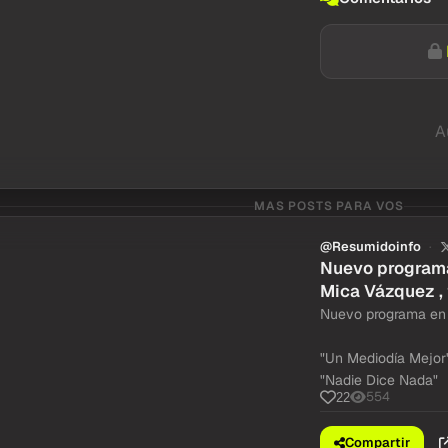
A
MAS POSTS PARA VOS
@Resumidoinfo
Nuevo programa 
Mica Vázquez , 
Nuevo programa en
"Un Mediodía Mejor"
"Nadie Dice Nada"
554
22
Compartir