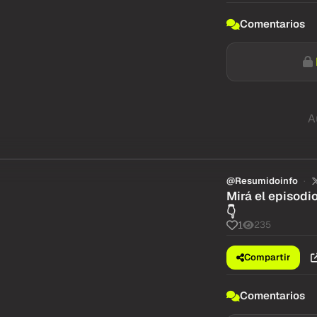
Comentarios
A
@Resumidoinfo
Mirá el episodi
👇
235
1
Compartir
Comentarios