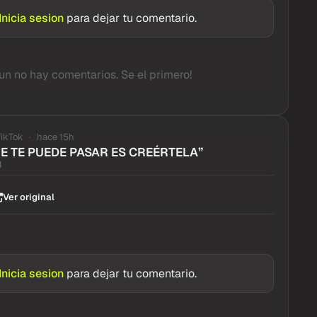
Inicia sesion
para dejar tu comentario.
un no hay comentarios. Se el primero!
TikTok
hace 15h
UE TE PUEDE PASAR ES CREÉRTELA”
4
Ver original
Inicia sesion
para dejar tu comentario.