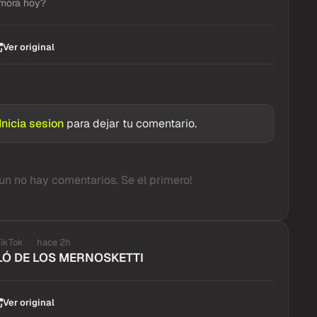
mora hoy?
Ver original
Inicia sesion
para dejar tu comentario.
un no hay comentarios. Se el primero!
TikTok
hace 2h
Ó DE LOS MERNOSKETTI
Ver original