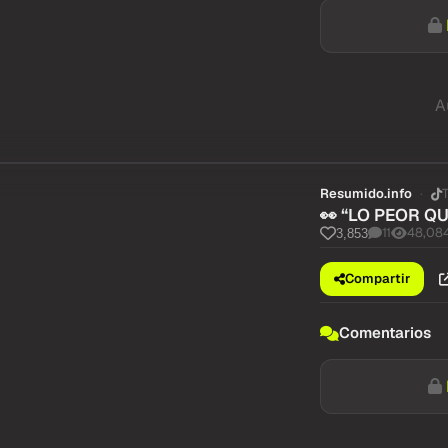
A
Resumido.info
👀 “LO PEOR Q
11
48,08
3,853
Compartir
Comentarios