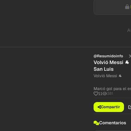
A
@Resumidoinfo
Volvió Messi 🐐
San Luis
Volvió Messi 🐐
Marcó gol para el e
381
11
Compartir
Comentarios