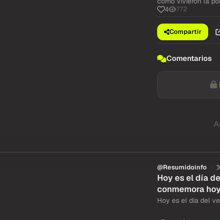
cómo vivieron la po
772
4
Compartir
Comentarios
A
@Resumidoinfo
Hoy es el día d
conmemora ho
Hoy es el día del ve