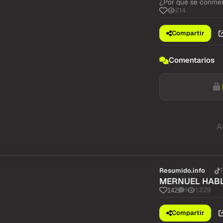
¿Por qué se conme
214
Compartir
Comentarios
A
Resumido.info
MERNUEL HABL
1
1,229
142
Compartir