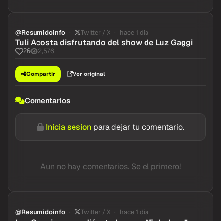
@Resumidoinfo
Twitter / X
hace 1 dia
Tuli Acosta disfrutando del show de Luz Gaggi
2,576
26
Compartir
Ver original
Comentarios
Inicia sesion
para dejar tu comentario.
Aun no hay comentarios. Se el primero!
@Resumidoinfo
Twitter / X
hace 1 dia