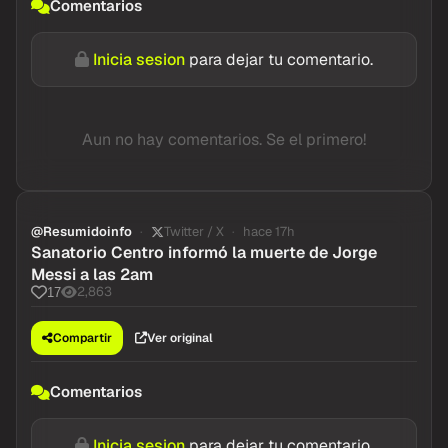
Comentarios
Inicia sesion
para dejar tu comentario.
Aun no hay comentarios. Se el primero!
@Resumidoinfo
Twitter / X
hace 17h
Sanatorio Centro informó la muerte de Jorge
Messi a las 2am
2,863
17
Compartir
Ver original
Comentarios
Inicia sesion
para dejar tu comentario.