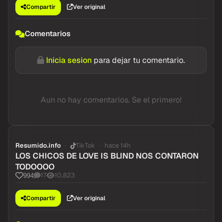
Compartir
Ver original
Comentarios
Inicia sesion
para dejar tu comentario.
Aun no hay comentarios. Se el primero!
Resumido.info
TikTok
hace 14h
LOS CHICOS DE LOVE IS BLIND NOS CONTARON
TODOOOO
17
10,823
994
Compartir
Ver original