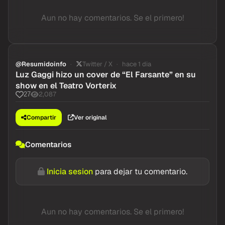
Aun no hay comentarios. Se el primero!
@Resumidoinfo
Twitter / X
hace 1 dia
Luz Gaggi hizo un cover de “El Farsante” en su
show en el Teatro Vorterix
2,087
27
Compartir
Ver original
Comentarios
Inicia sesion
para dejar tu comentario.
Aun no hay comentarios. Se el primero!