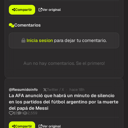
Compartir
Ver original
Comentarios
Inicia sesion
para dejar tu comentario.
Aun no hay comentarios. Se el primero!
@Resumidoinfo
Twitter / X
hace 18h
La AFA anunció que habrá un minuto de silencio
en los partidos del fútbol argentino por la muerte
del papá de Messi
1
2,559
87
Compartir
Ver original