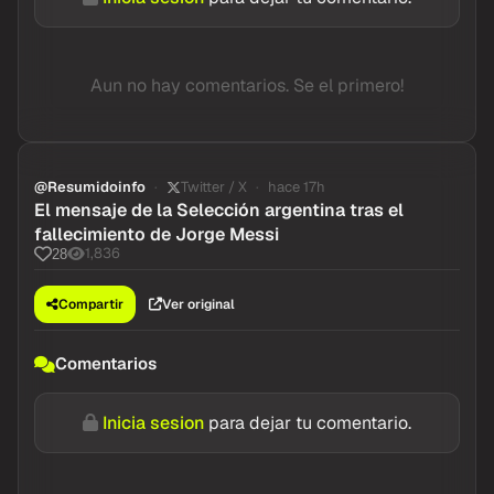
Aun no hay comentarios. Se el primero!
@Resumidoinfo
Twitter / X
hace 17h
El mensaje de la Selección argentina tras el
fallecimiento de Jorge Messi
1,836
28
Compartir
Ver original
Comentarios
Inicia sesion
para dejar tu comentario.