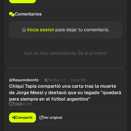
Comentarios
Inicia sesion
para dejar tu comentario.
Aun no hay comentarios. Se el primero!
@Resumidoinfo
Twitter / X
hace 19h
Chiqui Tapia compartió una carta tras la muerte
de Jorge Messi y destacó que su legado "quedará
para siempre en el fútbol argentino"
2,109
19
Compartir
Ver original