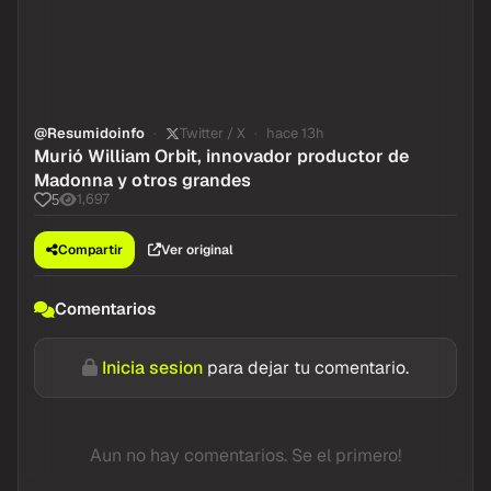
@Resumidoinfo
Twitter / X
hace 13h
Murió William Orbit, innovador productor de
Madonna y otros grandes
1,697
5
Compartir
Ver original
Comentarios
Inicia sesion
para dejar tu comentario.
Aun no hay comentarios. Se el primero!