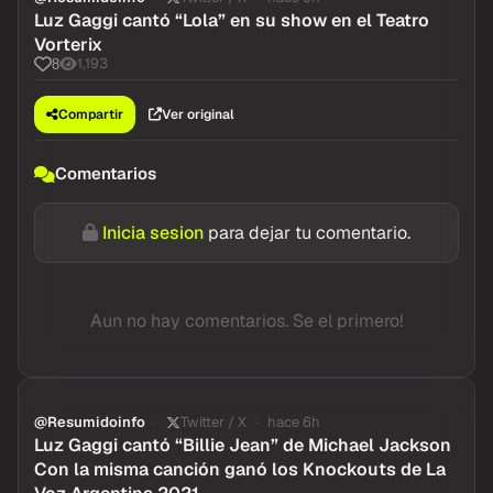
Luz Gaggi cantó “Lola” en su show en el Teatro
Vorterix
1,193
8
Compartir
Ver original
Comentarios
Inicia sesion
para dejar tu comentario.
Aun no hay comentarios. Se el primero!
@Resumidoinfo
Twitter / X
hace 6h
Luz Gaggi cantó “Billie Jean” de Michael Jackson
Con la misma canción ganó los Knockouts de La