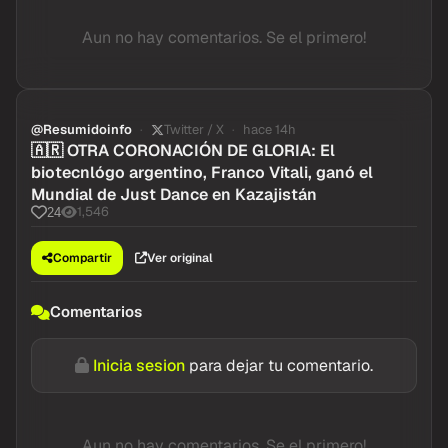
Aun no hay comentarios. Se el primero!
@Resumidoinfo
Twitter / X
hace 14h
🇦🇷 OTRA CORONACIÓN DE GLORIA: El
biotecnlógo argentino, Franco Vitali, ganó el
Mundial de Just Dance en Kazajistán
1,546
24
Compartir
Ver original
Comentarios
Inicia sesion
para dejar tu comentario.
Aun no hay comentarios. Se el primero!