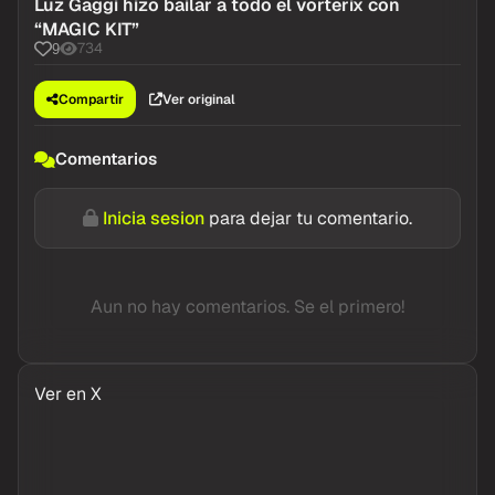
Luz Gaggi hizo bailar a todo el vorterix con
“MAGIC KIT”
734
9
Compartir
Ver original
Comentarios
Inicia sesion
para dejar tu comentario.
Aun no hay comentarios. Se el primero!
Ver en X