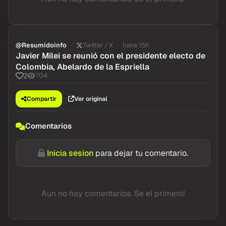
@Resumidoinfo
Twitter / X
hace 15h
Javier Milei se reunió con el presidente electo de
Colombia, Abelardo de la Espriella
704
2
Compartir
Ver original
Comentarios
Inicia sesion
para dejar tu comentario.
Aun no hay comentarios. Se el primero!