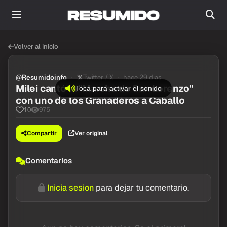
Volver al inicio
@Resumidoinfo
Twitter / X
hace 29 dias
Milei cantó la "Marcha de San Lorenzo"
Toca para activar el sonido
con uno de los Granaderos a Caballo
975
10
Compartir
Ver original
Comentarios
Inicia sesion
para dejar tu comentario.