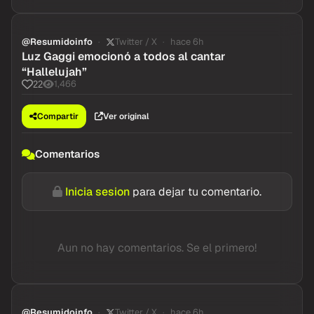
@Resumidoinfo
Twitter / X
hace 6h
Luz Gaggi emocionó a todos al cantar
“Hallelujah”
1,466
22
Compartir
Ver original
Comentarios
Inicia sesion
para dejar tu comentario.
Aun no hay comentarios. Se el primero!
@Resumidoinfo
Twitter / X
hace 6h