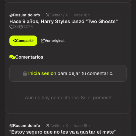
@Resumidoinfo
Twitter / X
hace 18h
Hace 9 años, Harry Styles lanzó “Two Ghosts”
1,073
23
Compartir
Ver original
Comentarios
Inicia sesion
para dejar tu comentario.
Aun no hay comentarios. Se el primero!
@Resumidoinfo
Twitter / X
hace 18h
"Estoy seguro que no les va a gustar el mate"