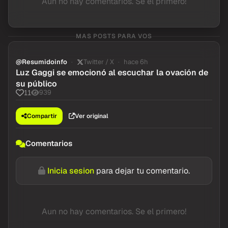
Aun no hay comentarios. Se el primero!
MAS POSTS PARA VOS
@Resumidoinfo
Twitter / X
hace 6h
Luz Gaggi se emocionó al escuchar la ovación de
su público
939
11
Compartir
Ver original
Comentarios
Inicia sesion
para dejar tu comentario.
Aun no hay comentarios. Se el primero!