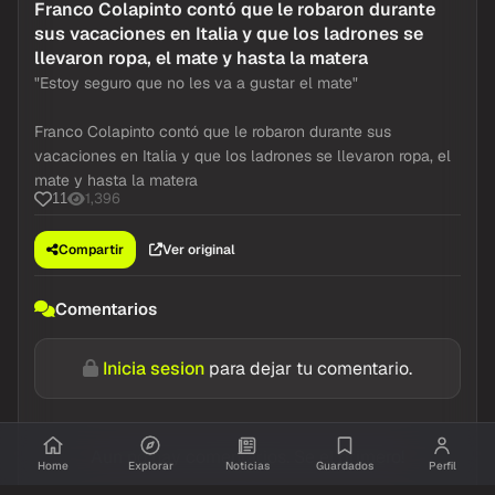
Franco Colapinto contó que le robaron durante
sus vacaciones en Italia y que los ladrones se
llevaron ropa, el mate y hasta la matera
"Estoy seguro que no les va a gustar el mate"
Franco Colapinto contó que le robaron durante sus
vacaciones en Italia y que los ladrones se llevaron ropa, el
mate y hasta la matera
1,396
11
Compartir
Ver original
Comentarios
Inicia sesion
para dejar tu comentario.
Aun no hay comentarios. Se el primero!
Home
Explorar
Noticias
Guardados
Perfil