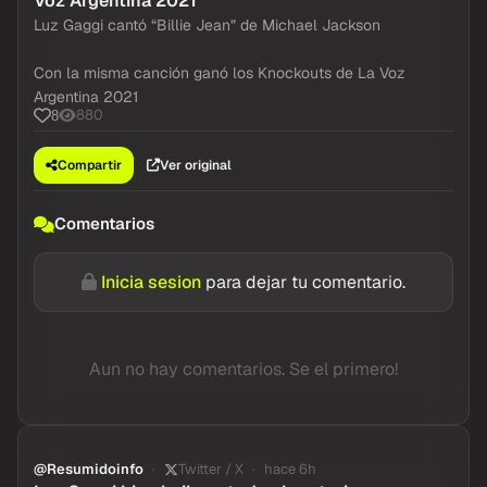
Voz Argentina 2021
Luz Gaggi cantó “Billie Jean” de Michael Jackson
Con la misma canción ganó los Knockouts de La Voz
Argentina 2021
880
8
Compartir
Ver original
Comentarios
Inicia sesion
para dejar tu comentario.
Aun no hay comentarios. Se el primero!
@Resumidoinfo
Twitter / X
hace 6h