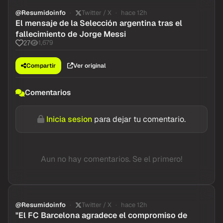
@Resumidoinfo
Twitter / X
hace 12h
El mensaje de la Selección argentina tras el
fallecimiento de Jorge Messi
1,679
27
Compartir
Ver original
Comentarios
Inicia sesion
para dejar tu comentario.
Aun no hay comentarios. Se el primero!
@Resumidoinfo
Twitter / X
hace 12h
"El FC Barcelona agradece el compromiso de