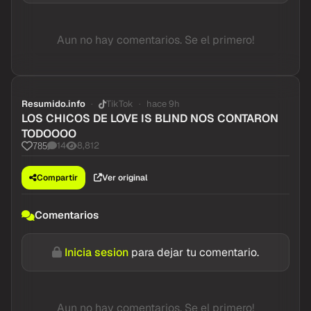
Aun no hay comentarios. Se el primero!
Resumido.info
TikTok
hace 9h
LOS CHICOS DE LOVE IS BLIND NOS CONTARON
TODOOOO
14
8,812
785
Compartir
Ver original
Comentarios
Inicia sesion
para dejar tu comentario.
Aun no hay comentarios. Se el primero!