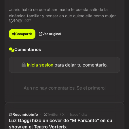
Juariu habló de que al ser madre le cuesta salir de la
dinámica familiar y pensar en que quiere ella como mujer
1,927
10
Compartir
Ver original
Comentarios
Inicia sesion
para dejar tu comentario.
Aun no hay comentarios. Se el primero!
@Resumidoinfo
Twitter / X
hace 1 dia
Luz Gaggi hizo un cover de “El Farsante” en su
show en el Teatro Vorterix