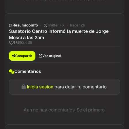
@Resumidoinfo
Twitter / X
hace 12h
Sanatorio Centro informó la muerte de Jorge
Messi a las 2am
2,639
16
Compartir
Ver original
Comentarios
Inicia sesion
para dejar tu comentario.
Aun no hay comentarios. Se el primero!