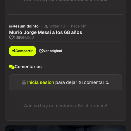
@Resumidoinfo
Twitter / X
hace 14h
Murió Jorge Messi a los 68 años
1,863
136
Compartir
Ver original
Comentarios
Inicia sesion
para dejar tu comentario.
Aun no hay comentarios. Se el primero!