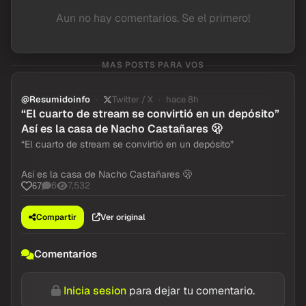
Aun no hay comentarios. Se el primero!
MAS POSTS PARA VOS
@Resumidoinfo
Twitter / X
hace 8h
“El cuarto de stream se convirtió en un depósito”
Así es la casa de Nacho Castañares 🫢
“El cuarto de stream se convirtió en un depósito”
Así es la casa de Nacho Castañares 🫢
6
7,532
67
Compartir
Ver original
Comentarios
Inicia sesion
para dejar tu comentario.