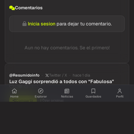
Comentarios
Inicia sesion
para dejar tu comentario.
Aun no hay comentarios. Se el primero!
@Resumidoinfo
Twitter / X
hace 1 dia
Luz Gaggi sorprendió a todos con “Fabulosa”
1
1,833
12
Home
Explorar
Noticias
Guardados
Perfil
Compartir
Ver original
Comentarios
Inicia sesion
para dejar tu comentario.