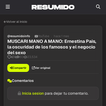
Volver al inicio
@resumidoinfo
YouTube
hace 1 mes
MUSCARI MANO A MANO: Ernestina Pais,
la oscuridad de los famosos y el negocio
del sexo
60
23,534
474
Compartir
Ver original
Comentarios
Inicia sesion
para dejar tu comentario.