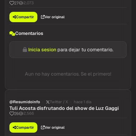
2,073
27
Compartir
Ver original
Comentarios
Inicia sesion
para dejar tu comentario.
Aun no hay comentarios. Se el primero!
@Resumidoinfo
Twitter / X
hace 1 dia
Tuli Acosta disfrutando del show de Luz Gaggi
2,566
26
Compartir
Ver original