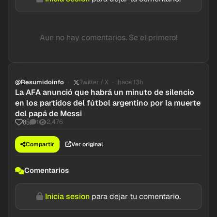
Aun no hay comentarios. Se el primero!
@Resumidoinfo
Twitter / X
hace 13h
La AFA anunció que habrá un minuto de silencio
en los partidos del fútbol argentino por la muerte
del papá de Messi
1
2,476
85
Compartir
Ver original
Comentarios
Inicia sesion
para dejar tu comentario.