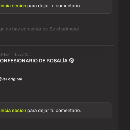
Inicia sesion
para dejar tu comentario.
un no hay comentarios. Se el primero!
TikTok
hace 10h
CONFESIONARIO DE ROSALÍA 🫢
Ver original
Inicia sesion
para dejar tu comentario.