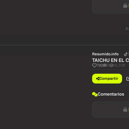
A
Resumido.info
TAICHU EN EL 
2
12,338
780
Compartir
Comentarios