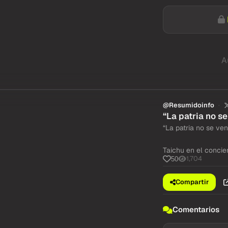
A
@Resumidoinfo
“La patria no s
“La patria no se ve
Taichu en el concie
1,704
50
Compartir
Comentarios