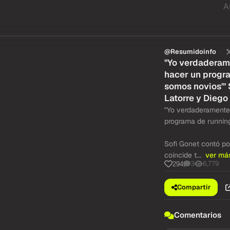
A
@Resumidoinfo
"Yo verdaderam
hacer un progra
somos novios'" 
Latorre y Diego
"Yo verdaderamente
programa de running
Sofi Gonet contó por
coincide t...
ver má
3
6,779
294
Compartir
Comentarios