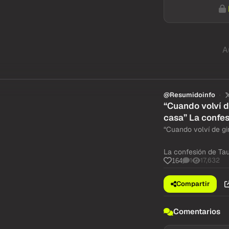
A
@Resumidoinfo
“Cuando volví d
casa” La confes
“Cuando volví de gi
La confesión de Tau
1
17,632
164
Compartir
Comentarios