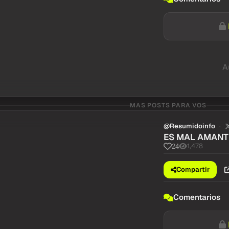
A
MAS POSTS PARA VOS
@Resumidoinfo
ES MAL AMANT
1,478
24
Compartir
Comentarios