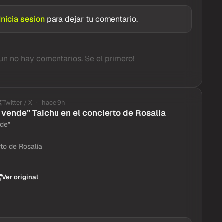
Inicia sesion
para dejar tu comentario.
un no hay comentarios. Se el primero!
Twitter / X
hace 9h
e vende” Taichu en el concierto de Rosalía
nde”
rto de Rosalía
Ver original