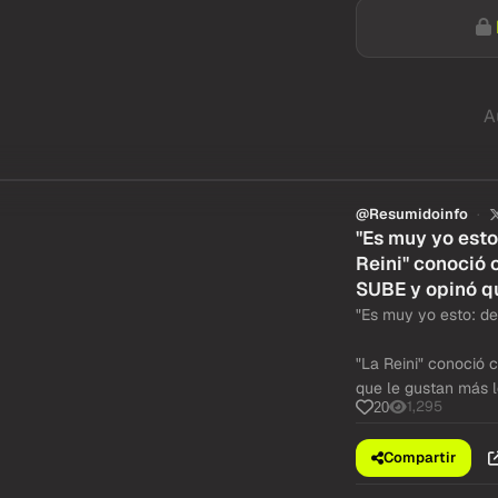
A
@Resumidoinfo
"Es muy yo esto
Reini" conoció 
SUBE y opinó qu
"Es muy yo esto: de
"La Reini" conoció 
que le gustan más l
1,295
20
Compartir