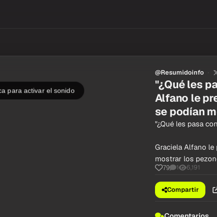
@Resumidoinfo
"¿Qué les p
a para activar el sonido
Alfano le pr
se podían m
"¿Qué les pasa co
Graciela Alfano le
mostrar los pezo
1
6,191
79
Compartir
Comentarios