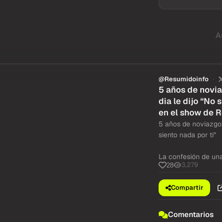
A
@Resumidoinfo
5 años de novia
dia le dijo “No 
en el show de R
5 años de noviazgo. 
siento nada por ti”
La confesión de una
3,279
28
Compartir
Comentarios