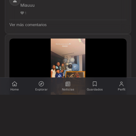
Miauuu
1
Ver más comentarios
Home
Explorar
Noticias
Guardados
Perfil
Resumido.info
Facebook
hace 16 dias
La familia Paredes ya está en Argentina 🇦🇷
25
114
1,877
Compartir
Ver original