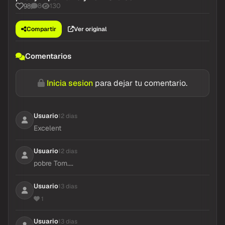
8
130
98
Compartir
Ver original
Comentarios
Inicia sesion
para dejar tu comentario.
Usuario
12 dias
Excelent
Usuario
12 dias
pobre Tom....
Usuario
13 dias
1
Usuario
13 dias