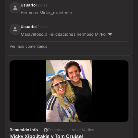
Usuario
12 dias
Hermoso Mirko,,,excelente
Usuario
12 dias
Maravilloso.!!! Felicitaciones hermoso Mirko. ❤️
Ver más comentarios
Resumido.info
Facebook
hace 14 dias
¡Vicky Xipolitakis y Tom Cruise!