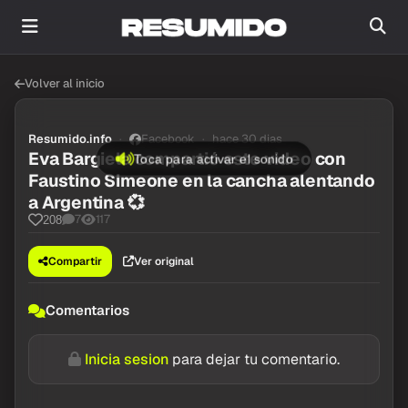
Volver al inicio
Resumido.info
Facebook
hace 30 dias
Eva Bargiela compartió este video con
Toca para activar el sonido
Faustino Simeone en la cancha alentando
a Argentina 💞
7
117
208
Compartir
Ver original
Comentarios
Inicia sesion
para dejar tu comentario.