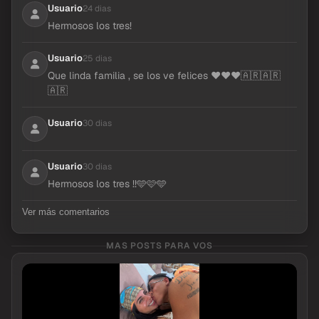
Usuario
24 dias
Hermosos los tres!
Usuario
25 dias
Que linda familia , se los ve felices ❤️❤️❤️🇦🇷🇦🇷
🇦🇷
Usuario
30 dias
Usuario
30 dias
Hermosos los tres !!🩵🩷🩵
Ver más comentarios
MAS POSTS PARA VOS