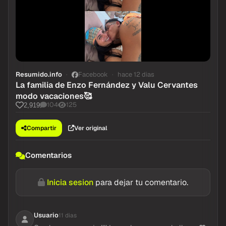
Resumido.info
Facebook
hace 12 dias
La familia de Enzo Fernández y Valu Cervantes
modo vacaciones🥰
104
125
2,919
Compartir
Ver original
Comentarios
Inicia sesion
para dejar tu comentario.
Usuario
11 dias