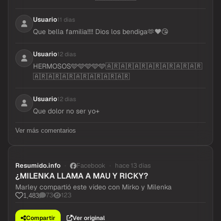
Usuario
11 dias
Que bella familia!!!! Dios los bendiga🫶❤️😘
Usuario
12 dias
HERMOSOS🩵🩵🩵🩵🩵🇦🇷🇦🇷🇦🇷🇦🇷🇦🇷🇦🇷🇦🇷
🇦🇷🇦🇷🇦🇷🇦🇷🇦🇷🇦🇷🇦🇷
Usuario
12 dias
Que dolor no ser yo+
Ver más comentarios
Resumido.info
Facebook
hace 13 dias
¿MILENKA LLAMA A MAU Y RICKY?
Marley compartió este video con Mirko y Milenka
73
123
1,483
Compartir
Ver original