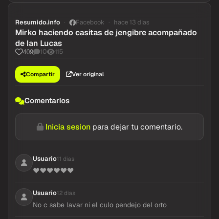
Resumido.info
Facebook
hace 13 dias
Mirko haciendo casitas de jengibre acompañado
de Ian Lucas
10
115
409
Compartir
Ver original
Comentarios
Inicia sesion
para dejar tu comentario.
Usuario
11 dias
❤❤❤❤❤❤
Usuario
12 dias
No c sabe lavar ni el culo pendejo del orto