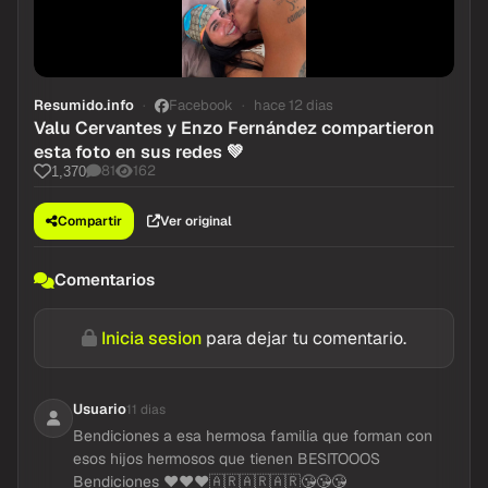
Resumido.info
Facebook
hace 12 dias
Valu Cervantes y Enzo Fernández compartieron
esta foto en sus redes 💚
81
162
1,370
Compartir
Ver original
Comentarios
Inicia sesion
para dejar tu comentario.
Usuario
11 dias
Bendiciones a esa hermosa familia que forman con
esos hijos hermosos que tienen BESITOOOS
Bendiciones ♥️♥️♥️🇦🇷🇦🇷🇦🇷😘😘😘