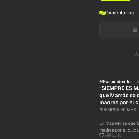
Comentarios
A
@Resumidoinfo
“SIEMPRE ES M
que Mamás se di
madres por el c
“SIEMPRE ES MÁS 
En Más Minas que Ma
madres por el cuida
1,045
5