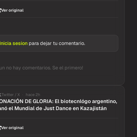
Ver original
Inicia sesion
para dejar tu comentario.
un no hay comentarios. Se el primero!
Twitter / X
hace 2h
NACIÓN DE GLORIA: El biotecnlógo argentino,
ganó el Mundial de Just Dance en Kazajistán
Ver original