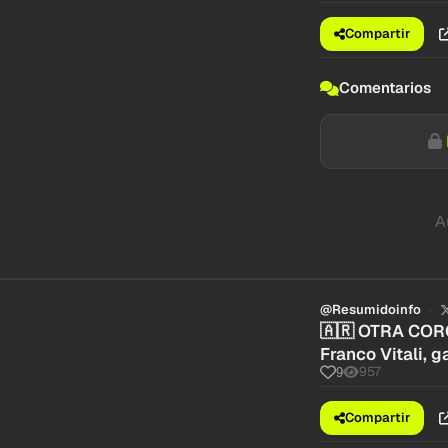
Compartir
Comentarios
A
@Resumidoinfo
🇦🇷 OTRA CORO
Franco Vitali, 
957
9
Compartir