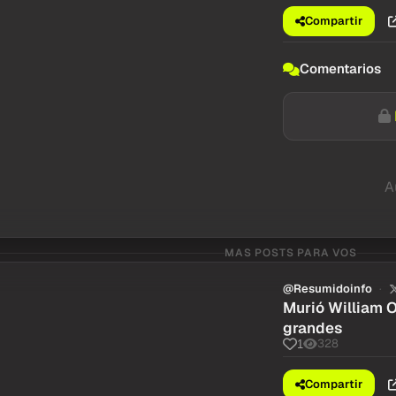
Compartir
Comentarios
A
MAS POSTS PARA VOS
@Resumidoinfo
Murió William O
grandes
328
1
Compartir