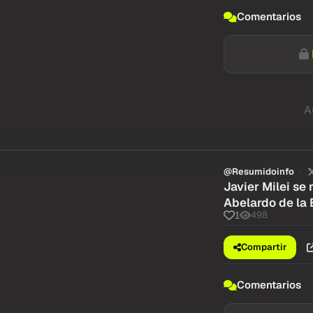
Comentarios
A
@Resumidoinfo
Javier Milei se
Abelardo de la 
498
1
Compartir
Comentarios