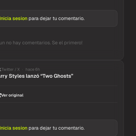
Inicia sesion
para dejar tu comentario.
un no hay comentarios. Se el primero!
Twitter / X
hace 6h
rry Styles lanzó “Two Ghosts”
Ver original
Inicia sesion
para dejar tu comentario.