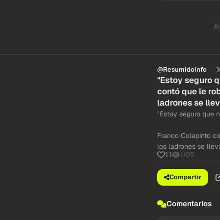
A
@Resumidoinfo
"Estoy seguro q
contó que le ro
ladrones se llev
"Estoy seguro que n
Franco Colapinto co
los ladrones se llev
1,105
11
Compartir
Comentarios