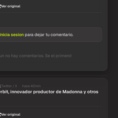
Ver original
Inicia sesion
para dejar tu comentario.
un no hay comentarios. Se el primero!
Twitter / X
hace 40min
rbit, innovador productor de Madonna y otros
Ver original