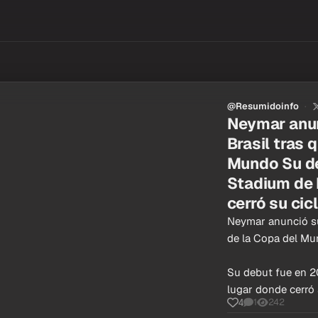
@Resumidoinfo
Neymar anunc
Brasil tras 
Mundo Su de
Stadium de 
cerró su cic
Neymar anunció su 
de la Copa del M
Su debut fue en 2
lugar donde cerró 
1
242
4