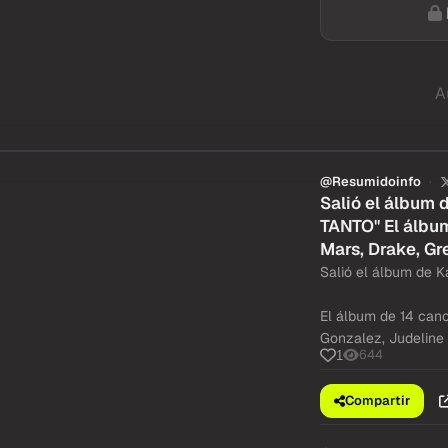
A
@Resumidoinfo
Salió el álbum
TANTO" El álbu
Mars, Drake, G
Salió el álbum de 
El álbum de 14 canc
Gonzalez, Judeline
644
1
Compartir