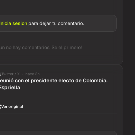
Inicia sesion
para dejar tu comentario.
un no hay comentarios. Se el primero!
Twitter / X
hace 2h
 reunió con el presidente electo de Colombia,
Espriella
Ver original