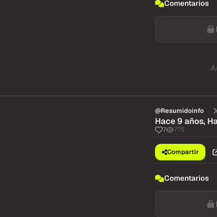
Comentarios
A
@Resumidoinfo
Hace 9 años, Ha
775
7
Compartir
Comentarios