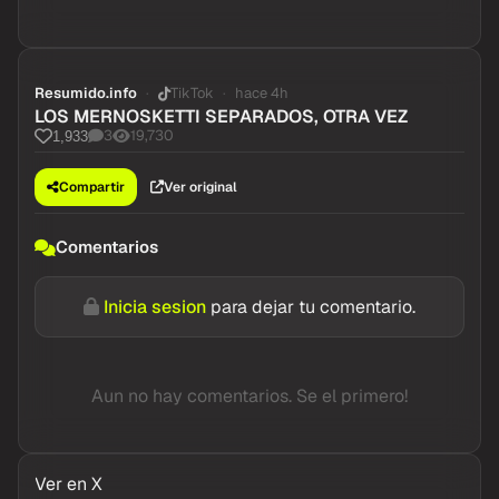
Resumido.info
TikTok
hace 4h
LOS MERNOSKETTI SEPARADOS, OTRA VEZ
3
19,730
1,933
Compartir
Ver original
Comentarios
Inicia sesion
para dejar tu comentario.
Aun no hay comentarios. Se el primero!
Ver en X