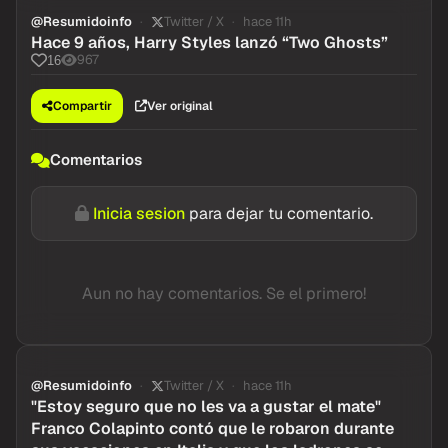
@Resumidoinfo
Twitter / X
hace 11h
Hace 9 años, Harry Styles lanzó “Two Ghosts”
967
16
Compartir
Ver original
Comentarios
Inicia sesion
para dejar tu comentario.
Aun no hay comentarios. Se el primero!
@Resumidoinfo
Twitter / X
hace 11h
"Estoy seguro que no les va a gustar el mate"
Franco Colapinto contó que le robaron durante