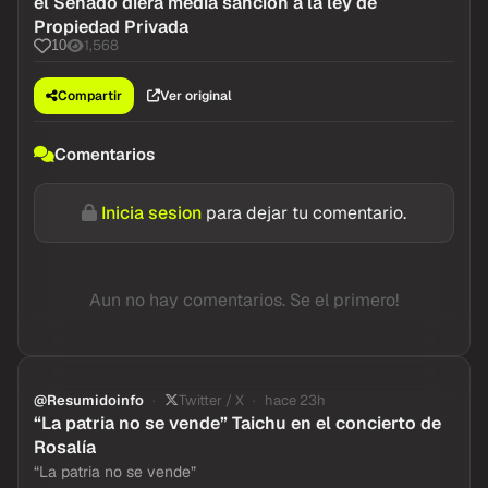
el Senado diera media sanción a la ley de
Propiedad Privada
1,568
10
Compartir
Ver original
Comentarios
Inicia sesion
para dejar tu comentario.
Aun no hay comentarios. Se el primero!
@Resumidoinfo
Twitter / X
hace 23h
“La patria no se vende” Taichu en el concierto de
Rosalía
“La patria no se vende”