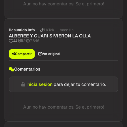
Aun no hay comentarios. Se el primero!
Resumido.info
TikTok
hace 11h
ALBEREE Y GUARI SIVIERON LA OLLA
2
7,846
441
Compartir
Ver original
Comentarios
Inicia sesion
para dejar tu comentario.
Aun no hay comentarios. Se el primero!