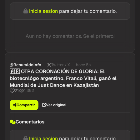
Inicia sesion
para dejar tu comentario.
Aun no hay comentarios. Se el primero!
@Resumidoinfo
Twitter / X
hace 8h
🇦🇷 OTRA CORONACIÓN DE GLORIA: El
biotecnlógo argentino, Franco Vitali, ganó el
Mundial de Just Dance en Kazajistán
1,392
21
Compartir
Ver original
Comentarios
Inicia sesion
para dejar tu comentario.