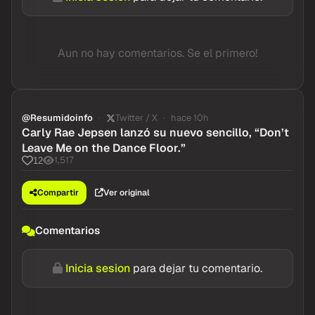
Aun no hay comentarios. Se el primero!
@Resumidoinfo
Twitter / X
hace 10h
Carly Rae Jepsen lanzó su nuevo sencillo, “Don’t
Leave Me on the Dance Floor.”
1,517
12
Compartir
Ver original
Comentarios
Inicia sesion
para dejar tu comentario.