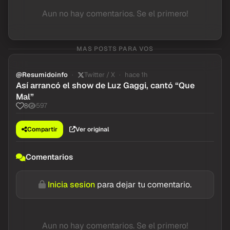
Aun no hay comentarios. Se el primero!
MAS POSTS PARA VOS
@Resumidoinfo
Twitter / X
hace 1h
Así arrancó el show de Luz Gaggi, cantó “Que
Mal”
597
8
Compartir
Ver original
Comentarios
Inicia sesion
para dejar tu comentario.
Aun no hay comentarios. Se el primero!