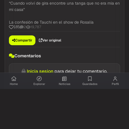
“Cuando volví de gira encontre una tanga que no era mia en
mi casa”
La confesión de Tauchi en el show de Rosalía
2
19,787
185
Compartir
Ver original
Comentarios
Inicia sesion
para dejar tu comentario.
Home
Explorar
Noticias
Guardados
Perfil
Aun no hay comentarios. Se el primero!
Resumido.info
TikTok
hace 1 dia
TAICHU EN EL CONFESIONARIO DE ROSALÍA 🫢