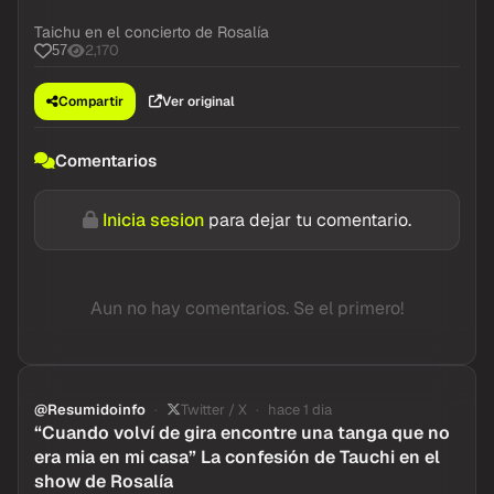
Taichu en el concierto de Rosalía
2,170
57
Compartir
Ver original
Comentarios
Inicia sesion
para dejar tu comentario.
Aun no hay comentarios. Se el primero!
@Resumidoinfo
Twitter / X
hace 1 dia
“Cuando volví de gira encontre una tanga que no
era mia en mi casa” La confesión de Tauchi en el
show de Rosalía