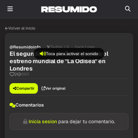
Volver al inicio
@Resumidoinfo
Twitter / X
hace 1 mes
El segundo look de Zendaya para el
Toca para activar el sonido
estreno mundial de "La Odisea" en
Londres
590
2
Compartir
Ver original
Comentarios
Inicia sesion
para dejar tu comentario.