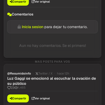
Compartir
Ver original
Comentarios
Inicia sesion
para dejar tu comentario.
Aun no hay comentarios. Se el primero!
MAS POSTS PARA VOS
@Resumidoinfo
Twitter / X
hace 12h
Luz Gaggi se emocionó al escuchar la ovación de
su público
1,465
23
Compartir
Ver original