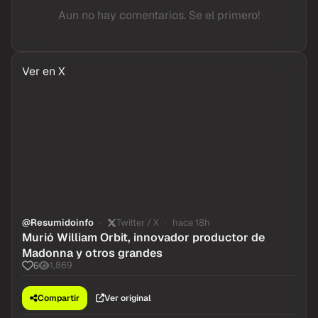
Aun no hay comentarios. Se el primero!
Ver en X
@Resumidoinfo
Twitter / X
hace 18h
Murió William Orbit, innovador productor de
Madonna y otros grandes
1,869
6
Compartir
Ver original