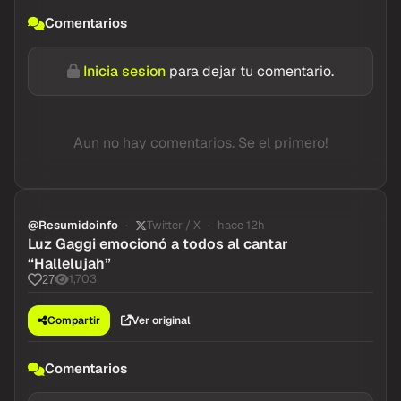
Comentarios
Inicia sesion
para dejar tu comentario.
Aun no hay comentarios. Se el primero!
@Resumidoinfo
Twitter / X
hace 12h
Luz Gaggi emocionó a todos al cantar
“Hallelujah”
1,703
27
Compartir
Ver original
Comentarios