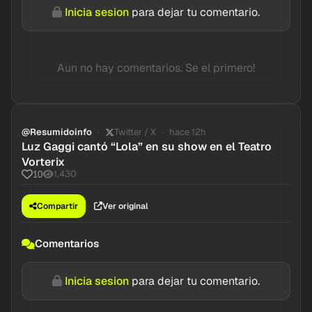
Inicia sesion
para dejar tu comentario.
Aun no hay comentarios. Se el primero!
@Resumidoinfo
Twitter / X
hace 12h
Luz Gaggi cantó “Lola” en su show en el Teatro
Vorterix
1,430
10
Compartir
Ver original
Comentarios
Inicia sesion
para dejar tu comentario.