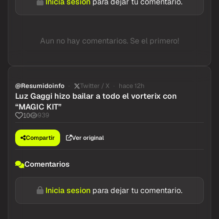
Inicia sesion
para dejar tu comentario.
Aun no hay comentarios. Se el primero!
@Resumidoinfo
Twitter / X
hace 12h
Luz Gaggi hizo bailar a todo el vorterix con
“MAGIC KIT”
939
10
Compartir
Ver original
Comentarios
Inicia sesion
para dejar tu comentario.