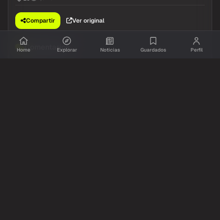
Compartir
Ver original
Comentarios
Home
Explorar
Noticias
Guardados
Perfil
Inicia sesion
para dejar tu comentario.
Aun no hay comentarios. Se el primero!
@Resumidoinfo
Twitter / X
hace 20h
🇦🇷 OTRA CORONACIÓN DE GLORIA: El
biotecnlógo argentino, Franco Vitali, ganó el
Mundial de Just Dance en Kazajistán
1,635
29