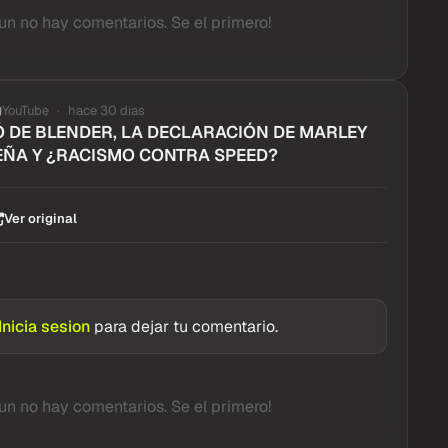
un no hay comentarios. Se el primero!
YouTube
hace 30 dias
 DE BLENDER, LA DECLARACIÓN DE MARLEY
EÑA Y ¿RACISMO CONTRA SPEED?
Ver original
Inicia sesion
para dejar tu comentario.
un no hay comentarios. Se el primero!