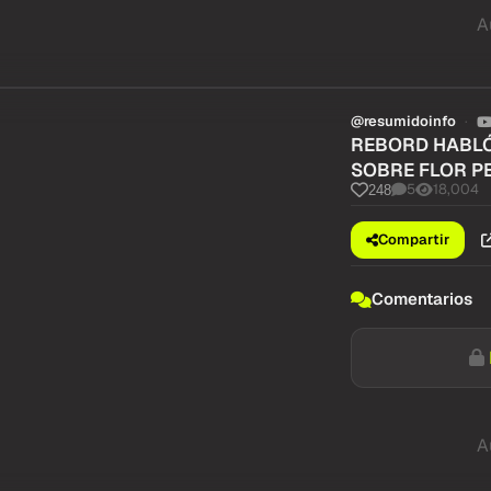
A
@resumidoinfo
REBORD HABLÓ
SOBRE FLOR P
5
18,004
248
Compartir
Comentarios
A