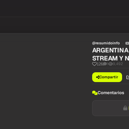
@resumidoinfo
ARGENTINA 
STREAM Y 
1
9,492
126
Compartir
Comentarios