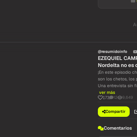
A
@resumidoinfo
EZEQUIEL CAMPA
Nordelta no es 
¡En este episodio 
son los chetos, los
Una entrevista sin f
ver más
12
9,649
173
Compartir
Comentarios