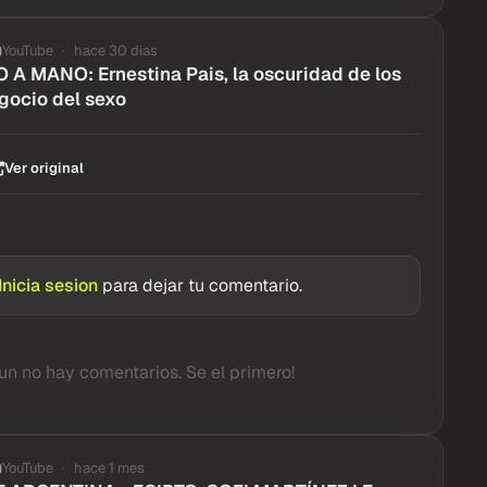
YouTube
hace 30 dias
 MANO: Ernestina Pais, la oscuridad de los
gocio del sexo
Ver original
Inicia sesion
para dejar tu comentario.
un no hay comentarios. Se el primero!
YouTube
hace 1 mes