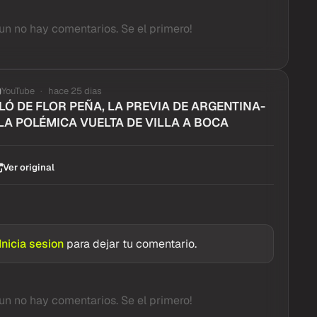
un no hay comentarios. Se el primero!
YouTube
hace 25 dias
Ó DE FLOR PEÑA, LA PREVIA DE ARGENTINA-
LA POLÉMICA VUELTA DE VILLA A BOCA
Ver original
Inicia sesion
para dejar tu comentario.
un no hay comentarios. Se el primero!