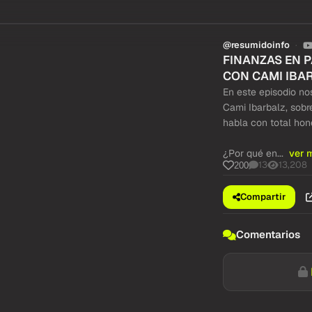
@resumidoinfo
FINANZAS EN 
CON CAMI IBA
En este episodio nos
Cami Ibarbalz, sobr
habla con total hone
¿Por qué en...
ver 
13
13,208
200
Compartir
Comentarios