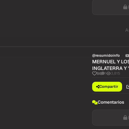
A
@resumidoinfo
MERNUEL Y LOS
INGLATERRA Y 
1
3,815
84
Compartir
Comentarios