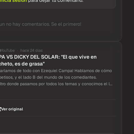
Inicia sesion
para dejar tu comentario.
un no hay comentarios. Se el primero!
YouTube
hace 24 dias
 VS DICKY DEL SOLAR: "El que vive en
cheto, es de grasa"
charlamos de todo con Ezequiel Campa! Hablamos de cómo
 petisos, y el lado B del mundo de los comediantes.
iltro donde pasamos por todos los temas y conocimos el l...
Ver original