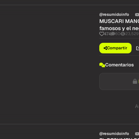
@resumidoinfo
MUSCARI MANO A
famosos y el ne
60
23,529
474
Compartir
Comentarios
A
@resumidoinfo