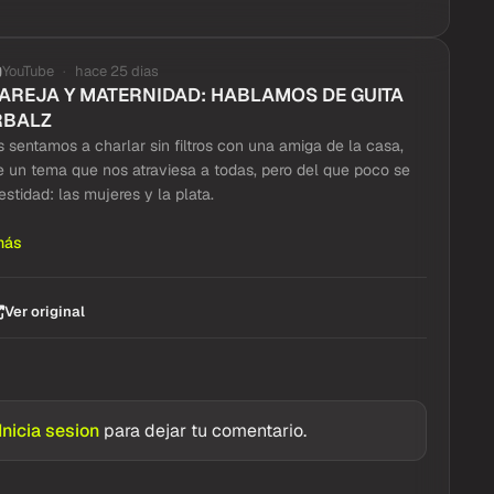
YouTube
hace 25 dias
PAREJA Y MATERNIDAD: HABLAMOS DE GUITA
RBALZ
 sentamos a charlar sin filtros con una amiga de la casa,
e un tema que nos atraviesa a todas, pero del que poco se
stidad: las mujeres y la plata.
más
Ver original
Inicia sesion
para dejar tu comentario.