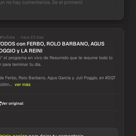
un no hay comentarios. Se el primero!
YouTube
hace 23 dias
TODOS con FERBO, ROLO BARBANO, AGUS
OGGIO y LA REINI
” el programa en vivo de Resumido que te resume todo lo
 para terminar tu día.
e Ferbo, Rolo Barbano, Agus Garcia y Juli Poggio, en #DQT
últim...
ver más
Ver original