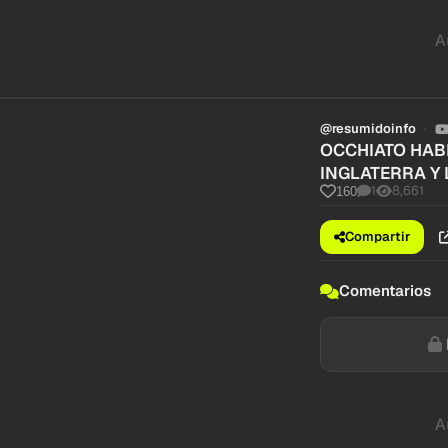
A
@resumidoinfo
OCCHIATO HABL
INGLATERRA Y 
1
8,661
160
Compartir
Comentarios
A