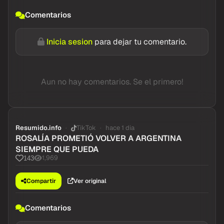
Comentarios
Inicia sesion
para dejar tu comentario.
Aun no hay comentarios. Se el primero!
Resumido.info
TikTok
hace 1 dia
ROSALÍA PROMETIÓ VOLVER A ARGENTINA
SIEMPRE QUE PUEDA
1,969
143
Compartir
Ver original
Comentarios