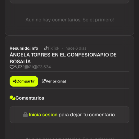
Aun no hay comentarios. Se el primero!
Resumido.info
TikTok
hace 6 dias
ÁNGELA TORRES EN EL CONFESIONARIO DE
ROSALÍA
21
73,634
5,032
Compartir
Ver original
Comentarios
Inicia sesion
para dejar tu comentario.