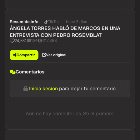
Resumido.info
TikTok
hace 3 dias
ÁNGELA TORRES HABLÓ DE MARCOS EN UNA
ENTREVISTA CON PEDRO ROSEMBLAT
124
217,888
24,531
Compartir
Ver original
Comentarios
Inicia sesion
para dejar tu comentario.
Aun no hay comentarios. Se el primero!