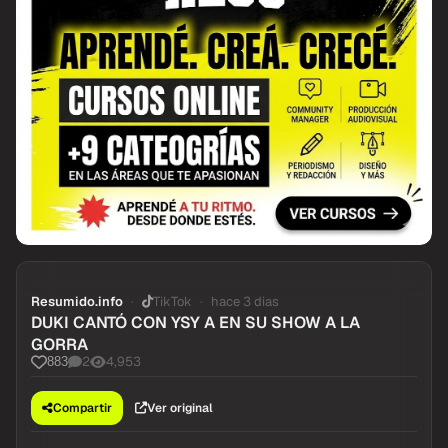
Resumido.info
TikTok
hace 3 dias
DUKI CANTÓ CON YSY A EN SU SHOW A LA
GORRA
2
4,953
883
Compartir
Ver original