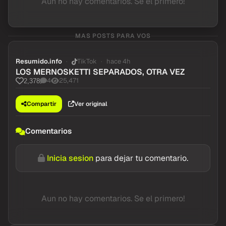
Aun no hay comentarios. Se el primero!
MAS POSTS PARA VOS
Resumido.info
TikTok
hace 4h
LOS MERNOSKETTI SEPARADOS, OTRA VEZ
4
25,471
2,378
Compartir
Ver original
Comentarios
Inicia sesion
para dejar tu comentario.
Aun no hay comentarios. Se el primero!