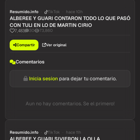
Resumido.info
TikTok
hace 10h
ALBEREE Y GUARI CONTARON TODO LO QUE PASÓ
CON TULI EN LO DE MARTIN CIRIO
30
73,860
7,483
Compartir
Ver original
Comentarios
Inicia sesion
para dejar tu comentario.
Aun no hay comentarios. Se el primero!
Resumido.info
TikTok
hace 11h
ALBEREE Y GUARI SIVIERON LA OLLA