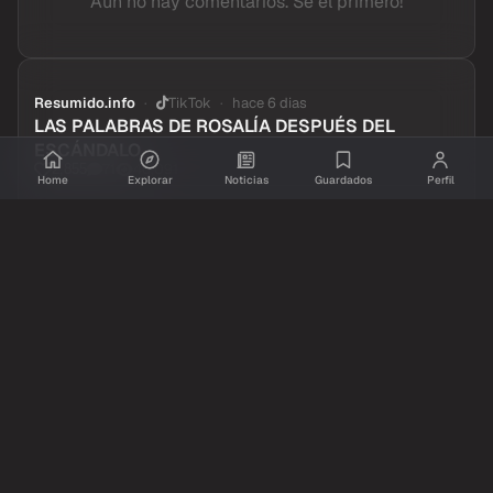
Aun no hay comentarios. Se el primero!
Resumido.info
TikTok
hace 6 dias
LAS PALABRAS DE ROSALÍA DESPUÉS DEL
ESCÁNDALO
71
46,091
2,855
Home
Explorar
Noticias
Guardados
Perfil
Compartir
Ver original
Comentarios
Inicia sesion
para dejar tu comentario.
Aun no hay comentarios. Se el primero!