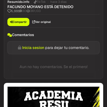
Resumido.info
TikTok
hace 3 dias
FACUNDO MOYANO ESTÁ DETENIDO
30
361,133
6,888
Compartir
Ver original
Comentarios
Inicia sesion
para dejar tu comentario.
Aun no hay comentarios. Se el primero!