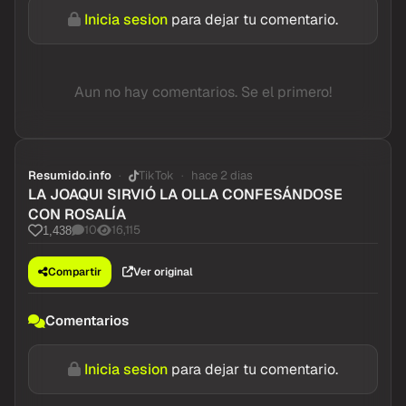
Inicia sesion
para dejar tu comentario.
Aun no hay comentarios. Se el primero!
Resumido.info
TikTok
hace 2 dias
LA JOAQUI SIRVIÓ LA OLLA CONFESÁNDOSE
CON ROSALÍA
10
16,115
1,438
Compartir
Ver original
Comentarios
Inicia sesion
para dejar tu comentario.