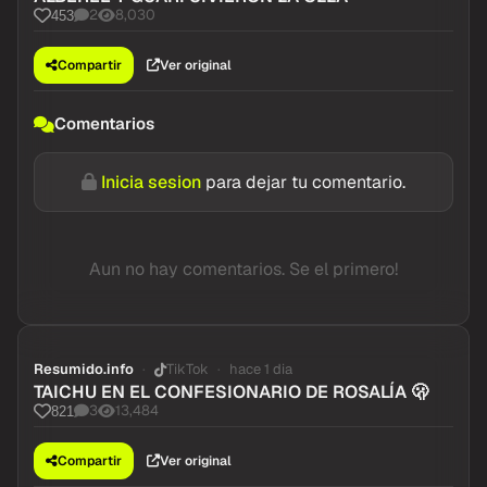
2
8,030
453
Compartir
Ver original
Comentarios
Inicia sesion
para dejar tu comentario.
Aun no hay comentarios. Se el primero!
Resumido.info
TikTok
hace 1 dia
TAICHU EN EL CONFESIONARIO DE ROSALÍA 🫢
3
13,484
821
Compartir
Ver original