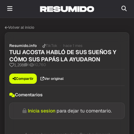
Volver al inicio
Resumido.info
TikTok
hace 1 mes
TULI ACOSTA HABLÓ DE SUS SUEÑOS Y
CÓMO SUS PAPÁS LA AYUDARON
1
10,760
1,208
Compartir
Ver original
Comentarios
Inicia sesion
para dejar tu comentario.