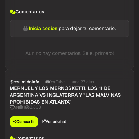
Comentarios
Inicia sesion
para dejar tu comentario.
Aun no hay comentarios. Se el primero!
@resumidoinfo
YouTube
hace 23 dias
MERNUEL Y LOS MERNOSKETTI, LOS 11 DE
ARGENTINA VS INGLATERRA Y "LAS MALVINAS
PROHIBIDAS EN ATLANTA"
1
3,803
84
Compartir
Ver original
Comentarios