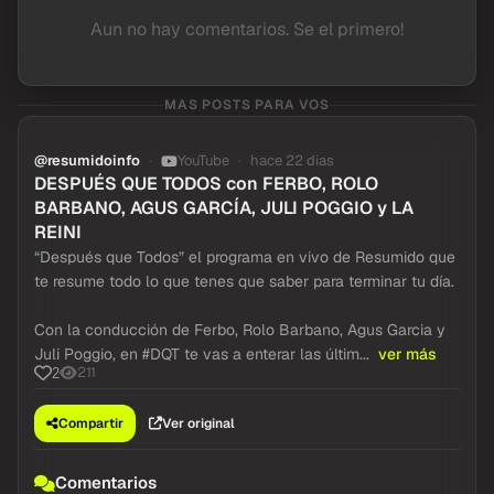
Aun no hay comentarios. Se el primero!
MAS POSTS PARA VOS
@resumidoinfo
YouTube
hace 22 dias
DESPUÉS QUE TODOS con FERBO, ROLO
BARBANO, AGUS GARCÍA, JULI POGGIO y LA
REINI
“Después que Todos” el programa en vivo de Resumido que
te resume todo lo que tenes que saber para terminar tu día.
Con la conducción de Ferbo, Rolo Barbano, Agus Garcia y
Juli Poggio, en #DQT te vas a enterar las últim...
ver más
211
2
Compartir
Ver original
Comentarios