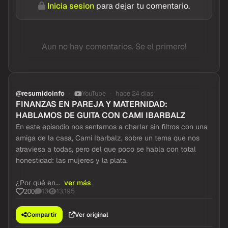
Inicia sesion
para dejar tu comentario.
Aun no hay comentarios. Se el primero!
@resumidoinfo
YouTube
hace 24 dias
FINANZAS EN PAREJA Y MATERNIDAD:
HABLAMOS DE GUITA CON CAMI IBARBALZ
En este episodio nos sentamos a charlar sin filtros con una
amiga de la casa, Cami Ibarbalz, sobre un tema que nos
atraviesa a todas, pero del que poco se habla con total
honestidad: las mujeres y la plata.
¿Por qué en...
ver más
13
13,195
200
Compartir
Ver original