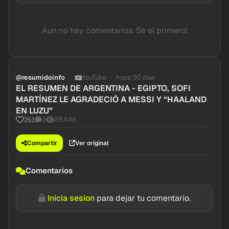
Aun no hay comentarios. Se el primero!
@resumidoinfo
YouTube
hace 30 dias
EL RESUMEN DE ARGENTINA - EGIPTO, SOFI
MARTÍNEZ LE AGRADECIÓ A MESSI Y “HAALAND
EN LUZU”
3
28,646
261
Compartir
Ver original
Comentarios
Inicia sesion
para dejar tu comentario.