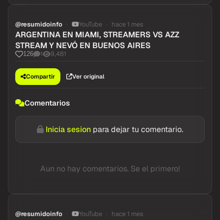
@resumidoinfo
YouTube
hace 1 mes
ARGENTINA EN MIAMI, STREAMERS VS AZZ
STREAM Y NEVÓ EN BUENOS AIRES
1
9,481
126
Compartir
Ver original
Comentarios
Inicia sesion
para dejar tu comentario.
Aun no hay comentarios. Se el primero!
@resumidoinfo
YouTube
hace 1 mes