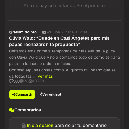
Aun no hay comentarios. Se el primero!
@resumidoinfo
YouTube
hace 30 dias
Olivia Wald: “Quedé en Casi Ángeles pero mis
papás rechazaron la propuesta”
Cerramos esta primera temporada de Más allá de la guita
con Olivia Wald que vino a contarnos todo de cómo se gana
plata en la industria de la música.
Confesó algunas cosas como, el gustito millonario que se
da todas las ...
ver más
22
10,728
300
Compartir
Ver original
Comentarios
Inicia sesion
para dejar tu comentario.