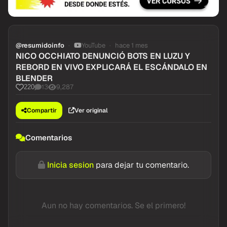
@resumidoinfo
YouTube
hace 1 mes
NICO OCCHIATO DENUNCIÓ BOTS EN LUZU Y
REBORD EN VIVO EXPLICARÁ EL ESCÁNDALO EN
BLENDER
13
9,287
220
Compartir
Ver original
Comentarios
Inicia sesion
para dejar tu comentario.
Aun no hay comentarios. Se el primero!