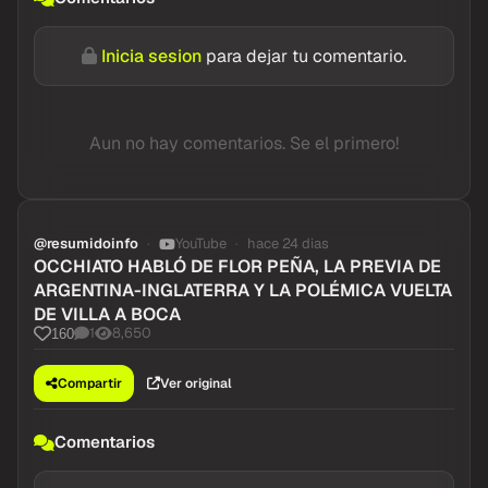
Inicia sesion
para dejar tu comentario.
Aun no hay comentarios. Se el primero!
@resumidoinfo
YouTube
hace 24 dias
OCCHIATO HABLÓ DE FLOR PEÑA, LA PREVIA DE
ARGENTINA-INGLATERRA Y LA POLÉMICA VUELTA
DE VILLA A BOCA
1
8,650
160
Compartir
Ver original
Comentarios