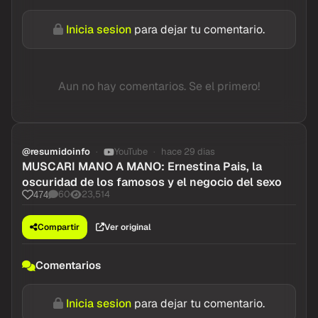
Inicia sesion
para dejar tu comentario.
Aun no hay comentarios. Se el primero!
@resumidoinfo
YouTube
hace 29 dias
MUSCARI MANO A MANO: Ernestina Pais, la
oscuridad de los famosos y el negocio del sexo
60
23,514
474
Compartir
Ver original
Comentarios
Inicia sesion
para dejar tu comentario.