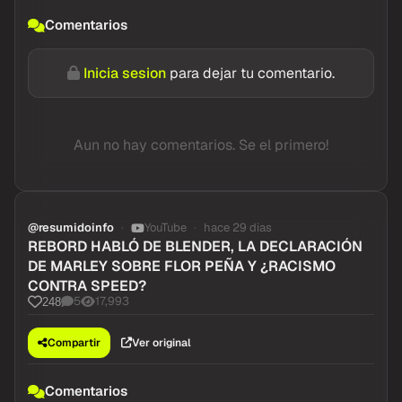
Comentarios
Inicia sesion
para dejar tu comentario.
Aun no hay comentarios. Se el primero!
@resumidoinfo
YouTube
hace 29 dias
REBORD HABLÓ DE BLENDER, LA DECLARACIÓN
DE MARLEY SOBRE FLOR PEÑA Y ¿RACISMO
CONTRA SPEED?
5
17,993
248
Compartir
Ver original
Comentarios