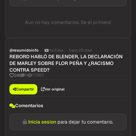
Aun no hay comentarios. Se el primero!
@resumidoinfo
YouTube
hace 28 dias
REBORD HABLÓ DE BLENDER, LA DECLARACIÓN
DE MARLEY SOBRE FLOR PEÑA Y ¿RACISMO
CONTRA SPEED?
5
17,983
248
Compartir
Ver original
Comentarios
Inicia sesion
para dejar tu comentario.