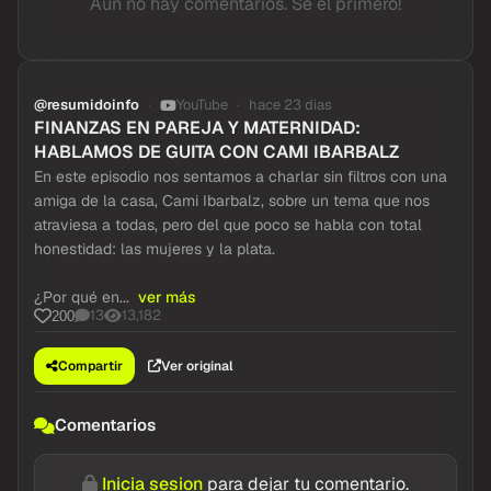
Aun no hay comentarios. Se el primero!
@resumidoinfo
YouTube
hace 23 dias
FINANZAS EN PAREJA Y MATERNIDAD:
HABLAMOS DE GUITA CON CAMI IBARBALZ
En este episodio nos sentamos a charlar sin filtros con una
amiga de la casa, Cami Ibarbalz, sobre un tema que nos
atraviesa a todas, pero del que poco se habla con total
honestidad: las mujeres y la plata.
¿Por qué en...
ver más
13
13,182
200
Compartir
Ver original
Comentarios
Inicia sesion
para dejar tu comentario.