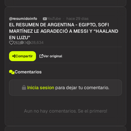
@resumidoinfo
YouTube
hace 29 dias
EL RESUMEN DE ARGENTINA - EGIPTO, SOFI
MARTÍNEZ LE AGRADECIÓ A MESSI Y “HAALAND
EN LUZU”
3
28,634
261
Compartir
Ver original
Comentarios
Inicia sesion
para dejar tu comentario.
Aun no hay comentarios. Se el primero!