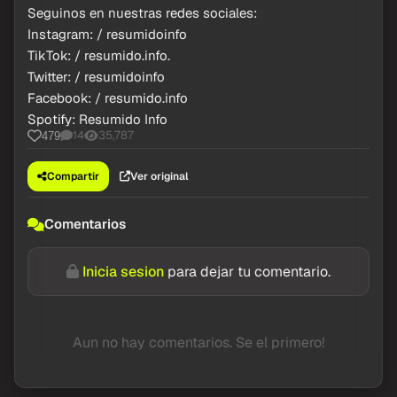
Seguinos en nuestras redes sociales:
Instagram: / resumidoinfo
TikTok: / resumido.info.
Twitter: / resumidoinfo
Facebook: / resumido.info
Spotify: Resumido Info
14
35,787
479
Compartir
Ver original
Comentarios
Inicia sesion
para dejar tu comentario.
Aun no hay comentarios. Se el primero!