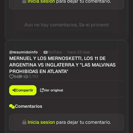
Inicia sesion
para dejar tu comentario.
Aun no hay comentarios. Se el primero!
@resumidoinfo
YouTube
hace 22 dias
MERNUEL Y LOS MERNOSKETTI, LOS 11 DE
ARGENTINA VS INGLATERRA Y "LAS MALVINAS
PROHIBIDAS EN ATLANTA"
1
3,793
84
Compartir
Ver original
Comentarios
Inicia sesion
para dejar tu comentario.