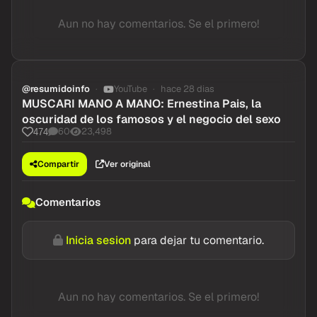
Aun no hay comentarios. Se el primero!
@resumidoinfo
YouTube
hace 28 dias
MUSCARI MANO A MANO: Ernestina Pais, la
oscuridad de los famosos y el negocio del sexo
60
23,498
474
Compartir
Ver original
Comentarios
Inicia sesion
para dejar tu comentario.
Aun no hay comentarios. Se el primero!