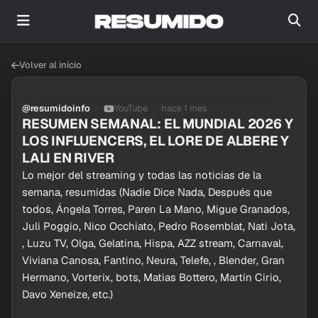
Volver al inicio
@resumidoinfo
YouTube
hace 1 mes
RESUMEN SEMANAL: EL MUNDIAL 2026 Y
LOS INFLUENCERS, EL LORE DE ALBERE Y
LALI EN RIVER
Lo mejor del streaming y todas las noticias de la
semana, resumidas (Nadie Dice Nada, Después que
todos, Ángela Torres, Paren La Mano, Migue Granados,
Juli Poggio, Nico Occhiato, Pedro Rosemblat, Nati Jota,
, Luzu TV, Olga, Gelatina, Hispa, AZZ stream, Carnaval,
Viviana Canosa, Fantino, Neura, Telefe, , Blender, Gran
Hermano, Vorterix, bots, Matias Bottero, Martín Cirio,
Davo Xeneize, etc.)