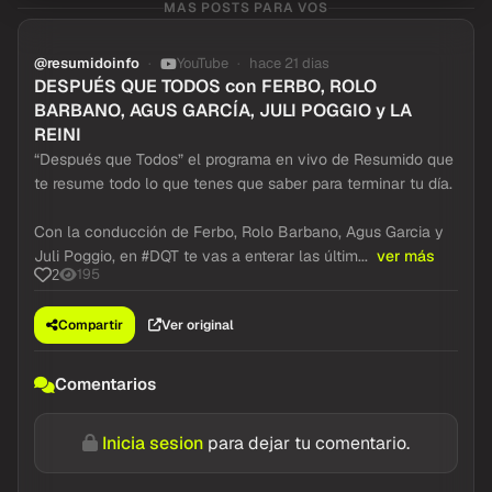
MAS POSTS PARA VOS
@resumidoinfo
YouTube
hace 21 dias
DESPUÉS QUE TODOS con FERBO, ROLO
BARBANO, AGUS GARCÍA, JULI POGGIO y LA
REINI
“Después que Todos” el programa en vivo de Resumido que
te resume todo lo que tenes que saber para terminar tu día.
Con la conducción de Ferbo, Rolo Barbano, Agus Garcia y
Juli Poggio, en #DQT te vas a enterar las últim...
ver más
195
2
Compartir
Ver original
Comentarios
Inicia sesion
para dejar tu comentario.