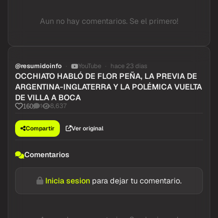
Aun no hay comentarios. Se el primero!
@resumidoinfo
YouTube
hace 23 dias
OCCHIATO HABLÓ DE FLOR PEÑA, LA PREVIA DE
ARGENTINA-INGLATERRA Y LA POLÉMICA VUELTA
DE VILLA A BOCA
1
8,637
160
Compartir
Ver original
Comentarios
Inicia sesion
para dejar tu comentario.