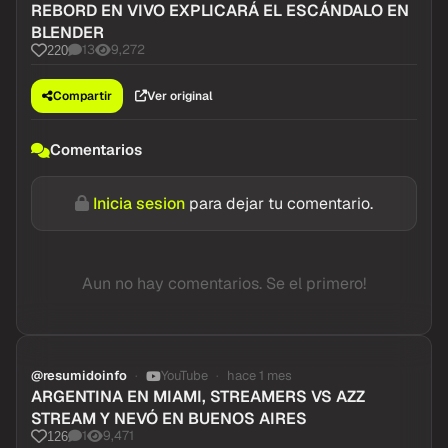
REBORD EN VIVO EXPLICARÁ EL ESCÁNDALO EN
BLENDER
13
9,272
220
Compartir
Ver original
Comentarios
Inicia sesion
para dejar tu comentario.
Aun no hay comentarios. Se el primero!
@resumidoinfo
YouTube
hace 1 mes
ARGENTINA EN MIAMI, STREAMERS VS AZZ
STREAM Y NEVÓ EN BUENOS AIRES
1
9,471
126