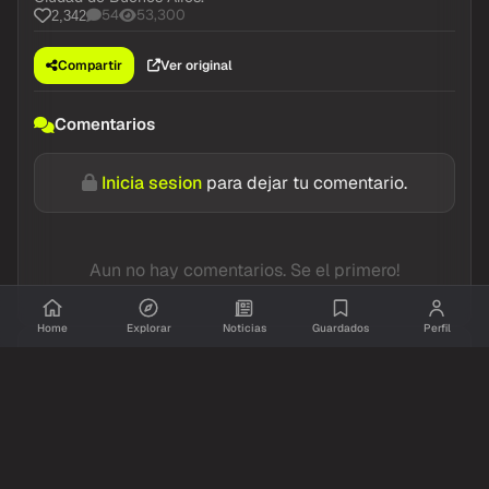
54
53,300
2,342
Compartir
Ver original
Comentarios
Inicia sesion
para dejar tu comentario.
Aun no hay comentarios. Se el primero!
Home
Explorar
Noticias
Guardados
Perfil
@resumidoinfo
YouTube
hace 1 mes
LA NOTA VIRAL DE MACRI EN OLGA, EL TITKOK DE
MILEI Y COSCU CON TINELLI
5
7,593
114
Compartir
Ver original