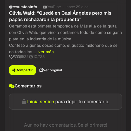
@resumidoinfo
YouTube
hace 29 dias
Olivia Wald: “Quedé en Casi Ángeles pero mis
papás rechazaron la propuesta”
Cerramos esta primera temporada de Más allá de la guita
con Olivia Wald que vino a contarnos todo de cómo se gana
plata en la industria de la música.
Confesó algunas cosas como, el gustito millonario que se
da todas las ...
ver más
22
10,728
300
Compartir
Ver original
Comentarios
Inicia sesion
para dejar tu comentario.
Aun no hay comentarios. Se el primero!