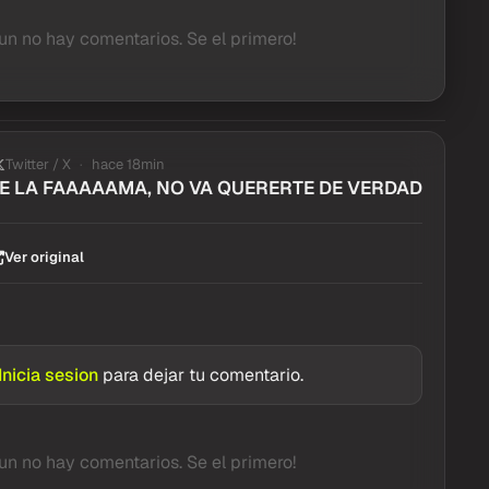
un no hay comentarios. Se el primero!
Twitter / X
hace 18min
E LA FAAAAAMA, NO VA QUERERTE DE VERDAD
Ver original
Inicia sesion
para dejar tu comentario.
un no hay comentarios. Se el primero!