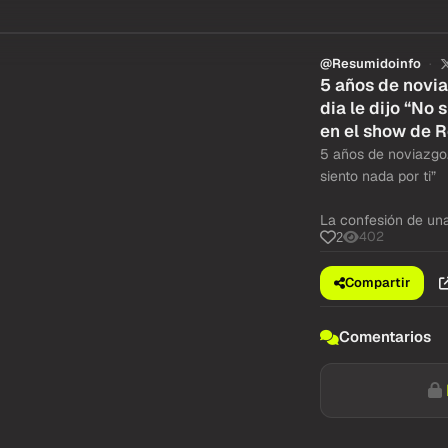
@Resumidoinfo
5 años de novia
dia le dijo “No 
en el show de R
5 años de noviazgo. 
siento nada por ti”
La confesión de una
402
2
Compartir
Comentarios