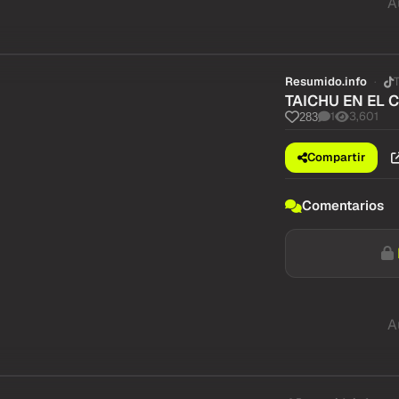
A
Resumido.info
TAICHU EN EL 
1
3,601
283
Compartir
Comentarios
A