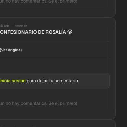
un no hay comentarios. Se el primero!
TikTok
hace 1h
CONFESIONARIO DE ROSALÍA 🫢
Ver original
Inicia sesion
para dejar tu comentario.
un no hay comentarios. Se el primero!