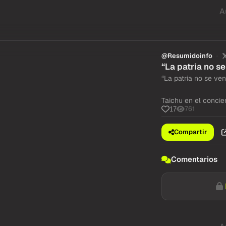
A
@Resumidoinfo
“La patria no s
“La patria no se ve
Taichu en el concie
761
17
Compartir
Comentarios