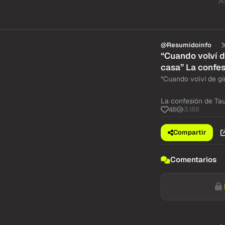
A
@Resumidoinfo
“Cuando volví d
casa” La confes
“Cuando volví de gi
La confesión de Tau
3,186
48
Compartir
Comentarios