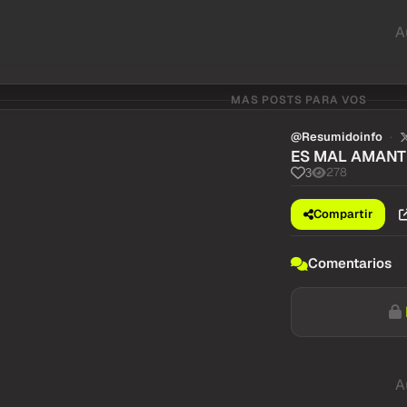
A
MAS POSTS PARA VOS
@Resumidoinfo
ES MAL AMANT
278
3
Compartir
Comentarios
A