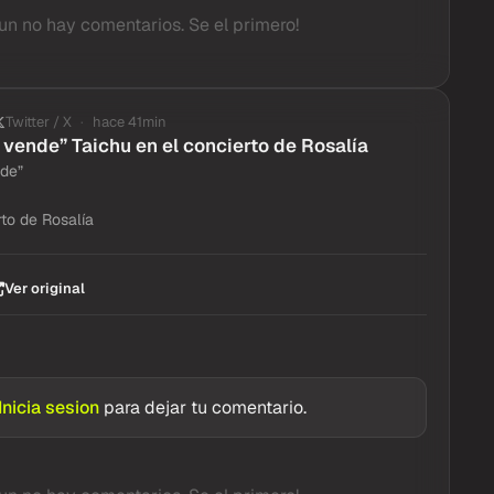
un no hay comentarios. Se el primero!
Twitter / X
hace 41min
e vende” Taichu en el concierto de Rosalía
nde”
rto de Rosalía
Ver original
Inicia sesion
para dejar tu comentario.