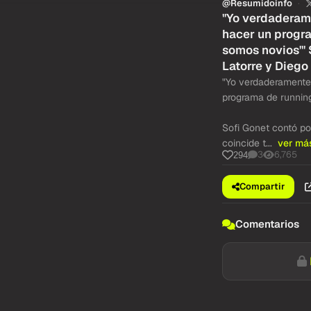
@Resumidoinfo
"Yo verdaderam
hacer un progra
somos novios'" 
Latorre y Diego
"Yo verdaderamente
programa de running
Sofi Gonet contó por
coincide t...
ver má
3
6,765
294
Compartir
Comentarios