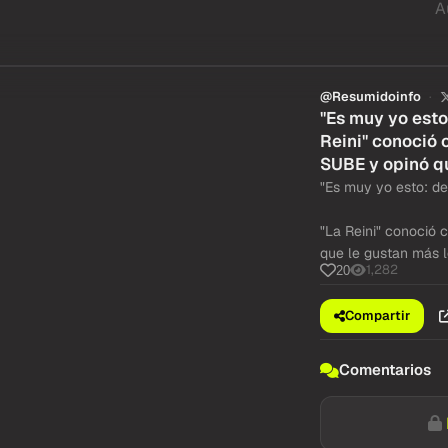
A
@Resumidoinfo
"Es muy yo esto
Reini" conoció 
SUBE y opinó qu
"Es muy yo esto: de
"La Reini" conoció 
que le gustan más l
1,282
20
Compartir
Comentarios