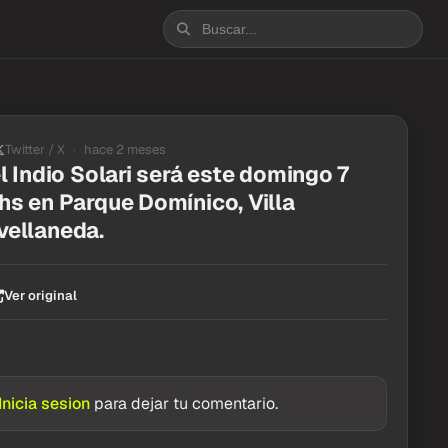
Twitter / X
hace 2 meses
el Indio Solari será este domingo 7
hs en Parque Domínico, Villa
vellaneda.
Ver original
Inicia sesion
para dejar tu comentario.