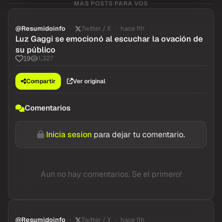
MAS POSTS PARA VOS
@Resumidoinfo
Twitter / X
hace 11h
Luz Gaggi se emocionó al escuchar la ovación de
su público
1,327
19
Compartir
Ver original
Comentarios
Inicia sesion
para dejar tu comentario.
Aun no hay comentarios. Se el primero!
@Resumidoinfo
Twitter / X
hace 11h