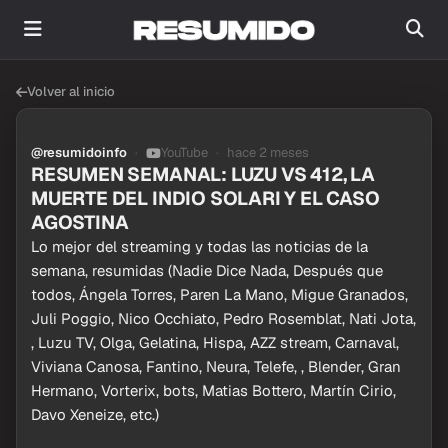
Volver al inicio
@resumidoinfo
YouTube
hace 2 meses
RESUMEN SEMANAL: LUZU VS 412, LA
MUERTE DEL INDIO SOLARI Y EL CASO
AGOSTINA
Lo mejor del streaming y todas las noticias de la
semana, resumidas (Nadie Dice Nada, Después que
todos, Ángela Torres, Paren La Mano, Migue Granados,
Juli Poggio, Nico Occhiato, Pedro Rosemblat, Nati Jota,
, Luzu TV, Olga, Gelatina, Hispa, AZZ stream, Carnaval,
Viviana Canosa, Fantino, Neura, Telefe, , Blender, Gran
Hermano, Vorterix, bots, Matias Bottero, Martín Cirio,
Davo Xeneize, etc.)