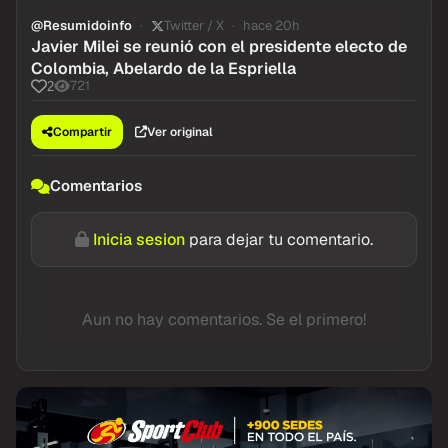
@Resumidoinfo
Twitter / X
hace 20h
Javier Milei se reunió con el presidente electo de
Colombia, Abelardo de la Espriella
721
2
Compartir
Ver original
Comentarios
Inicia sesion
para dejar tu comentario.
Aun no hay comentarios. Se el primero!