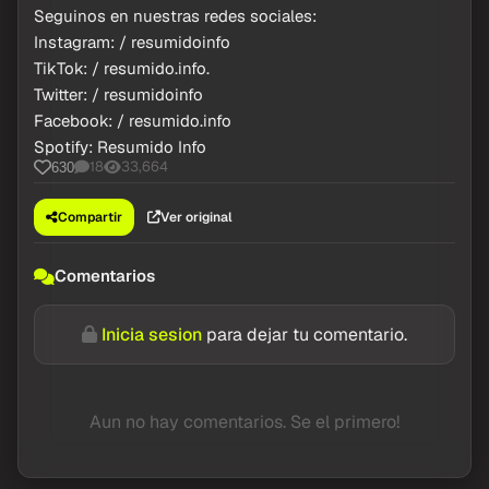
Seguinos en nuestras redes sociales:
Instagram: / resumidoinfo
TikTok: / resumido.info.
Twitter: / resumidoinfo
Facebook: / resumido.info
Spotify: Resumido Info
18
33,664
630
Compartir
Ver original
Comentarios
Inicia sesion
para dejar tu comentario.
Aun no hay comentarios. Se el primero!