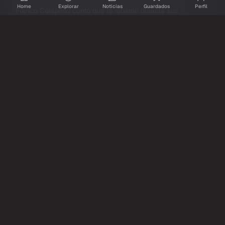
Home
Explorar
Noticias
Guardados
Perfil
Franco Colapinto contó que le robaron durante sus
vacaciones en Italia y que los ladrones se llevaron ropa, el
mate y hasta la matera
1,462
12
Compartir
Ver original
Comentarios
Inicia sesion
para dejar tu comentario.
Aun no hay comentarios. Se el primero!
@Resumidoinfo
Twitter / X
hace 1 dia
Patricia Bullrich publicó un video después de que