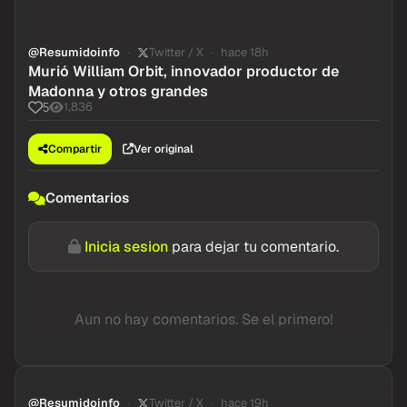
@Resumidoinfo
Twitter / X
hace 18h
Murió William Orbit, innovador productor de
Madonna y otros grandes
1,836
5
Compartir
Ver original
Comentarios
Inicia sesion
para dejar tu comentario.
Aun no hay comentarios. Se el primero!
@Resumidoinfo
Twitter / X
hace 19h