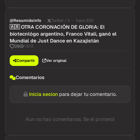
@Resumidoinfo
Twitter / X
hace 20h
🇦🇷 OTRA CORONACIÓN DE GLORIA: El
biotecnlógo argentino, Franco Vitali, ganó el
Mundial de Just Dance en Kazajistán
1,613
28
Compartir
Ver original
Comentarios
Inicia sesion
para dejar tu comentario.
Aun no hay comentarios. Se el primero!