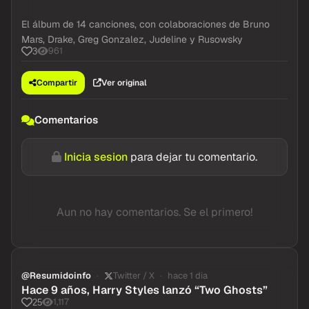
El álbum de 14 canciones, con colaboraciones de Bruno
Mars, Drake, Greg Gonzalez, Judeline y Rusowsky
961
3
Compartir
Ver original
Comentarios
Inicia sesion
para dejar tu comentario.
Aun no hay comentarios. Se el primero!
@Resumidoinfo
Twitter / X
hace 1 dia
Hace 9 años, Harry Styles lanzó “Two Ghosts”
1,117
25