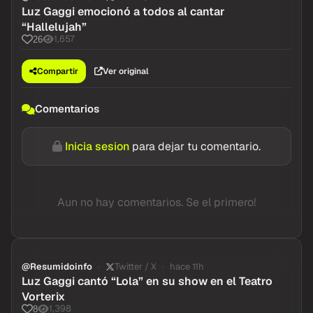
Luz Gaggi emocionó a todos al cantar
“Hallelujah”
1,657
26
Compartir
Ver original
Comentarios
Inicia sesion
para dejar tu comentario.
Aun no hay comentarios. Se el primero!
@Resumidoinfo
Twitter / X
hace 11h
Luz Gaggi cantó “Lola” en su show en el Teatro
Vorterix
1,398
8