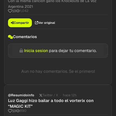
Con la misma canción ganó los Knockouts de La Voz
Argentina 2021
1,042
10
Compartir
Ver original
Comentarios
Inicia sesion
para dejar tu comentario.
Aun no hay comentarios. Se el primero!
@Resumidoinfo
Twitter / X
hace 12h
Luz Gaggi hizo bailar a todo el vorterix con
“MAGIC KIT”
890
10