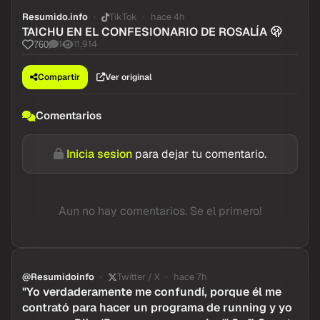
Resumido.info
TikTok
hace 4h
TAICHU EN EL CONFESIONARIO DE ROSALÍA 🫢
1
11,914
760
Compartir
Ver original
Comentarios
Inicia sesion
para dejar tu comentario.
Aun no hay comentarios. Se el primero!
@Resumidoinfo
Twitter / X
hace 7h
"Yo verdaderamente me confundí, porque él me
contrató para hacer un programa de running y yo