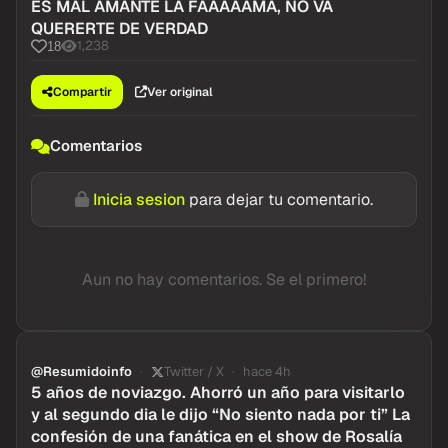
ES MAL AMANTE LA FAAAAAMA, NO VA
QUERERTE DE VERDAD
1,238
18
Compartir
Ver original
Comentarios
Inicia sesion
para dejar tu comentario.
Aun no hay comentarios. Se el primero!
@Resumidoinfo
Twitter / X
hace 4h
5 años de noviazgo. Ahorró un año para visitarlo
y al segundo dia le dijo “No siento nada por ti” La
confesión de una fanática en el show de Rosalía