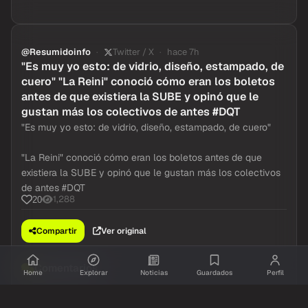
@Resumidoinfo
Twitter / X
hace 7h
"Es muy yo esto: de vidrio, diseño, estampado, de
cuero" "La Reini" conoció cómo eran los boletos
antes de que existiera la SUBE y opinó que le
gustan más los colectivos de antes #DQT
"Es muy yo esto: de vidrio, diseño, estampado, de cuero"
"La Reini" conoció cómo eran los boletos antes de que
existiera la SUBE y opinó que le gustan más los colectivos
de antes #DQT
1,288
20
Compartir
Ver original
Comentarios
Home
Explorar
Noticias
Guardados
Perfil
Inicia sesion
para dejar tu comentario.