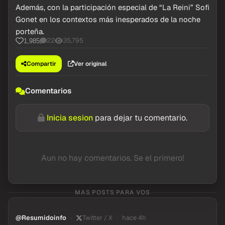
Además, con la participación especial de “La Reini” Sofi
Gonet en los contextos más inesperados de la noche
porteña.
22
35,795
1,985
Compartir
Ver original
Comentarios
Inicia sesion
para dejar tu comentario.
Aun no hay comentarios. Se el primero!
MAS POSTS PARA VOS
@Resumidoinfo
Twitter / X
hace 4h