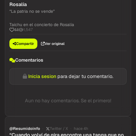
Rosalía
“La patria no se vende”
Taichu en el concierto de Rosalía
1,547
44
Compartir
Ver original
Comentarios
Inicia sesion
para dejar tu comentario.
Aun no hay comentarios. Se el primero!
@Resumidoinfo
Twitter / X
hace 4h
“Cuando volví de gira encontre una tanga que no