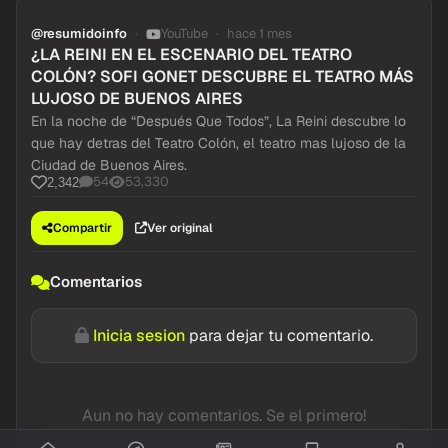
@resumidoinfo
YouTube
hace 1 mes
¿LA REINI EN EL ESCENARIO DEL TEATRO
COLÓN? SOFI GONET DESCUBRE EL TEATRO MÁS
LUJOSO DE BUENOS AIRES
En la noche de “Después Que Todos”, La Reini descubre lo
que hay detras del Teatro Colón, el teatro mas lujoso de la
Ciudad de Buenos Aires.
54
53,330
2,342
Compartir
Ver original
Comentarios
Inicia sesion
para dejar tu comentario.
Aun no hay comentarios. Se el primero!