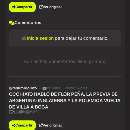
Compartir
Ver original
Comentarios
Inicia sesion
para dejar tu comentario.
Aun no hay comentarios. Se el primero!
@resumidoinfo
YouTube
hace 27 dias
OCCHIATO HABLÓ DE FLOR PEÑA, LA PREVIA DE
ARGENTINA-INGLATERRA Y LA POLÉMICA VUELTA
DE VILLA A BOCA
1
8,672
160
Compartir
Ver original