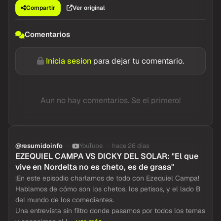
Compartir
Ver original
Comentarios
Inicia sesion
para dejar tu comentario.
Aun no hay comentarios. Se el primero!
@resumidoinfo
YouTube
hace 26 dias
EZEQUIEL CAMPA VS DICKY DEL SOLAR: "El que
vive en Nordelta no es cheto, es de grasa"
¡En este episodio charlamos de todo con Ezequiel Campa!
Hablamos de cómo son los chetos, los petisos, y el lado B
del mundo de los comediantes.
Una entrevista sin filtro donde pasamos por todos los temas