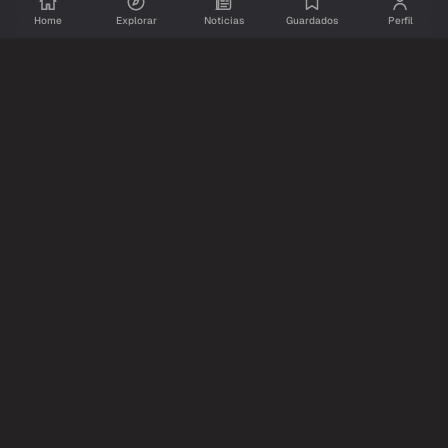
Home
Explorar
Noticias
Guardados
Perfil
@resumidoinfo
YouTube
hace 1 mes
LA NOTA VIRAL DE MACRI EN OLGA, EL TITKOK DE
MILEI Y COSCU CON TINELLI
5
7,630
114
Compartir
Ver original
Comentarios
Inicia sesion
para dejar tu comentario.
Aun no hay comentarios. Se el primero!
@resumidoinfo
YouTube
hace 1 mes