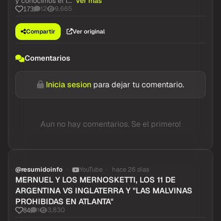
y conocimos el l...
ver más
12
9,665
173
Compartir
Ver original
Comentarios
Inicia sesion
para dejar tu comentario.
Aun no hay comentarios. Se el primero!
@resumidoinfo
YouTube
hace 26 dias
MERNUEL Y LOS MERNOSKETTI, LOS 11 DE
ARGENTINA VS INGLATERRA Y "LAS MALVINAS
PROHIBIDAS EN ATLANTA"
1
3,830
84