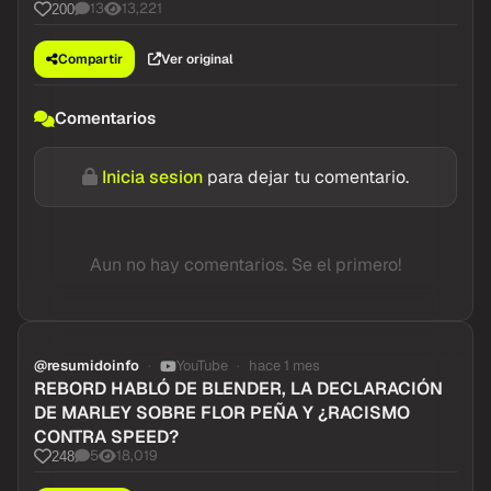
13
13,221
200
Compartir
Ver original
Comentarios
Inicia sesion
para dejar tu comentario.
Aun no hay comentarios. Se el primero!
@resumidoinfo
YouTube
hace 1 mes
REBORD HABLÓ DE BLENDER, LA DECLARACIÓN
DE MARLEY SOBRE FLOR PEÑA Y ¿RACISMO
CONTRA SPEED?
5
18,019
248