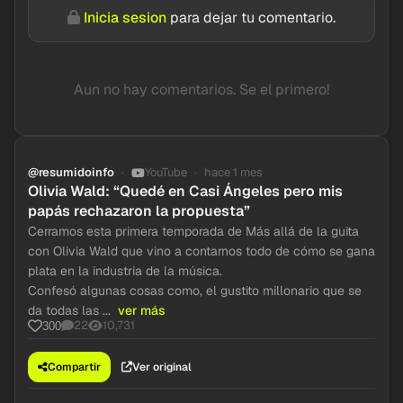
Inicia sesion
para dejar tu comentario.
Aun no hay comentarios. Se el primero!
@resumidoinfo
YouTube
hace 1 mes
Olivia Wald: “Quedé en Casi Ángeles pero mis
papás rechazaron la propuesta”
Cerramos esta primera temporada de Más allá de la guita
con Olivia Wald que vino a contarnos todo de cómo se gana
plata en la industria de la música.
Confesó algunas cosas como, el gustito millonario que se
da todas las ...
ver más
22
10,731
300
Compartir
Ver original