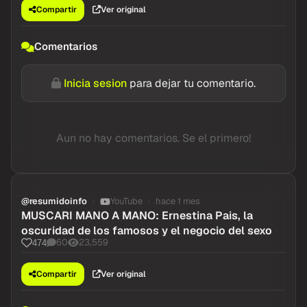
Compartir
Ver original
Comentarios
Inicia sesion
para dejar tu comentario.
Aun no hay comentarios. Se el primero!
@resumidoinfo
YouTube
hace 1 mes
MUSCARI MANO A MANO: Ernestina Pais, la
oscuridad de los famosos y el negocio del sexo
60
23,559
474
Compartir
Ver original