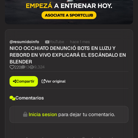
@resumidoinfo
YouTube
hace 1 mes
NICO OCCHIATO DENUNCIÓ BOTS EN LUZU Y
REBORD EN VIVO EXPLICARÁ EL ESCÁNDALO EN
BLENDER
13
9,324
220
Compartir
Ver original
Comentarios
Inicia sesion
para dejar tu comentario.