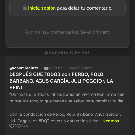
Inicia sesion
para dejar tu comentario.
Aun no hay comentarios. Se el primero!
MAS POSTS PARA VOS
@resumidoinfo
YouTube
hace 25 dias
DESPUÉS QUE TODOS con FERBO, ROLO
BARBANO, AGUS GARCÍA, JULI POGGIO y LA
REINI
“Después que Todos” el programa en vivo de Resumido que
te resume todo lo que tenes que saber para terminar tu día.
Con la conducción de Ferbo, Rolo Barbano, Agus Garcia y
Juli Poggio, en #DQT te vas a enterar las últim...
ver más
244
2