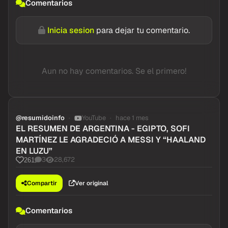
Comentarios
Inicia sesion
para dejar tu comentario.
Aun no hay comentarios. Se el primero!
@resumidoinfo
YouTube
hace 1 mes
EL RESUMEN DE ARGENTINA - EGIPTO, SOFI
MARTÍNEZ LE AGRADECIÓ A MESSI Y “HAALAND
EN LUZU”
3
28,672
261
Compartir
Ver original
Comentarios