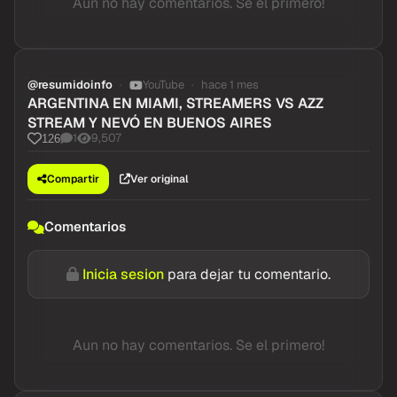
Aun no hay comentarios. Se el primero!
@resumidoinfo
YouTube
hace 1 mes
ARGENTINA EN MIAMI, STREAMERS VS AZZ
STREAM Y NEVÓ EN BUENOS AIRES
1
9,507
126
Compartir
Ver original
Comentarios
Inicia sesion
para dejar tu comentario.
Aun no hay comentarios. Se el primero!