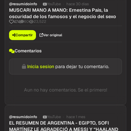
@resumidoinfo
YouTube
hace 30 dias
MUSCARI MANO A MANO: Ernestina Pais, la
oscuridad de los famosos y el negocio del sexo
60
23,522
474
Compartir
Ver original
Comentarios
Inicia sesion
para dejar tu comentario.
Aun no hay comentarios. Se el primero!
@resumidoinfo
YouTube
hace 1 mes
EL RESUMEN DE ARGENTINA - EGIPTO, SOFI
MARTÍNEZ LE AGRADECIÓ A MESSI Y “HAALAND