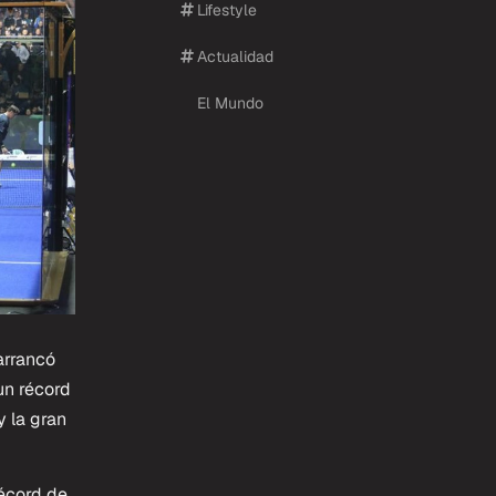
Lifestyle
Actualidad
El Mundo
rrancó
un récord
 la gran
récord de