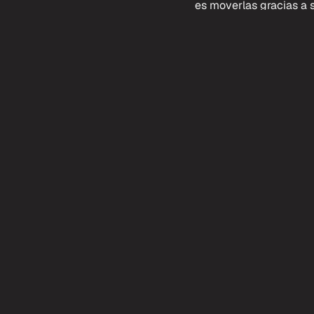
es moverlas gracias a s
expertos advierten que,
Ahora, en cuanto al pre
publicaciones que arr
grandes: una casa de 9
fijarte bien que cumpla
sea, no la vas a poder h
financiada con el Banco
En resumen, las casas 
sostenibles y modernos.
siendo una opción atra
medio ambiente.