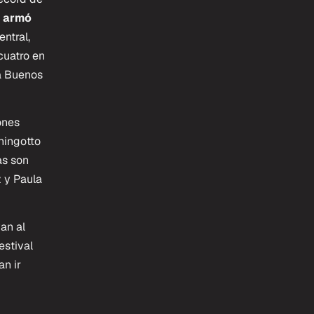
 armó
entral,
cuatro en
ra Buenos
ones
hingotto
as son
 y Paula
van al
estival
an ir