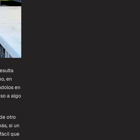
esulta
mo, en
ndolos en
so a algo
de otro
ás, si un
fácil que