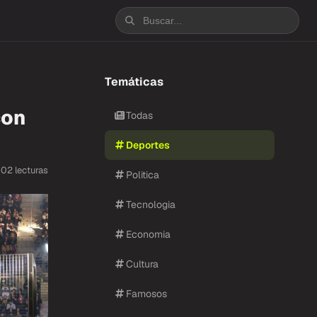
Escuchar
Escuchar
Temáticas
con
Todas
Deportes
102 lecturas
Politica
Tecnologia
Economia
Cultura
Famosos