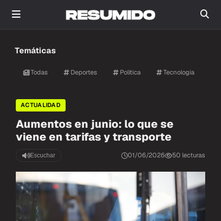
Escuchar
Escuchar
Escuchar
Temáticas
Todas
Deportes
Politica
Tecnologia
E
ACTUALIDAD
Aumentos en junio: lo que se
viene en tarifas y transporte
01/06/2026
50 lecturas
Escuchar