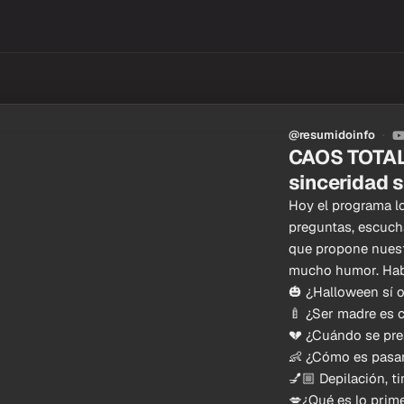
@resumidoinfo
CAOS TOTAL:
sinceridad si
Hoy el programa lo
preguntas, escuc
que propone nuestr
mucho humor. Hab
🎃 ¿Halloween sí 
🍼 ¿Ser madre es 
💔 ¿Cuándo se pre
👶 ¿Cómo es pasar
💅🏼 Depilación, t
💋¿Qué es lo prim