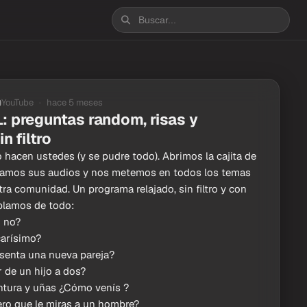
YouTube
hace 5 meses
 preguntas random, risas y
n filtro
 hacen ustedes (y se pudre todo). Abrimos la cajita de
hamos sus audios y nos metemos en todos los temas
a comunidad. Un programa relajado, sin filtro y con
lamos de todo:
o no?
carísimo?
senta una nueva pareja?
 de un hijo a dos?
intura y uñas ¿Cómo venís ?
ero que le miras a un hombre?