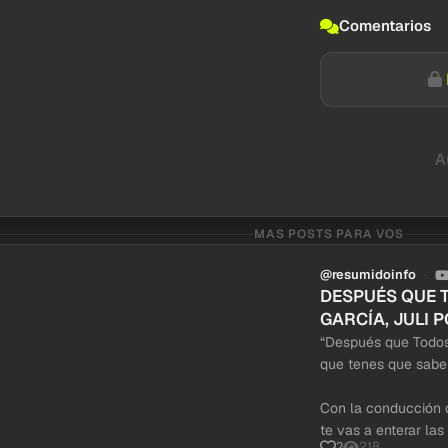
Comentarios
A
MAS POSTS PARA VOS
@resumidoinfo
DESPUÉS QUE 
GARCÍA, JULI P
“Después que Todos
que tenes que saber
Con la conducción d
te vas a enterar las 
218
2