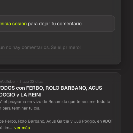
Inicia sesion
para dejar tu comentario.
un no hay comentarios. Se el primero!
YouTube
hace 23 dias
TODOS con FERBO, ROLO BARBANO, AGUS
OGGIO y LA REINI
” el programa en vivo de Resumido que te resume todo lo
 para terminar tu día.
e Ferbo, Rolo Barbano, Agus Garcia y Juli Poggio, en #DQT
últim...
ver más