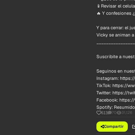
📱Revisar el celul
🔥 Y confesiones
Y para cerrar: el 
Vicky se animan a
________________
Suscribite a nuest
Seguinos en nuest
Instagram: https:
TikTok: https://w
Twitter: https://t
Facebook: https:
Spotify: Resumido
70
31,126
613
Compartir