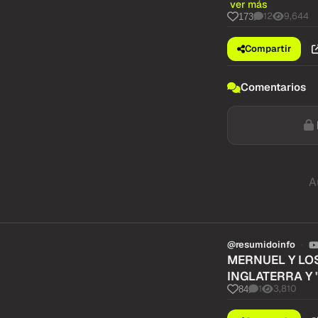
ver más
12
9,644
173
Compartir
Comentarios
A
@resumidoinfo
MERNUEL Y LOS
INGLATERRA Y 
1
3,810
84