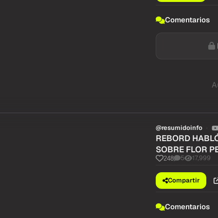
Comentarios
A
@resumidoinfo
REBORD HABLÓ
SOBRE FLOR P
5
17,999
248
Compartir
Comentarios