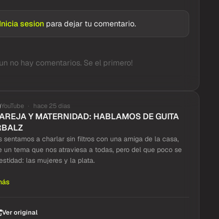
Inicia sesion
para dejar tu comentario.
un no hay comentarios. Se el primero!
YouTube
hace 25 dias
PAREJA Y MATERNIDAD: HABLAMOS DE GUITA
RBALZ
 sentamos a charlar sin filtros con una amiga de la casa,
e un tema que nos atraviesa a todas, pero del que poco se
stidad: las mujeres y la plata.
más
Ver original