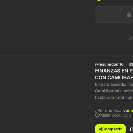
A
@resumidoinfo
FINANZAS EN 
CON CAMI IBA
En este episodio nos
Cami Ibarbalz, sobr
habla con total hone
¿Por qué en...
ver 
13
13,203
200
Compartir