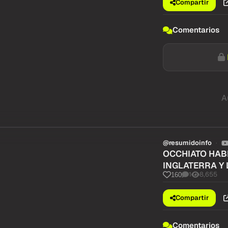
Compartir
Comentarios
A
@resumidoinfo
OCCHIATO HABL
INGLATERRA Y 
1
8,655
160
Compartir
Comentarios