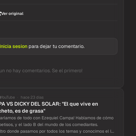
Ver original
Inicia sesion
para dejar tu comentario.
un no hay comentarios. Se el primero!
YouTube
hace 23 dias
 VS DICKY DEL SOLAR: "El que vive en
cheto, es de grasa"
charlamos de todo con Ezequiel Campa! Hablamos de cómo
 petisos, y el lado B del mundo de los comediantes.
iltro donde pasamos por todos los temas y conocimos el l...