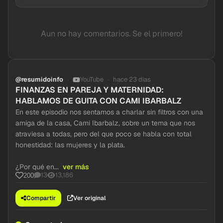
Aun no hay comentarios. Se el primero!
@resumidoinfo
YouTube
hace 23 dias
FINANZAS EN PAREJA Y MATERNIDAD:
HABLAMOS DE GUITA CON CAMI IBARBALZ
En este episodio nos sentamos a charlar sin filtros con una
amiga de la casa, Cami Ibarbalz, sobre un tema que nos
atraviesa a todas, pero del que poco se habla con total
honestidad: las mujeres y la plata.
¿Por qué en...
ver más
13
13,186
200
Compartir
Ver original