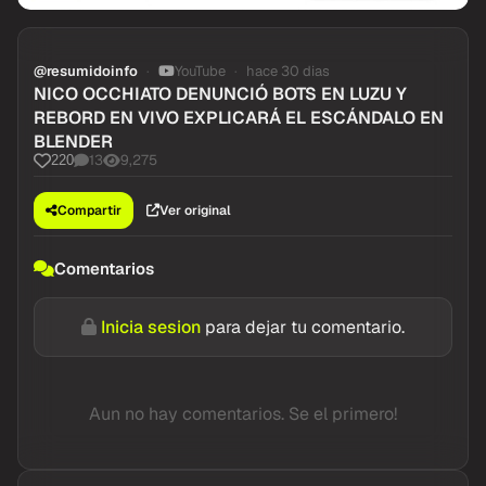
@resumidoinfo
YouTube
hace 30 dias
NICO OCCHIATO DENUNCIÓ BOTS EN LUZU Y
REBORD EN VIVO EXPLICARÁ EL ESCÁNDALO EN
BLENDER
13
9,275
220
Compartir
Ver original
Comentarios
Inicia sesion
para dejar tu comentario.
Aun no hay comentarios. Se el primero!