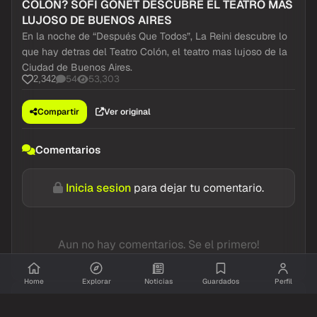
COLÓN? SOFI GONET DESCUBRE EL TEATRO MÁS
LUJOSO DE BUENOS AIRES
En la noche de “Después Que Todos”, La Reini descubre lo
que hay detras del Teatro Colón, el teatro mas lujoso de la
Ciudad de Buenos Aires.
54
53,303
2,342
Compartir
Ver original
Comentarios
Inicia sesion
para dejar tu comentario.
Aun no hay comentarios. Se el primero!
Home
Explorar
Noticias
Guardados
Perfil
@resumidoinfo
YouTube
hace 1 mes