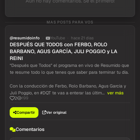
Aun no hay comentarios. Se el primero!
MAS POSTS PARA VOS
@resumidoinfo
YouTube
hace 21 dias
DESPUÉS QUE TODOS con FERBO, ROLO
BARBANO, AGUS GARCÍA, JULI POGGIO y LA
REINI
“Después que Todos” el programa en vivo de Resumido que
te resume todo lo que tenes que saber para terminar tu día.
Con la conducción de Ferbo, Rolo Barbano, Agus Garcia y
Juli Poggio, en #DQT te vas a enterar las últim...
ver más
199
2
Compartir
Ver original
Comentarios