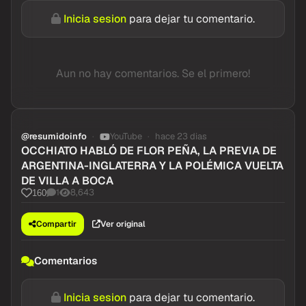
Inicia sesion
para dejar tu comentario.
Aun no hay comentarios. Se el primero!
@resumidoinfo
YouTube
hace 23 dias
OCCHIATO HABLÓ DE FLOR PEÑA, LA PREVIA DE
ARGENTINA-INGLATERRA Y LA POLÉMICA VUELTA
DE VILLA A BOCA
1
8,643
160
Compartir
Ver original
Comentarios
Inicia sesion
para dejar tu comentario.