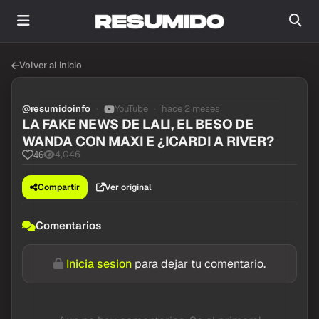
Volver al inicio
@resumidoinfo
YouTube
hace 2 meses
LA FAKE NEWS DE LALI, EL BESO DE
WANDA CON MAXI E ¿ICARDI A RIVER?
4,046
46
Compartir
Ver original
Comentarios
Inicia sesion
para dejar tu comentario.