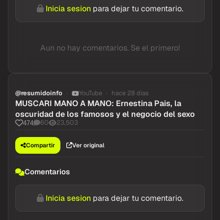
Inicia sesion
para dejar tu comentario.
Aun no hay comentarios. Se el primero!
@resumidoinfo
YouTube
hace 28 dias
MUSCARI MANO A MANO: Ernestina Pais, la
oscuridad de los famosos y el negocio del sexo
60
23,503
474
Compartir
Ver original
Comentarios
Inicia sesion
para dejar tu comentario.