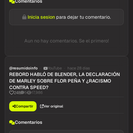
Comentarios
Inicia sesion
para dejar tu comentario.
Aun no hay comentarios. Se el primero!
@resumidoinfo
YouTube
hace 28 dias
REBORD HABLÓ DE BLENDER, LA DECLARACIÓN
DE MARLEY SOBRE FLOR PEÑA Y ¿RACISMO
CONTRA SPEED?
5
17,986
248
Compartir
Ver original
Comentarios