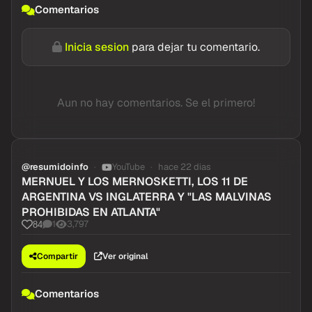
Comentarios
Inicia sesion
para dejar tu comentario.
Aun no hay comentarios. Se el primero!
@resumidoinfo
YouTube
hace 22 dias
MERNUEL Y LOS MERNOSKETTI, LOS 11 DE
ARGENTINA VS INGLATERRA Y "LAS MALVINAS
PROHIBIDAS EN ATLANTA"
1
3,797
84
Compartir
Ver original
Comentarios