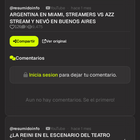
@resumidoinfo
YouTube
hace 1 mes
ARGENTINA EN MIAMI, STREAMERS VS AZZ
STREAM Y NEVÓ EN BUENOS AIRES
1
9,475
126
Compartir
Ver original
Comentarios
Inicia sesion
para dejar tu comentario.
Aun no hay comentarios. Se el primero!
@resumidoinfo
YouTube
hace 1 mes
¿LA REINI EN EL ESCENARIO DEL TEATRO