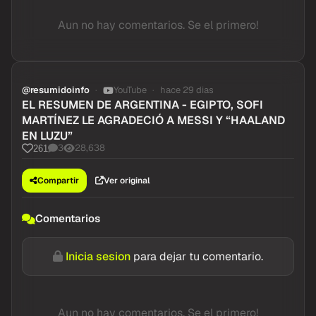
Aun no hay comentarios. Se el primero!
@resumidoinfo
YouTube
hace 29 dias
EL RESUMEN DE ARGENTINA - EGIPTO, SOFI
MARTÍNEZ LE AGRADECIÓ A MESSI Y “HAALAND
EN LUZU”
3
28,638
261
Compartir
Ver original
Comentarios
Inicia sesion
para dejar tu comentario.
Aun no hay comentarios. Se el primero!