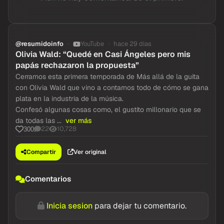
@resumidoinfo
YouTube
hace 29 dias
Olivia Wald: “Quedé en Casi Ángeles pero mis
papás rechazaron la propuesta”
Cerramos esta primera temporada de Más allá de la guita
con Olivia Wald que vino a contarnos todo de cómo se gana
plata en la industria de la música.
Confesó algunas cosas como, el gustito millonario que se
da todas las ...
ver más
22
10,728
300
Compartir
Ver original
Comentarios
Inicia sesion
para dejar tu comentario.