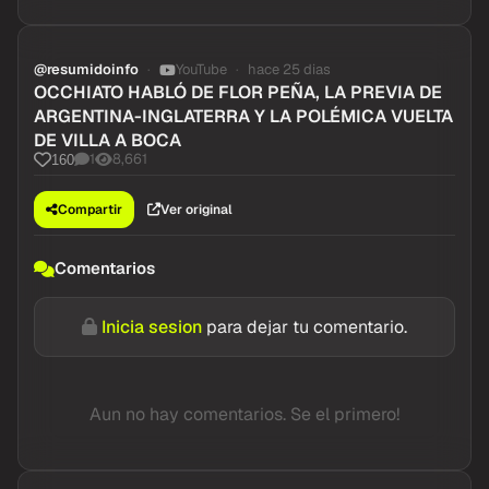
@resumidoinfo
YouTube
hace 25 dias
OCCHIATO HABLÓ DE FLOR PEÑA, LA PREVIA DE
ARGENTINA-INGLATERRA Y LA POLÉMICA VUELTA
DE VILLA A BOCA
1
8,661
160
Compartir
Ver original
Comentarios
Inicia sesion
para dejar tu comentario.
Aun no hay comentarios. Se el primero!