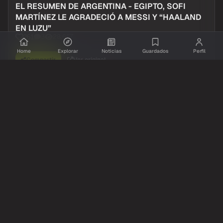
EL RESUMEN DE ARGENTINA - EGIPTO, SOFI
MARTÍNEZ LE AGRADECIÓ A MESSI Y “HAALAND
EN LUZU”
3
28,657
261
Home
Explorar
Noticias
Guardados
Perfil
Compartir
Ver original
Comentarios
Inicia sesion
para dejar tu comentario.
Aun no hay comentarios. Se el primero!
@resumidoinfo
YouTube
hace 1 mes
Olivia Wald: “Quedé en Casi Ángeles pero mis
papás rechazaron la propuesta”