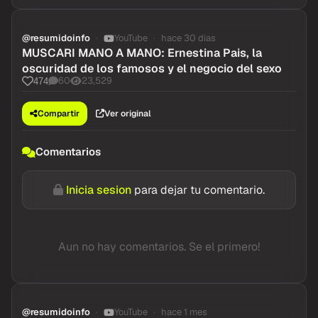
@resumidoinfo
YouTube
hace 30 dias
MUSCARI MANO A MANO: Ernestina Pais, la
oscuridad de los famosos y el negocio del sexo
60
23,529
474
Compartir
Ver original
Comentarios
Inicia sesion
para dejar tu comentario.
Aun no hay comentarios. Se el primero!
@resumidoinfo
YouTube
hace 1 mes