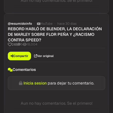
Aun no hay comentarios. Se el primero!
@resumidoinfo
YouTube
hace 30 dias
REBORD HABLÓ DE BLENDER, LA DECLARACIÓN
DE MARLEY SOBRE FLOR PEÑA Y ¿RACISMO
CONTRA SPEED?
5
18,004
248
Compartir
Ver original
Comentarios
Inicia sesion
para dejar tu comentario.
Aun no hay comentarios. Se el primero!