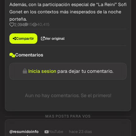
Además, con la participación especial de “La Reini” Sofi
Gonet en los contextos más inesperados de la noche
porteña.
15
40,415
2,094
Compartir
Ver original
Comentarios
Inicia sesion
para dejar tu comentario.
Aun no hay comentarios. Se el primero!
MAS POSTS PARA VOS
@resumidoinfo
YouTube
hace 23 dias