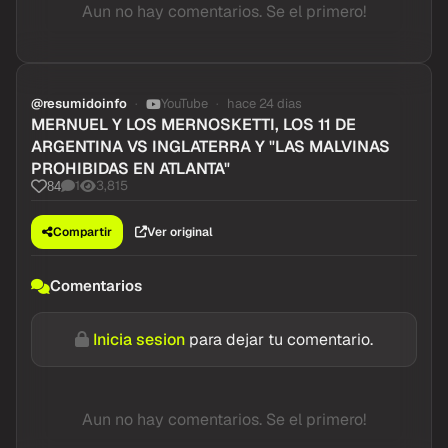
Aun no hay comentarios. Se el primero!
@resumidoinfo
YouTube
hace 24 dias
MERNUEL Y LOS MERNOSKETTI, LOS 11 DE
ARGENTINA VS INGLATERRA Y "LAS MALVINAS
PROHIBIDAS EN ATLANTA"
1
3,815
84
Compartir
Ver original
Comentarios
Inicia sesion
para dejar tu comentario.
Aun no hay comentarios. Se el primero!