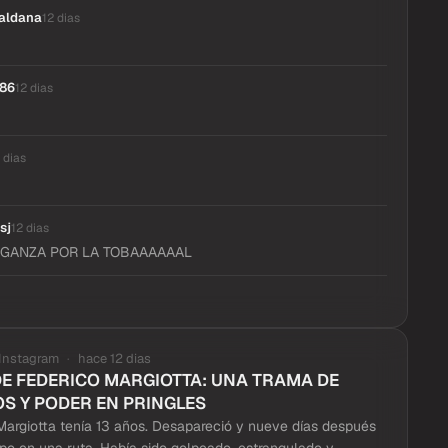
aldana
12 dias
a86
12 dias
 dias
sj
12 dias
ENGANZA POR LA TOBAAAAAAL
Instagram
hace 12 dias
DE FEDERICO MARGIOTTA: UNA TRAMA DE
OS Y PODER EN PRINGLES
argiotta tenía 13 años. Desapareció y nueve días después