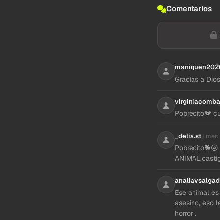
Comentarios
maniquen202
Gracias a Dios
virginiacomba
Pobrecito💔 c
_delia.st
1 mes
Pobrecito🐕😢
ANIMAL,castig
analiavsalgad
Ese animal es 
asesino, eso l
horror .