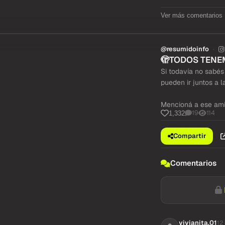
Ver más comentarios
@resumidoinfo
🫣TODOS TENEM
Si todavía no sabés
pueden ir juntos a 
Mencioná a ese amig
19
114
1,332
Compartir
Comentarios
vivianita.01
12 