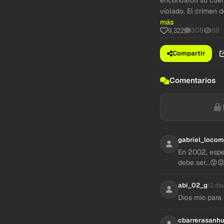
encontraron su cuer
violado. El crimen d
más
308
59
9,322
Compartir
Comentarios
gabriel_locom
En 2002, espe
debe ser...😡
abi_02_g
12 dia
Dios mio para
cbarrerasanh