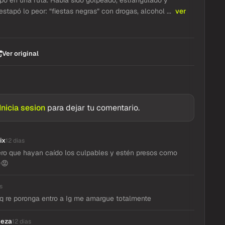
po en una ruta. Había sido golpeado, estrangulado y
estapó lo peor: “fiestas negras” con drogas, alcohol ...
ver
Ver original
Inicia sesion
para dejar tu comentario.
ix
12 dias
ro que hayan caído los culpables y estén presos como
😡
s
 q re poronga entro a Ig me amargue totalmente
ueza
12 dias