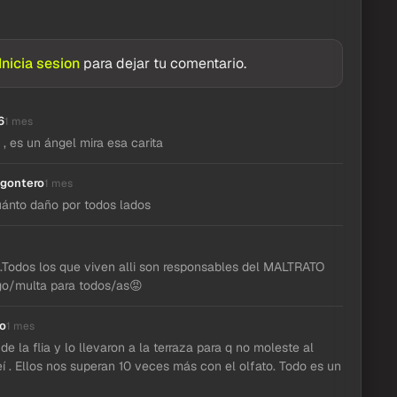
Inicia sesion
para dejar tu comentario.
6
1 mes
 , es un ángel mira esa carita
gontero
1 mes
uánto daño por todos lados
 .Todos los que viven alli son responsables del MALTRATO
o/multa para todos/as😡
o
1 mes
de la flia y lo llevaron a la terraza para q no moleste al
eí . Ellos nos superan 10 veces más con el olfato. Todo es un