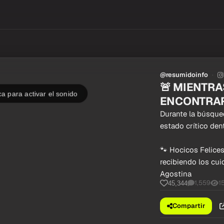
@resumidoinfo
🚨 MIENTRA
a para activar el sonido
ENCONTRA
Durante la búsque
estado crítico den
🐾 Hocicos Felices
recibiendo los cu
Agostina
1,559
1
45,344
Compartir