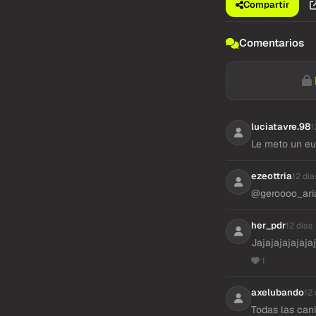
Compartir
Comentarios
luciatavre.98
1
Le meto un eu
ezeottria
12 dia
@geroooo_aria
her_pdr
12 dias
Jajajajajajaja
1
axelubando
12 
Todas las can