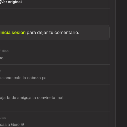
Ver original
Inicia sesion
para dejar tu comentario.
2 dias
ro
s
s arrancale la cabeza pa
jaja tarde amigo,alta convineta meti
dias
icas a Gero 🪖