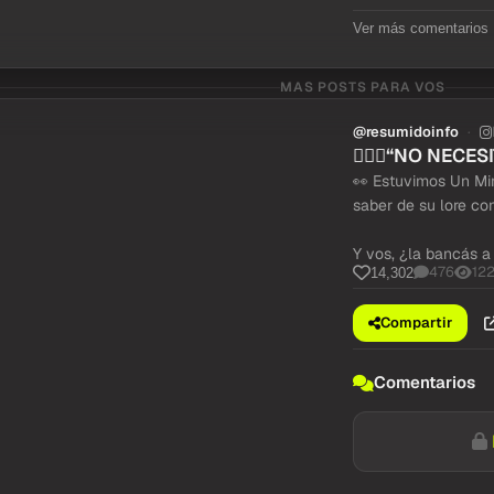
Ver más comentarios
MAS POSTS PARA VOS
@resumidoinfo
🤷🏼‍♀️“NO NEC
👀 Estuvimos Un Mi
saber de su lore co
Y vos, ¿la bancás a
476
12
14,302
Compartir
Comentarios