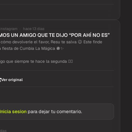
Instagram
hace 13 dias
OS UN AMIGO QUE TE DIJO “POR AHÍ NO ES”
 cómo devolverle el favor, Resu te salva 😉 Este finde
la fiesta de Cumbia La Mágica 🪩✨
o que siempre te hace la segunda 👇🏼
Ver original
Inicia sesion
para dejar tu comentario.
dias