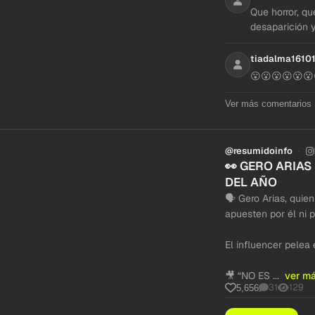
Que horror, qu
desaparición 
tiadalma1610
😮😮😮😮😮😮
Ver más comentarios
@resumidoinfo
👀 GERO ARIAS
DEL AÑO
🗣️ Gero Arias, quie
apuesten por él ni 
El influencer pelea
🎥 “NO ES ...
ver m
31
129
5,656