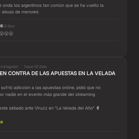
e onda los argentinos tan común que se ha vuelto la
y abuso de menores
16
12 dias
😮😮😮
Instagram
hace 12 dias
 EN CONTRA DE LAS APUESTAS EN LA VELADA
n sufrió adiccion a las apuestas online, pidió que no
por nadie en el evento más grande del streaming
 este sábado ante Viruzz en “La Velada del Año” 🥊
ás