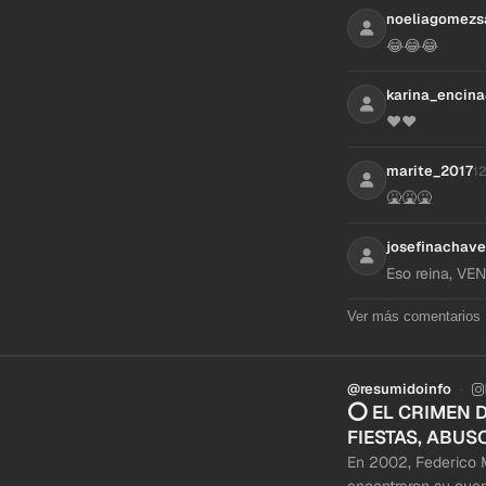
noeliagomezs
😂😂😂
karina_encin
❤️❤️
marite_2017
12
🤮🤮🤮
josefinachave
Eso reina, V
Ver más comentarios
@resumidoinfo
1 / 6
⭕ EL CRIMEN 
FIESTAS, ABUS
En 2002, Federico M