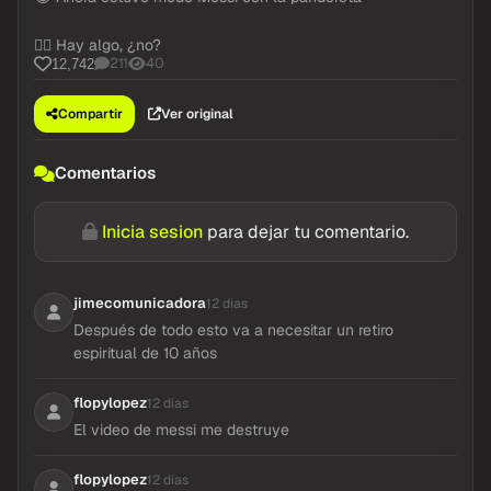
👀 SIGUE EL REALITY DE LA VUELTA DE SCALONI
😂 Ahora estuvo modo Messi con la pandereta
👉🏼 Hay algo, ¿no?
211
40
12,742
Compartir
Ver original
Comentarios
Inicia sesion
para dejar tu comentario.
jimecomunicadora
12 dias
Después de todo esto va a necesitar un retiro
espiritual de 10 años
flopylopez
12 dias
El video de messi me destruye