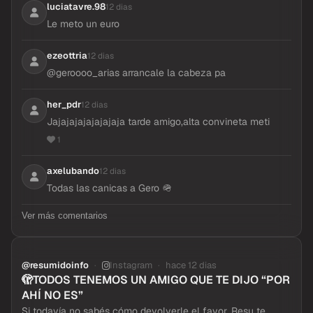
luciatavre.98
12 dias
Le meto un euro
ezeottria
12 dias
@geroooo_arias arrancale la cabeza pa
her_pdr
12 dias
Jajajajajajajajaja tarde amigo,alta convineta meti
1
axelubando
12 dias
Todas las canicas a Gero 🪖
Ver más comentarios
@resumidoinfo
Instagram
hace 12 dias
🫣TODOS TENEMOS UN AMIGO QUE TE DIJO “POR
AHÍ NO ES”
Si todavía no sabés cómo devolverle el favor, Resu te