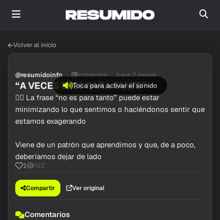
Volver al inicio
@resumidoinfo
Instagram
hace 2 meses
“A VECES SÍ ES PARA TANTO”
Toca para activar el sonido
👉🏼 La frase “no es para tanto” puede estar
minimizando lo que sentimos o haciéndonos sentir que
estamos exagerando
Viene de un patrón que aprendimos y que, de a poco,
deberíamos dejar de lado
122
1
Compartir
Ver original
Comentarios