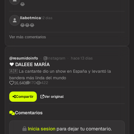
flopylopez
12 dias
😂
llabotmica
12 dias
😂😂😂
Ver más comentarios
@resumidoinfo
Instagram
hace 13 dias
❤️ DALEEE MARÍA
🇦🇷 La cantante dio un show en España y levantó la
bandera más linda del mundo
170
422
16,640
Compartir
Ver original
Comentarios