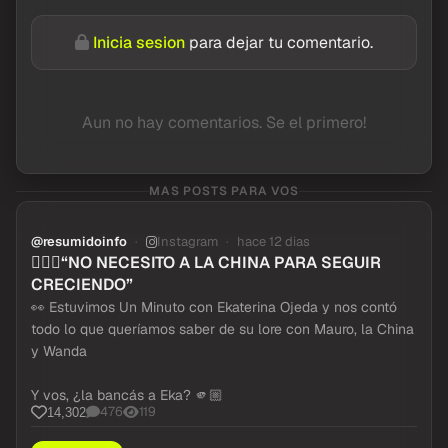
Inicia sesion
para dejar tu comentario.
Aun no hay comentarios. Se el primero!
MAS POSTS PARA VOS
@resumidoinfo
Instagram
hace 12 dias
🤷🏼‍♀️“NO NECESITO A LA CHINA PARA SEGUIR
CRECIENDO”
👀 Estuvimos Un Minuto con Ekaterina Ojeda y nos contó
todo lo que queríamos saber de su lore con Mauro, la China
y Wanda
Y vos, ¿la bancás a Eka? 🫵🏼
476
119
14,302