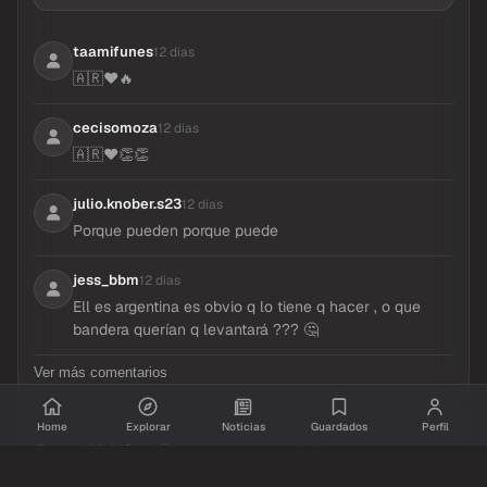
Inicia sesion
para dejar tu comentario.
taamifunes
12 dias
🇦🇷❤️🔥
cecisomoza
12 dias
🇦🇷❤️👏👏
julio.knober.s23
12 dias
Porque pueden porque puede
jess_bbm
12 dias
Ell es argentina es obvio q lo tiene q hacer , o que
bandera querían q levantará ??? 🤔
Ver más comentarios
Home
Explorar
Noticias
Guardados
Perfil