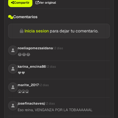
Compartir
Ver original
Comentarios
Inicia sesion
para dejar tu comentario.
noeliagomezsaldana
12 dias
😂😂😂
karina_encina86
12 dias
❤️❤️
marite_2017
12 dias
🤮🤮🤮
josefinachavesj
12 dias
Eso reina, VENGANZA POR LA TOBAAAAAAL