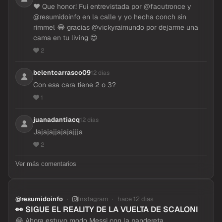
_mar_af
12 dias
❤️ Que honor! Fui entrevistada por @facutronce y
@resumidoinfo en la calle y yo hecha conch sin
rimmel 😂 gracias @vickyraimundo por dejarme una
cama en tu living 😍
2
belentcarrasco09
12 dias
Con esa cara tiene 2 o 3?
1
juanadantiacq
12 dias
Jajajajjajajajjja
2
Ver más comentarios
@resumidoinfo
Instagram
hace 12 dias
1 / 2