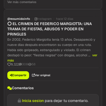
Ver más comentarios
@resumidoinfo
Instagram
hace 12 dias
1 / 6
⭕ EL CRIMEN DE FEDERICO MARGIOTTA: UNA
TRAMA DE FIESTAS, ABUSOS Y PODER EN
PRINGLES
En 2002, Federico Margiotta tenía 13 años. Desapareció y
nueve días después encontraron su cuerpo en una ruta.
Había sido golpeado, estrangulado y violado. El crimen
destapó lo peor: “fiestas negras” con drogas, alcohol ...
ver
más
308
58
9,322
Compartir
Ver original
Comentarios
Inicia sesion
para dejar tu comentario.