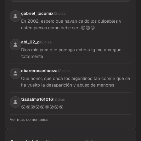
gabriel_locomix
12 dias
En 2002, espero que hayan caído los culpables y
estén presos como debe ser...😡😡😡
abi_02_g
12 dias
Dios mio para q re poronga entro a Ig me amargue
totalmente
cbarrerasanhueza
12 dias
Que horror, que onda los argentinos tan común que se
ha vuelto la desaparición y abuso de menores
tiadalma161016
12 dias
😮😮😮😮😮😮😮😮😮
Ver más comentarios