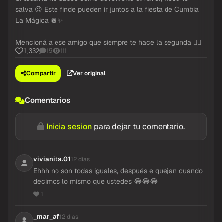
salva 😉 Este finde pueden ir juntos a la fiesta de Cumbia
La Mágica 🪩✨
Mencioná a ese amigo que siempre te hace la segunda 👇🏼
19
111
1,332
Compartir
Ver original
Comentarios
Inicia sesion
para dejar tu comentario.
vivianita.01
12 dias
Ehhh no son todas iguales, después e quejan cuando
decimos lo mismo que ustedes 😂😂😂
1