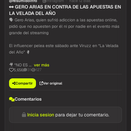
@resumidoinfo
Instagram
hace 12 dias
👀 GERO ARIAS EN CONTRA DE LAS APUESTAS EN
LA VELADA DEL AÑO
🗣️ Gero Arias, quien sufrió adiccion a las apuestas online,
pidió que no apuesten por él ni por nadie en el evento más
grande del streaming
El influencer pelea este sábado ante Viruzz en “La Velada
del Año” 🥊
🎥 “NO ES ...
ver más
31
127
5,656
Compartir
Ver original
Comentarios
Inicia sesion
para dejar tu comentario.