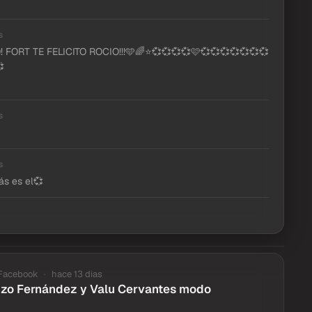
s
 FORT TE FELICITO ROCIO!!!🩵🌈⭐💞💞💞💞🩷💞💞💞💞💞💞💞

s
s
s es el💞
Facebook
hace 13 dias
Enzo Fernández y Valu Cervantes modo