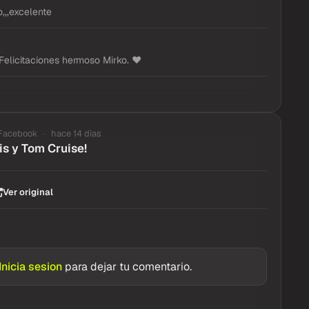
,,,excelente
! Felicitaciones hermoso Mirko. ❤️
Facebook
hace 14 dias
is y Tom Cruise!
Ver original
Inicia sesion
para dejar tu comentario.