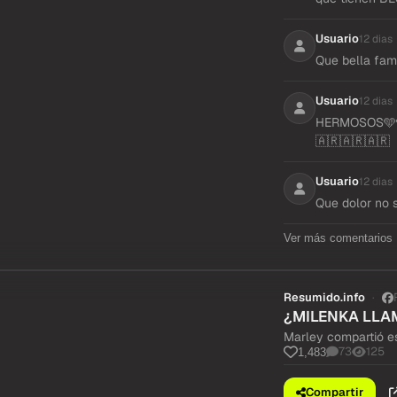
Usuario
12 dias
Que bella fami
Usuario
12 dias
HERMOSOS🩵🩵
🇦🇷🇦🇷🇦🇷
Usuario
12 dias
Que dolor no 
Ver más comentarios
Resumido.info
¿MILENKA LLAM
Marley compartió es
73
125
1,483
Compartir