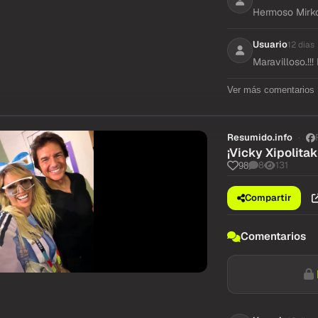
Hermoso Mirko
Usuario
12 dias
Maravilloso.!!
Ver más comentarios
Resumido.info
¡Vicky Xipolitak
8
131
98
Compartir
Comentarios