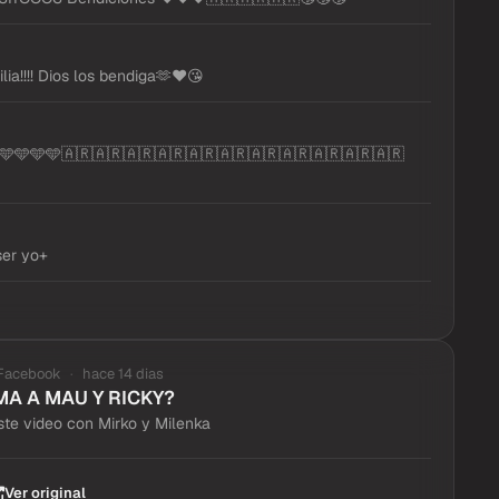
lia!!!! Dios los bendiga🫶❤️😘
🩵🩵🩵🇦🇷🇦🇷🇦🇷🇦🇷🇦🇷🇦🇷🇦🇷🇦🇷🇦🇷🇦🇷🇦🇷
ser yo+
Facebook
hace 14 dias
A A MAU Y RICKY?
te video con Mirko y Milenka
Ver original