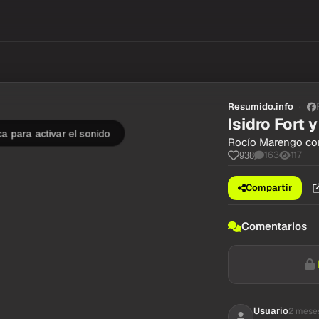
Resumido.info
Isidro Fort 
ca para activar el sonido
Rocío Marengo com
163
117
938
Compartir
Comentarios
Usuario
2 mese