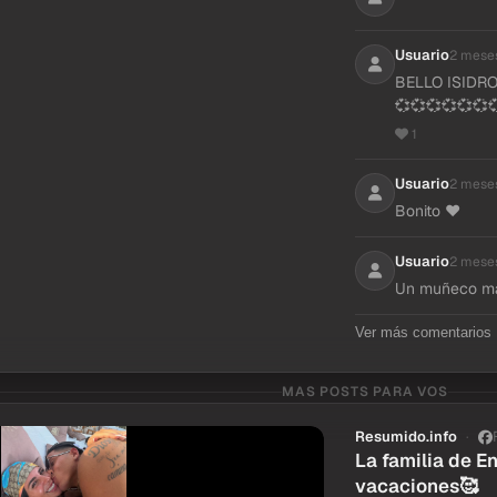
Usuario
2 mese
BELLO ISIDRO!
💞💞💞💞💞💞
1
Usuario
2 mese
Bonito ❤️
Usuario
2 mese
Un muñeco má
Ver más comentarios
MAS POSTS PARA VOS
Resumido.info
La familia de 
vacaciones🥰