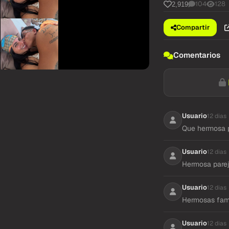
104
128
2,919
Compartir
Comentarios
Usuario
12 dias
Que hermosa p
Usuario
12 dias
Hermosa pare
Usuario
12 dias
Hermosas fami
Usuario
12 dias