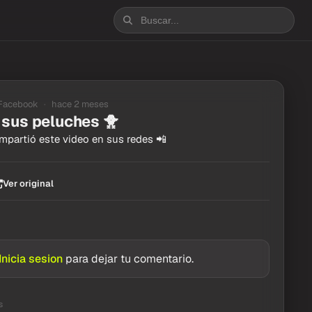
Facebook
hace 2 meses
y sus peluches 🐥
partió este video en sus redes 📲
Ver original
Inicia sesion
para dejar tu comentario.
s