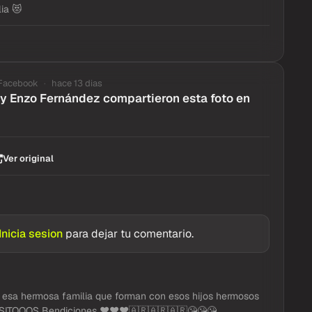
ia 😻
Facebook
hace 13 dias
y Enzo Fernández compartieron esta foto en
Ver original
Inicia sesion
para dejar tu comentario.
 esa hermosa familia que forman con esos hijos hermosos
SITOOOS Bendiciones ♥️♥️♥️🇦🇷🇦🇷🇦🇷😘😘😘