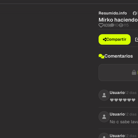
Resumido.info
Mirko haciendo
10
115
409
Compartir
Comentarios
Usuario
12 dias
❤❤❤❤❤❤
Usuario
12 dias
No c sabe lava
Usuario
12 dias