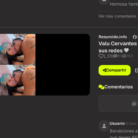
Hermosa famil
Ver más comentarios
Resumido.info
Valu Cervantes 
sus redes 💚
81
163
1,370
Compartir
Comentarios
Usuario
12 dias
Bendiciones a
que tienen BE