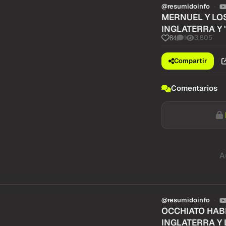
@resumidoinfo
MERNUEL Y LOS
INGLATERRA Y 
1
3,805
84
Compartir
Comentarios
A
@resumidoinfo
OCCHIATO HABL
INGLATERRA Y 