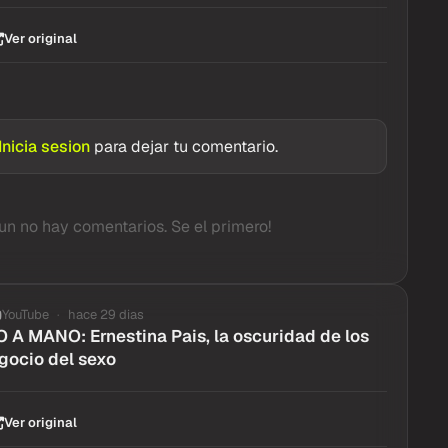
Ver original
Inicia sesion
para dejar tu comentario.
un no hay comentarios. Se el primero!
YouTube
hace 29 dias
 MANO: Ernestina Pais, la oscuridad de los
gocio del sexo
Ver original