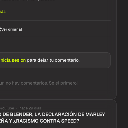
más
Ver original
Inicia sesion
para dejar tu comentario.
un no hay comentarios. Se el primero!
YouTube
hace 29 dias
 DE BLENDER, LA DECLARACIÓN DE MARLEY
EÑA Y ¿RACISMO CONTRA SPEED?