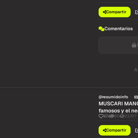
Compartir
Comentarios
A
@resumidoinfo
MUSCARI MANO A
famosos y el ne
60
23,517
474
Compartir