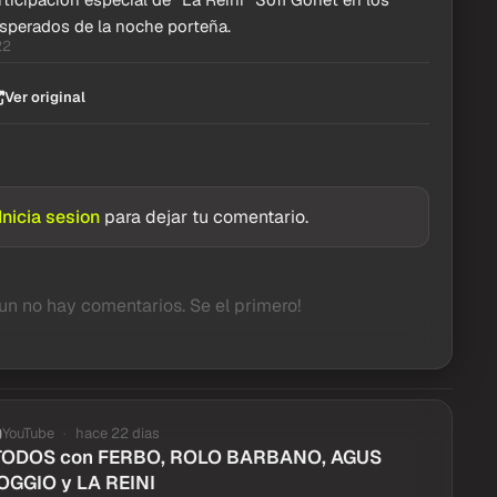
sperados de la noche porteña.
22
Ver original
Inicia sesion
para dejar tu comentario.
un no hay comentarios. Se el primero!
YouTube
hace 22 dias
TODOS con FERBO, ROLO BARBANO, AGUS
OGGIO y LA REINI