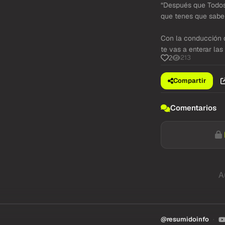
“Después que Todos
que tenes que saber
Con la conducción d
te vas a enterar las 
213
2
Compartir
Comentarios
A
@resumidoinfo