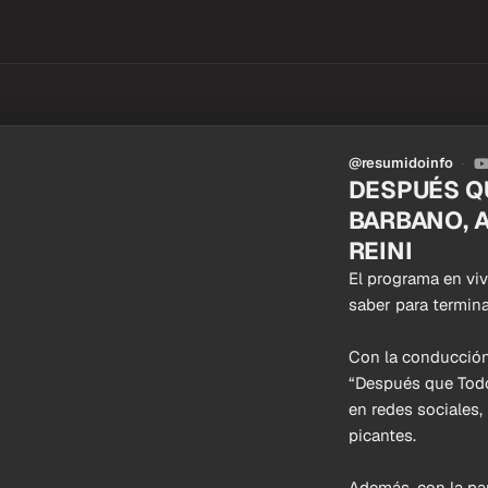
@resumidoinfo
DESPUÉS Q
BARBANO, A
REINI
El programa en vi
saber para termina
Con la conducción
“Después que Todos
en redes sociales,
picantes.
Además, con la par