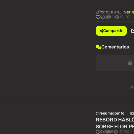
¿Por qué en...
ver 
13
13,197
200
Compartir
Comentarios
A
@resumidoinfo
REBORD HABLÓ
SOBRE FLOR P
5
17,994
248