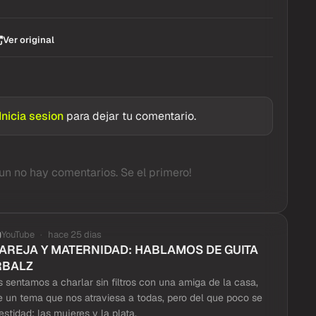
Ver original
Inicia sesion
para dejar tu comentario.
un no hay comentarios. Se el primero!
YouTube
hace 25 dias
PAREJA Y MATERNIDAD: HABLAMOS DE GUITA
RBALZ
 sentamos a charlar sin filtros con una amiga de la casa,
e un tema que nos atraviesa a todas, pero del que poco se
stidad: las mujeres y la plata.