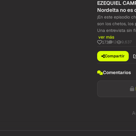
EZEQUIEL CAMPA
Nordelta no es 
¡En este episodio 
son los chetos, los
Una entrevista sin f
ver más
12
9,637
173
Compartir
Comentarios
A