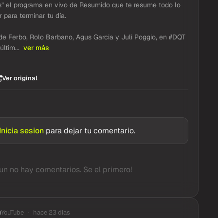
” el programa en vivo de Resumido que te resume todo lo
 para terminar tu día.
e Ferbo, Rolo Barbano, Agus Garcia y Juli Poggio, en #DQT
últim...
ver más
Ver original
Inicia sesion
para dejar tu comentario.
un no hay comentarios. Se el primero!
YouTube
hace 23 dias