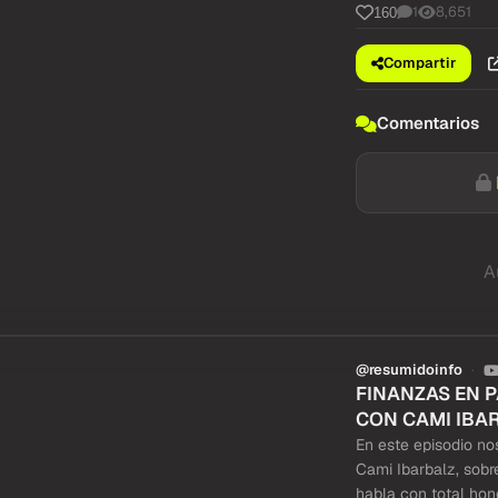
1
8,651
160
Compartir
Comentarios
A
@resumidoinfo
FINANZAS EN 
CON CAMI IBA
En este episodio nos
Cami Ibarbalz, sobr
habla con total hone