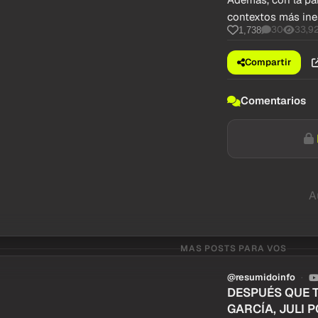
contextos más ine
30
33,9
1,738
Compartir
Comentarios
A
MAS POSTS PARA VOS
@resumidoinfo
DESPUÉS QUE 
GARCÍA, JULI P